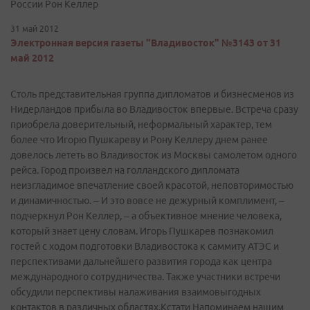
России Рон Келлер
31 май 2012
Электронная версия газеты "Владивосток" №3143 от 31
май 2012
Столь представительная группа дипломатов и бизнесменов из
Нидерландов прибыла во Владивосток впервые. Встреча сразу
приобрела доверительный, неформальный характер, тем
более что Игорю Пушкареву и Рону Келлеру днем ранее
довелось лететь во Владивосток из Москвы самолетом одного
рейса. Город произвел на голландского дипломата
неизгладимое впечатление своей красотой, неповторимостью
и динамичностью. – И это вовсе не дежурный комплимент, –
подчеркнул Рон Келлер, – а объективное мнение человека,
который знает цену словам. Игорь Пушкарев познакомил
гостей с ходом подготовки Владивостока к саммиту АТЭС и
перспективами дальнейшего развития города как центра
международного сотрудничества. Также участники встречи
обсудили перспективы налаживания взаимовыгодных
контактов в различных областях.Кстати Напоминаем нашим