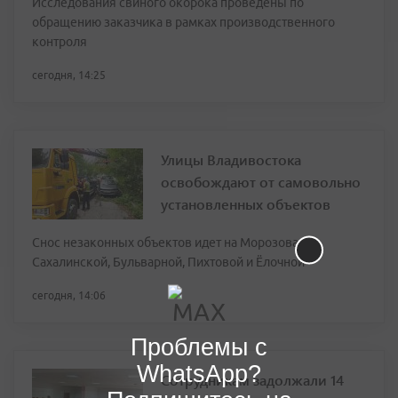
Исследования свиного окорока проведены по
обращению заказчика в рамках производственного
контроля
сегодня, 14:25
Улицы Владивостока
освобождают от самовольно
установленных объектов
Снос незаконных объектов идет на Морозова,
Сахалинской, Бульварной, Пихтовой и Ёлочной
сегодня, 14:06
Проблемы с
WhatsApp?
Сотрудникам задолжали 14