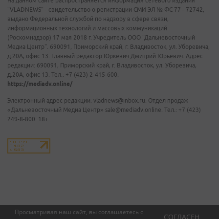
На данном сайте распространяется информация сетевого издания
"VLADNEWS" - свидетельство о регистрации СМИ ЭЛ № ФС 77 - 72742,
выдано Федеральной службой по надзору в сфере связи,
информационных технологий и массовых коммуникаций
(Роскомнадзор) 17 мая 2018 г. Учредитель ООО "Дальневосточный
Медиа Центр". 690091, Приморский край, г. Владивосток, ул. Уборевича,
д.20А, офис 13. Главный редактор Юркевич Дмитрий Юрьевич. Адрес
редакции: 690091, Приморский край, г. Владивосток, ул. Уборевича,
д.20А, офис 13. Тел.: +7 (423) 2-415-600.
https://mediadv.online/
Электронный адрес редакции: vladnews@inbox.ru. Отдел продаж
«Дальневосточный Медиа Центр» sale@mediadv.online. Тел.: +7 (423)
249-8-800. 18+
Просматривая наш сайт, вы соглашаетесь с
СОГЛАСЕН