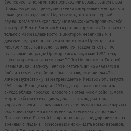
броневике на полигон, где происходили взрывы. Затем глава
Приморья решал преимущественно материальные вопросы о
помощи пострадавшим. Надо сказать, что это не первый
случай, когда глава края получил возможность проявить себя
как герой. Ведь и Евгению Наздратенко пришлось бороться не
только с мэром Владивостока Виктором Черепковым и
другими недружественными политиками в Приморье и в
Москве. Через год после назначения Наздратенко на пост
главы администрации Приморского края, в мае 1994 года,
взрывы произошли на складах ТОФ в Новонежино. Евгений
Иванович, как и Миклушевский сегодня, лично «ввязался в
бой» и за смелые действия был награжден орденом «За
личное мужество» указом президента РФ N01608 от 5 августа
1994 года. В конце марта 1995 года взрывы произошли на
складе вблизи поселка Талового в Пограничном районе. Хотя
жертв не было и ситуацию удалось взять под контроль в
короткие сроки, главная опасность состояла в том, что снаряды
были реактивными и два из них долетели-таки до поселка
Пограничного. Евгений Наздратенко тогда предупредил, что на
военных складах в Приморье можно ожидать новых взрывов.
Сергей Дарькин, кстати, встретился в начале своего