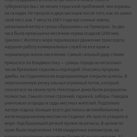
губернаторства с не менее серьезной проблемой, чем взрывы
на складах. Не прошло и двух месяцев после того, как он занял
свой пост, как 7 августа 2001 года муссонные ливни,
шквальный ветер и грозы обрушились на Приморье. За два
часа была превышена месячная норма осадков (200 мм).
Циклон с Желтого моря парализовал движение транспорта,
нарушил работу коммунальных служб на юге края и
нормальную жизнь населения.
Самый сильный удар стихии
пришелся по Владивостоку — улицы города на несколько
часов буквально скрылись под водой. Опасаясь прорыва
дамбы, на Седанкинском водохранилище открыли шлюзы. В
переполненную речку хлынул огромный поток, который
сносил все на своем пути. Некоторые дома были разрушены
полностью. Смыло сотни строений, гаражей, заборы. Паводок
уничтожил огороды и сады местных жителей. Подтопило
лагеря отдыха. Больше всего досталось автомобильному и
железнодорожному мостам на Седанке. Их просто утащило в
море. Над бушующей речкой провисли рельсы. В целом по
краю было подтоплено 1448 квадратных километров, на
которых постоянно проживает более 80 тысяч человек, 11