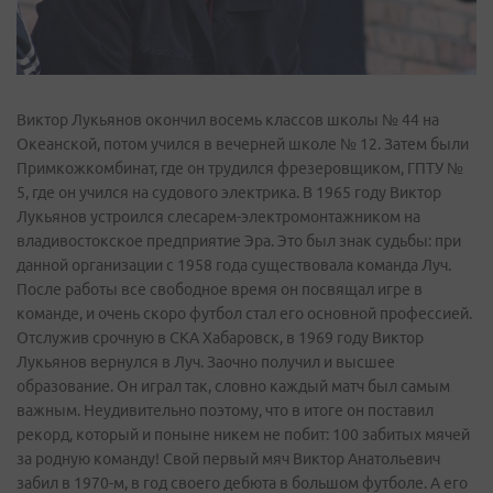
Виктор Лукьянов окончил восемь классов школы № 44 на
Океанской, потом учился в вечерней школе № 12. Затем были
Примкожкомбинат, где он трудился фрезеровщиком, ГПТУ №
5, где он учился на судового электрика. В 1965 году Виктор
Лукьянов устроился слесарем-электромонтажником на
владивостокское предприятие Эра. Это был знак судьбы: при
данной организации с 1958 года существовала команда Луч.
После работы все свободное время он посвящал игре в
команде, и очень скоро футбол стал его основной профессией.
Отслужив срочную в СКА Хабаровск, в 1969 году Виктор
Лукьянов вернулся в Луч. Заочно получил и высшее
образование. Он играл так, словно каждый матч был самым
важным. Неудивительно поэтому, что в итоге он поставил
рекорд, который и поныне никем не побит: 100 забитых мячей
за родную команду! Свой первый мяч Виктор Анатольевич
забил в 1970-м, в год своего дебюта в большом футболе. А его