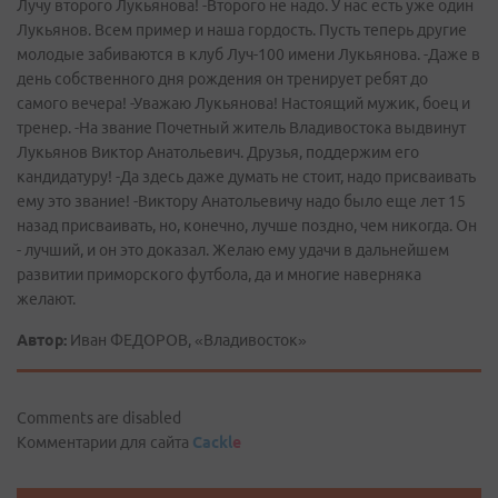
Лучу второго Лукьянова! -Второго не надо. У нас есть уже один
Лукьянов. Всем пример и наша гордость. Пусть теперь другие
молодые забиваются в клуб Луч-100 имени Лукьянова. -Даже в
день собственного дня рождения он тренирует ребят до
самого вечера! -Уважаю Лукьянова! Настоящий мужик, боец и
тренер. -На звание Почетный житель Владивостока выдвинут
Лукьянов Виктор Анатольевич. Друзья, поддержим его
кандидатуру! -Да здесь даже думать не стоит, надо присваивать
ему это звание! -Виктору Анатольевичу надо было еще лет 15
назад присваивать, но, конечно, лучше поздно, чем никогда. Он
- лучший, и он это доказал. Желаю ему удачи в дальнейшем
развитии приморского футбола, да и многие наверняка
желают.
Автор:
Иван ФЕДОРОВ, «Владивосток»
Comments are disabled
Комментарии для сайта
Cackl
e