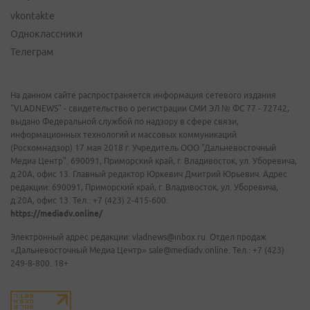
vkontakte
Одноклассники
Телеграм
На данном сайте распространяется информация сетевого издания
"VLADNEWS" - свидетельство о регистрации СМИ ЭЛ № ФС 77 - 72742,
выдано Федеральной службой по надзору в сфере связи,
информационных технологий и массовых коммуникаций
(Роскомнадзор) 17 мая 2018 г. Учредитель ООО "Дальневосточный
Медиа Центр". 690091, Приморский край, г. Владивосток, ул. Уборевича,
д.20А, офис 13. Главный редактор Юркевич Дмитрий Юрьевич. Адрес
редакции: 690091, Приморский край, г. Владивосток, ул. Уборевича,
д.20А, офис 13. Тел.: +7 (423) 2-415-600.
https://mediadv.online/
Электронный адрес редакции: vladnews@inbox.ru. Отдел продаж
«Дальневосточный Медиа Центр» sale@mediadv.online. Тел.: +7 (423)
249-8-800. 18+