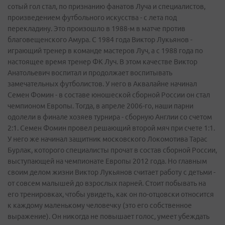
сотый гол стал, по признанию фанатов Луча и специалистов,
произведением футбольного искусства - с лета под
перекладину. Это произошло в 1988-м в матче против
благовещенского Амура. С 1984 года Виктор Лукьянов -
играющий тренер в команде мастеров Луч, а с 1988 года по
настоящее время тренер ФК Луч. В этом качестве Виктор
Анатольевич воспитал и продолжает воспитывать
замечательных футболистов. У него в Аквалайне начинал
Семен Фомин - в составе юношеской сборной России он стал
чемпионом Европы. Тогда, в апреле 2006-го, наши парни
одолели в финале хозяев турнира - сборную Англии со счетом
2:1. Семен Фомин провел решающий второй мяч при счете 1:1.
У него же начинал защитник московского Локомотива Тарас
Бурлак, которого специалисты прочат в состав сборной России,
выступающей на чемпионате Европы 2012 года. Но главным
своим делом жизни Виктор Лукьянов считает работу с детьми -
от совсем малышей до взрослых парней. Стоит побывать на
его тренировках, чтобы увидеть, как он по-отцовски относится
к каждому маленькому человечку (это его собственное
выражение). Он никогда не повышает голос, умеет убеждать