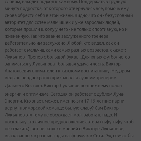
словом, находит подход к каждому. Поддержать в трудную
минуту подростка, от которого отвернулись все, помочь ему
снова обрести себя в этой жизни. Видно, что он - безусловный
авторитет для сотен мальчишек и уже взрослых людей,
которые прошли школу у него - не только спортивную, но и
жизненную. Так что звание заслуженного тренера
действительно им заслужено. Любой, кто видел, как он
работает с мальчишками самых разных возрастов, скажет:
Лукьянов - Тренер с большой буквы. Для юных футболистов
заниматься у Лукьянова - большая удача и честь. Виктор
Анатольевич внимателен к каждому воспитаннику. Недаром
ведь он неоднократно признавался лучшим тренером
Дальнего Востока.
Виктор Лукьянов по-прежнему полон
энергии и оптимизма. Сегодня он работает с дублем Луча-
Энергии. Кто знает, может, именно эти 17-19-летние парни
вернут приморской команде былую славу? Сам Виктор
Лукьянов эту тему не обсуждает, мол, работать надо. И
поскольку это личное предположение автора (тьфу-тьфу, чтоб
не сглазить), вот несколько мнений о Викторе Лукьянове,
высказанных в разные годы на форумах в Сети: -Эх, сейчас бы