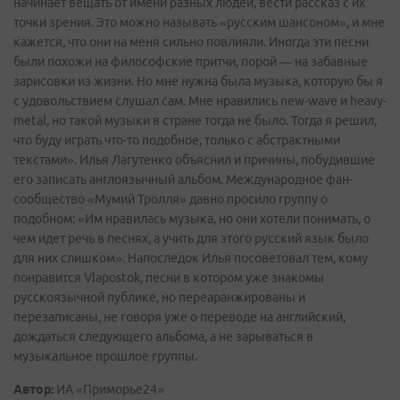
начинает вещать от имени разных людей, вести рассказ с их
точки зрения. Это можно называть «русским шансоном», и мне
кажется, что они на меня сильно повлияли. Иногда эти песни
были похожи на философские притчи, порой — на забавные
зарисовки из жизни. Но мне нужна была музыка, которую бы я
с удовольствием слушал сам. Мне нравились new-wave и heavy-
metal, но такой музыки в стране тогда не было. Тогда я решил,
что буду играть что-то подобное, только с абстрактными
текстами». Илья Лагутенко объяснил и причины, побудившие
его записать англоязычный альбом. Международное фан-
сообщество «Мумий Тролля» давно просило группу о
подобном: «Им нравилась музыка, но они хотели понимать, о
чем идет речь в песнях, а учить для этого русский язык было
для них слишком». Напоследок Илья посоветовал тем, кому
понравится Vlapostok, песни в котором уже знакомы
русскоязычной публике, но переаранжированы и
перезаписаны, не говоря уже о переводе на английский,
дождаться следующего альбома, а не зарываться в
музыкальное прошлое группы.
Автор:
ИА «Приморье24»