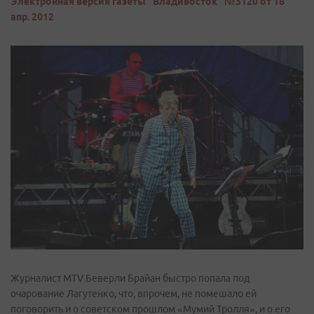
Электронная версия газеты "Владивосток" №3120 от 18
апр. 2012
Журналист MTV Беверли Брайан быстро попала под
очарование Лагутенко, что, впрочем, не помешало ей
поговорить и о советском прошлом «Мумий Тролля», и о его