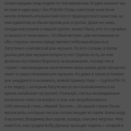
потрясающим пиар-ходом по тем временам. В один момент мы
встали в один ряд с Sex Pistols! Тогда советские власти не
могли отличить итальянский поп от французского шансона, но
они единогласно были против рок-н-ролла. Даже не знаю,
откуда они узнали о нашей группе, может быть, кто-то случайно
услышал от знакомых». Особый интерес для меломанов по
обе стороны океана представляет небольшой рассказ
Лагутенко о китайской рок-музыке. По его словам, в Китае
рынка для рок-музыки попросту нет. Группы есть, но они
должны постоянно бороться за выживание, потому что в
стране с миллиардным населением лишь малая доля процента
знает о существовании рок-музыки. Но даже в таких условиях
рок умудряется выживать, живой пример тому — группа PK-14
и ее лидер, с которым Лагутенко успел познакомиться во
время китайских гастролей. Пожалуй, слегка неожиданным
получился ответ на вопрос о том, как вырабатывался
собственный стиль «Мумий Тролля». «В нашей стране были
музыканты, которые писали потрясающие истории: Александр
Башлачев, Владимир Высоцкий, правда, они уже мертвы. Мне
кажется, они сродни Бобу Дилану: выходит парень с гитарой и