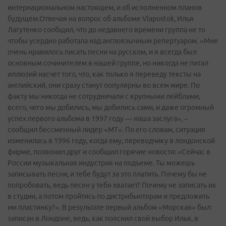
интернациональном настоящем, и об исполненном планов
будущем.Отвечая на вопрос об альбоме Vlapostok, Илья
Лагутенко сообщил, что до недавнего времени группа не то
чтобы усердно работала над англоязычным репертуаром. «Мне
очень нравилось писать песни на русском, и я всегда был
основным сочинителем в нашей группе, но никогда не питал
иллюзий насчет того, что, как только я переведу тексты на
английский, они сразу станут популярны во всем мире. По
факту мы никогда не сотрудничали с крупными лейблами,
всего, чего мы добились, мы добились сами, и даже огромный
успех первого альбома в 1997 году — наша заслуга», –
сообщил бессменный лидер «МТ». По его словам, ситуация
изменилась в 1996 году, когда ему, переводчику в лондонской
фирме, позвонил друг и сообщил горячие новости: «Сейчас в
России музыкальная индустрия на подъеме. Ты можешь
записывать песни, и тебе будут за это платить. Почему бы не
попробовать, ведь песен у тебя хватает? Почему не записать их
в студии, а потом пройтись по дистрибьюторам и предложить
им пластинку?». В результате первый альбом «Морская» был
записан в Лондоне, ведь, как пояснил свой выбор Илья, в