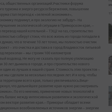
неса, общественных организаций.Участники форума
и
кого туризма и энерго-ресурсосбережения, повышении
17
рума стал переход к «зеленой экономике»,
номику поднимут, и про экологию не забудут– На
лучшения экологической ситуации в Приморском крае, –
 перевод нашей котельной – ТЭЦ2 на газ, строительство
лностью соберут стоки, что всю жизнь из города попадали в
 я думаю, что в течение 10 лет точно, мы полностью очистим
ект – это очистка и доставка в город Владивосток питьевой
город перекопан – мы строим 100 километров
вый водовод. Не могу не сказать про полную утилизацию
я 30 лет дымила в городе, и про строительство нового
н один из лучших в нашей стране. Стоимость этих проектов –
е мы сделали за несколько последних лет. И я хочу, чтобы
 территории всего края, только увеличивалось.Вице­-
ркнул, что дальнейшее развитие края нужно рассматривать
номики». По его мнению, применение новых технологий в
ть баланс между интенсивным развитием и экологической
ном векторе развития края.– Приморье обладает всеми
адиционных возобновляемых источников энергии – энергии