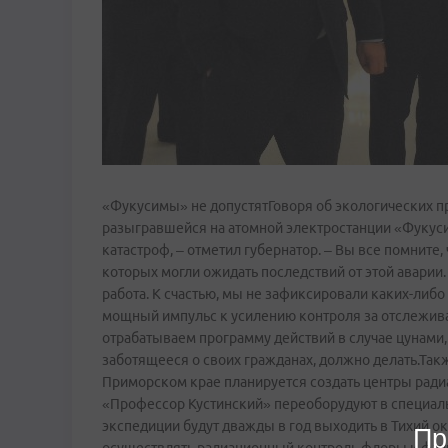
«Фукусимы» не допустятГоворя об экологических пр
разыгравшейся на атомной электростанции «Фукусима
катастроф, – отметил губернатор. – Вы все помните
которых могли ожидать последствий от этой аварии
работа. К счастью, мы не зафиксировали каких­-либ
мощный импульс к усилению контроля за отслежив
отрабатываем программу действий в случае цунами, 
заботящееся о своих гражданах, должно делать.Такж
Приморском крае планируется создать центры ради
«Профессор Кустинский» переоборудуют в специаль
экспедиции будут дважды в год выходить в Тихий ок
Пр