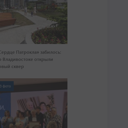
Сердце Патрокла» забилось:
о Владивостоке открыли
овый сквер
3 фото