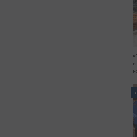
«
в
н
2