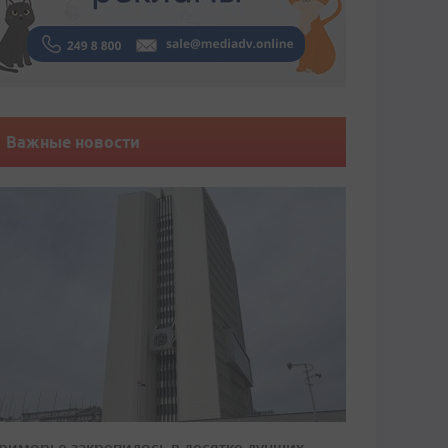
Важные новости
риморье закрепилось в десятке лучших