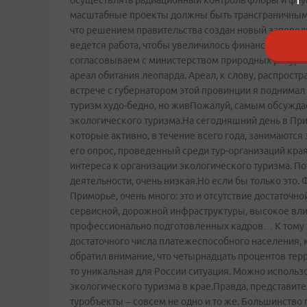
осуществлять радиационный контроль флоры и фаун
масштабные проекты должны быть трансграничными,
что решением правительства создан новый заповед
ведется работа, чтобы увеличилось финансирование,
согласовываем c министерством природных ресурсов
ареал обитания леопарда. Ареал, к слову, распрост
встрече с губернатором этой провинции я поднимал
туризм худо-бедно, но живПожалуй, самым обсужда
экологического туризма.На сегодняшний день в Пр
которые активно, в течение всего года, занимаются
его опрос, проведенный среди тур-организаций края
интереса к организации экологического туризма. По
деятельности, очень низкая.Но если бы только это
Приморье, очень много: это и отсутствие достаточ
сервисной, дорожной инфраструктуры, высокое влия
профессионально подготовленных кадров… К тому же 
достаточного числа платежеспособного населения, к
обратил внимание, что четырнадцать процентов тер
то уникальная для России ситуация. Можно использо
экологического туризма в крае.Правда, представит
туробъекты – совсем не одно и то же. Большинство