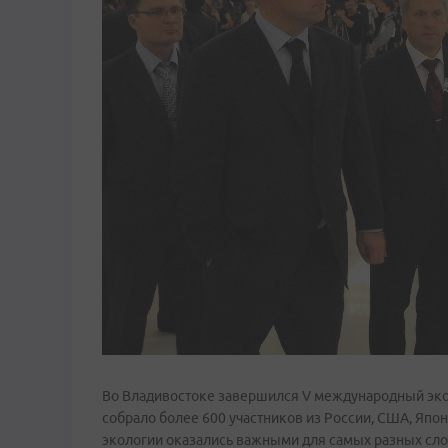
Во Владивостоке завершился V международный эко
собрало более 600 участников из России, США, Япо
экологии оказались важными для самых разных сло