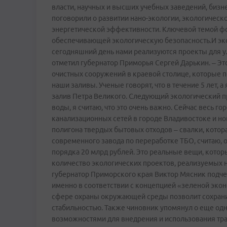
власти, научных и высших учебных заведений, биз
поговорили о развитии нано-экологии, экологичес
энергетической эффективности. Ключевой темой фо
обеспечивающей экологическую безопасность.И эко
сегодняшний день нами реализуются проекты для у
отметил губернатор Приморья Сергей Дарькин. – Это
очистных сооружений в краевой столице, которые по
наши заливы. Ученые говорят, что в течение 5 лет, а
залив Петра Великого. Следующий экологический про
воды, я считаю, что это очень важно. Сейчас весь 
канализационных сетей в городе Владивостоке и но
полигона твердых бытовых отходов – свалки, котора
современного завода по переработке ТБО, считаю, о
порядка 20 млрд рублей. Это реальные вещи, которы
количество экологических проектов, реализуемых на
губернатор Приморского края Виктор Мясник подче
именно в соответствии с концепцией «зеленой эко
сфере охраны окружающей среды позволит сохрани
стабильностью. Также чиновник упомянул о еще од
возможностями для внедрения и использования тр