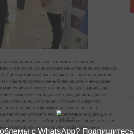
облемах, нельзя было не вспомнить о трагедии,
­1».– Никто из нас не застрахован от таких экологических
, что Приморский край был одним из тех регионов, жители
. Нами была проделана очень большая, хоть и невидимая
о отклонений от многолетних норм. Однако авария дала
анием возможных катастроф. На сегодняшний день мы
землетрясения. Это те вещи, которые государство,
е по итогам работы форума стало известно, что в
ационного мониторинга. Исследовательское судно ДВФУ
ный исследовательский центр. Научно­-исследовательские
еан и брать пробы воды и грунта, чтобы постоянно
облемы с WhatsApp? Подпишитесь