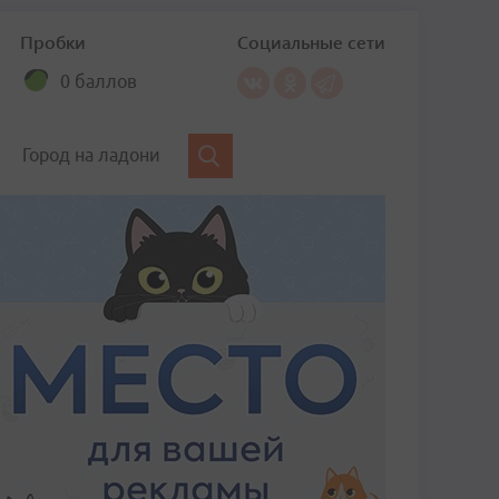
Пробки
Социальные сети
0 баллов
Город на ладони