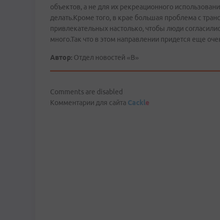
объектов, а не для их рекреационного использовани
делать.Кроме того, в крае большая проблема с тран
привлекательных настолько, чтобы люди согласилис
много.Так что в этом направлении придется еще оче
Автор:
Отдел новостей «В»
Comments are disabled
Комментарии для сайта
Cackl
e