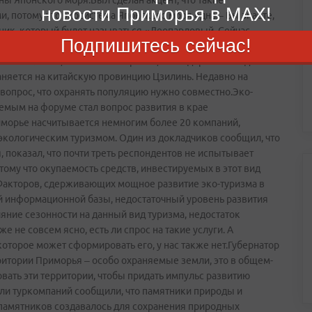
ы Японского моря.Был сделан акцент, что такие
новости Приморья в MAX!
 потому что экосистема Японского моря одна.– Вы знаете,
ник, который будет называться «Леопардовый. Сейчас
Подпишитесь сейчас!
 улучшилась охрана. Мы, со своей стороны, все проекты
 и экологии, чтобы наша стройка, наши дороги не задели
раняется на китайскую провинцию Цзилинь. Недавно на
 вопрос, что охранять популяцию нужно совместно.Эко-
емым на форуме стал вопрос развития в крае
иморье насчитывается немногим более 20 компаний,
 экологическим туризмом. Один из докладчиков сообщил, что
, показал, что почти треть респондентов не испытывает
тому что окупаемость средств, инвестируемых в этот вид
. Факторов, сдерживающих мощное развитие эко-туризма в
ной информационной базы, недостаточный уровень развития
ние сезонности на данный вид туризма, недостаток
не совсем ясно, есть ли спрос на такие услуги. А
оторое может сформировать его, у нас также нет.Губернатор
ритории Приморья – особо охраняемые земли, это в общем­-
вать эти территории, чтобы придать импульс развитию
ели туркомпаний сообщили, что памятники природы и
 памятников создавалось для сохранения природных