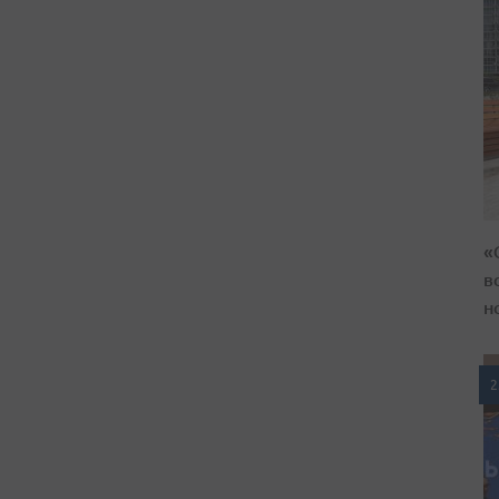
«
в
н
2