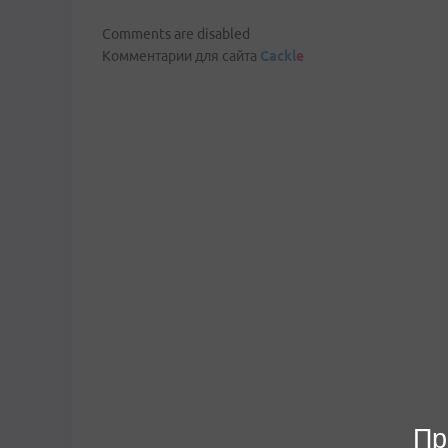
Comments are disabled
Комментарии для сайта
Cackl
e
Пр