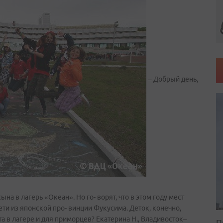
– Добрый день,
на в лагерь «Океан». Но го- ворят, что в этом году мест
ети из японской про- винции Фукусима. Деток, конечно,
та в лагере и для приморцев? Екатерина Н., Владивосток–
П