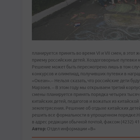
планируется принять во время VI и VII смен, в этот
приему российских детей. Хоздоговорные путевки на
Решение может быть пересмотрено лишь в том случ
конкурсов и олимпиад, получивших путевки в наград
«Океан».– Нельзя сказать, что российские дети буду
Марзоев. – В этом году мы открываем третий корпус
смены планируется принять порядка четырех тысяч
китайских детей, педагогов и вожатых из китайской
землетрясения. Решение об отдыхе китайских детей
решить все формальности в упрощенном порядке.На
в адрес редакции обычной почтой, факсом (4232) 41-
Автор:
Отдел информации «В»