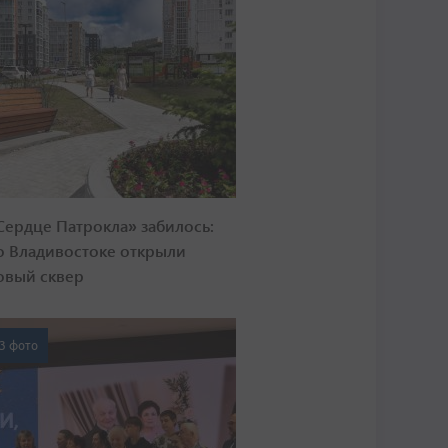
Сердце Патрокла» забилось:
о Владивостоке открыли
овый сквер
3 фото