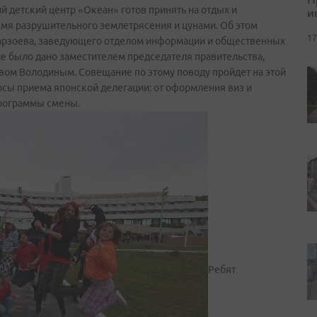
й детский центр «Океан» готов принять на отдых и
и
емя разрушительного землетрясения и цунами. Об этом
17
Марзоева, заведующего отделом информации и общественных
ие было дано заместителем председателя правительства,
вом Володиным. Совещание по этому поводу пройдет на этой
осы приема японской делегации: от оформления виз и
программы смены.
Ребят