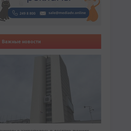
Важные новости
риморье закрепилось в десятке лучших