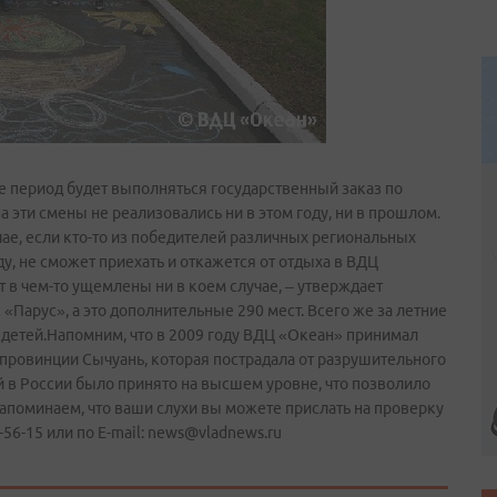
 же период будет выполняться государственный заказ по
 эти смены не реализовались ни в этом году, ни в прошлом.
ае, если кто-то из победителей различных региональных
у, не сможет приехать и откажется от отдыха в ВДЦ
т в чем-то ущемлены ни в коем случае, – утверждает
 «Парус», а это дополнительные 290 мест. Всего же за летние
 детей.Напомним, что в 2009 году ВДЦ «Океан» принимал
 провинции Сычуань, которая пострадала от разрушительного
 в России было принято на высшем уровне, что позволило
поминаем, что ваши слухи вы можете прислать на проверку
56-15 или по E-mail: news@vladnews.ru