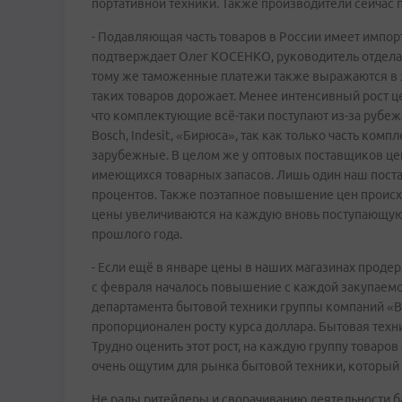
портативной техники. Также производители сейчас
- Подавляющая часть товаров в России имеет импор
подтверждает Олег КОСЕНКО, руководитель отдела 
тому же таможенные платежи также выражаются в э
таких товаров дорожает. Менее интенсивный рост цен
что комплектующие всё-таки поступают из-за рубежа
Bosch, Indesit, «Бирюса», так как только часть ком
зарубежные. В целом же у оптовых поставщиков це
имеющихся товарных запасов. Лишь один наш поста
процентов. Также поэтапное повышение цен происхо
цены увеличиваются на каждую вновь поступающую 
прошлого года.
- Если ещё в январе цены в наших магазинах проде
с февраля началось повышение с каждой закупаемой
департамента бытовой техники группы компаний «В
пропорционален росту курса доллара. Бытовая техни
Трудно оценить этот рост, на каждую группу товаро
очень ощутим для рынка бытовой техники, который н
Не рады ритейлеры и сворачиванию деятельности б