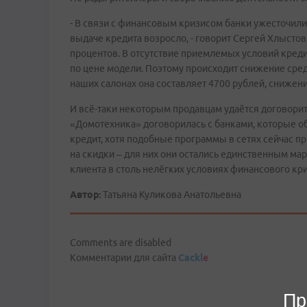
- В связи с финансовым кризисом банки ужесточили
выдаче кредита возросло, - говорит Сергей Хлыстов.
процентов. В отсутствие приемлемых условий кред
по цене модели. Поэтому происходит снижение сре
наших салонах она составляет 4700 рублей, снижен
И всё-таки некоторым продавцам удаётся договорит
«Домотехника» договорилась с банками, которые о
кредит, хотя подобные программы в сетях сейчас п
на скидки – для них они остались единственным ма
клиента в столь нелёгких условиях финансового кри
Автор:
Татьяна Куликова Анатольевна
Comments are disabled
Комментарии для сайта
Cackl
e
Пр