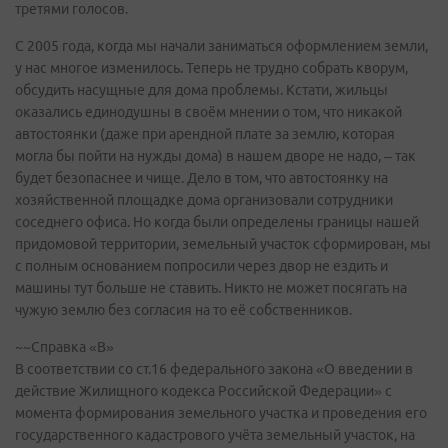
третями голосов.
С 2005 года, когда мы начали заниматься оформлением земли,
у нас многое изменилось. Теперь не трудно собрать кворум,
обсудить насущные для дома проблемы. Кстати, жильцы
оказались единодушны в своём мнении о том, что никакой
автостоянки (даже при арендной плате за землю, которая
могла бы пойти на нужды дома) в нашем дворе не надо, – так
будет безопаснее и чище. Дело в том, что автостоянку на
хозяйственной площадке дома организовали сотрудники
соседнего офиса. Но когда были определены границы нашей
придомовой территории, земельный участок сформирован, мы
с полным основанием попросили через двор не ездить и
машины тут больше не ставить. Никто не может посягать на
чужую землю без согласия на то её собственников.
~~Справка «В»
В соответствии со ст.16 федерального закона «О введении в
действие Жилищного кодекса Российской Федерации» с
момента формирования земельного участка и проведения его
государственного кадастрового учёта земельный участок, на