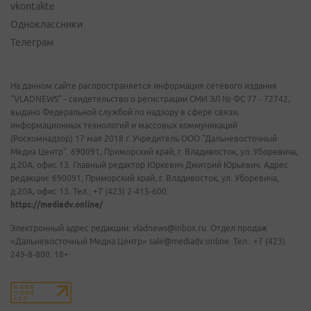
vkontakte
Одноклассники
Телеграм
На данном сайте распространяется информация сетевого издания
"VLADNEWS" - свидетельство о регистрации СМИ ЭЛ № ФС 77 - 72742,
выдано Федеральной службой по надзору в сфере связи,
информационных технологий и массовых коммуникаций
(Роскомнадзор) 17 мая 2018 г. Учредитель ООО "Дальневосточный
Медиа Центр". 690091, Приморский край, г. Владивосток, ул. Уборевича,
д.20А, офис 13. Главный редактор Юркевич Дмитрий Юрьевич. Адрес
редакции: 690091, Приморский край, г. Владивосток, ул. Уборевича,
д.20А, офис 13. Тел.: +7 (423) 2-415-600.
https://mediadv.online/
Электронный адрес редакции: vladnews@inbox.ru. Отдел продаж
«Дальневосточный Медиа Центр» sale@mediadv.online. Тел.: +7 (423)
249-8-800. 18+