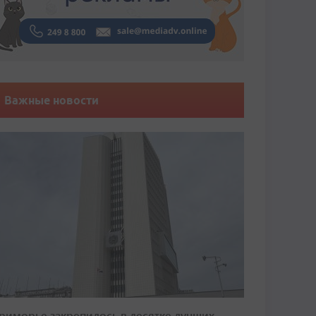
Важные новости
риморье закрепилось в десятке лучших