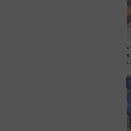
«
в
н
2