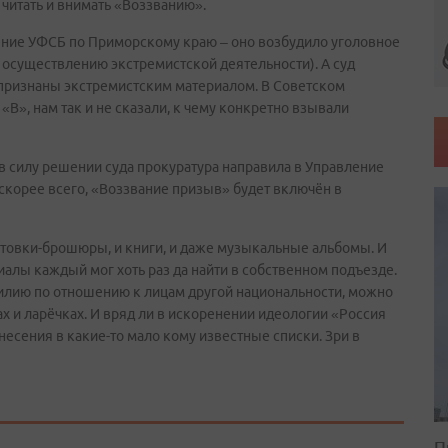
т читать и внимать «Воззванию».
ение УФСБ по Приморскому краю – оно возбудило уголовное
к осуществлению экстремистской деятельности). А суд
 признаны экстремистским материалом. В Советском
«В», нам так и не сказали, к чему конкретно взывали
 в силу решении суда прокуратура направила в Управление
скорее всего, «Воззвание призыв» будет включён в
истовки-брошюры, и книги, и даже музыкальные альбомы. И
риалы каждый мог хоть раз да найти в собственном подъезде.
силию по отношению к лицам другой национальности, можно
х и ларёчках. И вряд ли в искоренении идеологии «Россия
есения в какие-то мало кому известные списки. Зри в
П