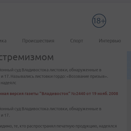
ика
Происшествия
Спорт
Интервью
кстремизмом
йонный суд Владивостока листовки, обнаруженные в
 и 17. Назывались листовки гордо: «Воззвание призыв».
 надеялс
ная версия газеты "Владивосток" №2440 от 19 нояб. 2008
йонный суд Владивостока листовки, обнаруженные в
и 17.
идимо, те, кто распространял печатную продукцию, надеялся