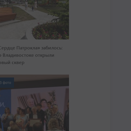
Сердце Патрокла» забилось:
о Владивостоке открыли
овый сквер
3 фото