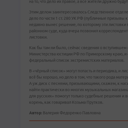
на то, что дело их правое, а все жители дружно буду
Этим делом заинтересовалось Следственное отдел
дело по части 1 ст. 280 УК РФ (публичные призывы 
недавно вынес решение, по которому эти листовки
районном суде, куда вчера позвонил корреспондент 
листовки.
Как бы там ни было, сейчас сведения о вступившем
Министерства юстиции РФ по Приморскому краю, и 
федеральный список экстремистских материалов.
В «чёрный список» могут попасть и периодика, и л
всё бы хорошо, но дело в том, что такого рода мате
А уж диск с песнями, призывающими, скажем, к на
найти практически во многих музыкальных магазина
для русских» помогут только судебные решения и вн
корень, как говаривал Козьма Прутков.
Автор:
Валерия Федоренко Павловна