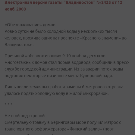
Электронная версия газеты "Владивосток" №2435 от 12
нояб. 2008
«Обезвоживание» домов
Ровно сутки не было холодной воды у нескольких тысяч
человек, проживающих на проспекте «Красного знамени» во
Владивостоке.
Причиной «обезвоживания» 9-10 ноября десятков
многоэтажных домов стал порыв водовода, сообщили в пресс-
службе городской администрации. Из-за аварии поток воды
подтопил некоторые низинные места Куперовой пади.
Лишь после земляных работ и замены 6-метрового отрезка
удалось подать холодную воду в жилой микрорайон.
* * *
Не стой под стропой
Смертельную травму в Беринговом море получил матрос с
транспортного рефрижератора «Финский залив» (порт