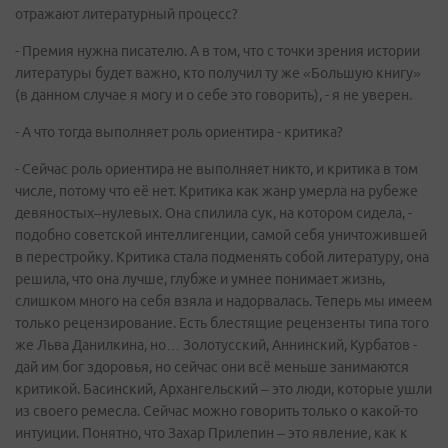
отражают литературный процесс?
- Премия нужна писателю. А в том, что с точки зрения истории
литературы будет важно, кто получил ту же «Большую книгу»
(в данном случае я могу и о себе это говорить), - я не уверен.
- А что тогда выполняет роль ориентира - критика?
- Сейчас роль ориентира не выполняет никто, и критика в том
числе, потому что её нет. Критика как жанр умерла на рубеже
девяностых–нулевых. Она спилила сук, на котором сидела, -
подобно советской интеллигенции, самой себя уничтожившей
в перестройку. Критика стала подменять собой литературу, она
решила, что она лучше, глубже и умнее понимает жизнь,
слишком много на себя взяла и надорвалась. Теперь мы имеем
только рецензирование. Есть блестящие рецензенты типа того
же Льва Данилкина, но… Золотусский, Аннинский, Курбатов -
дай им бог здоровья, но сейчас они всё меньше занимаются
критикой. Басинский, Архангельский – это люди, которые ушли
из своего ремесла. Сейчас можно говорить только о какой-то
интуиции. Понятно, что Захар Прилепин – это явление, как к