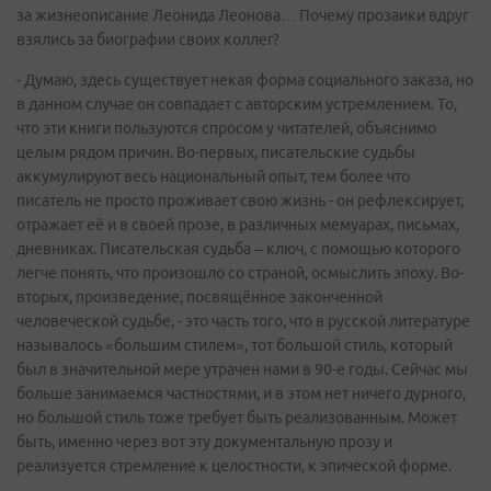
за жизнеописание Леонида Леонова… Почему прозаики вдруг
взялись за биографии своих коллег?
- Думаю, здесь существует некая форма социального заказа, но
в данном случае он совпадает с авторским устремлением. То,
что эти книги пользуются спросом у читателей, объяснимо
целым рядом причин. Во-первых, писательские судьбы
аккумулируют весь национальный опыт, тем более что
писатель не просто проживает свою жизнь - он рефлексирует,
отражает её и в своей прозе, в различных мемуарах, письмах,
дневниках. Писательская судьба – ключ, с помощью которого
легче понять, что произошло со страной, осмыслить эпоху. Во-
вторых, произведение, посвящённое законченной
человеческой судьбе, - это часть того, что в русской литературе
называлось «большим стилем», тот большой стиль, который
был в значительной мере утрачен нами в 90-е годы. Сейчас мы
больше занимаемся частностями, и в этом нет ничего дурного,
но большой стиль тоже требует быть реализованным. Может
быть, именно через вот эту документальную прозу и
реализуется стремление к целостности, к эпической форме.