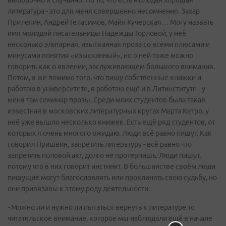
выборочно и случайно. Но то, что есть молодая хорошая
литература - это для меня совершенно несомненно. Захар
Прилепин, Андрей Геласимов, Майя Кучерская… Могу назвать
имя молодой писательницы Надежды Горловой, у неё
несколько элитарная, изысканная проза со всеми плюсами и
минусами понятия «изысканный», но о ней тоже можно
говорить как о явлении, заслуживающем большого внимания.
Потом, я же помимо того, что пишу собственные книжки и
работаю в университете, я работаю ещё и в Литинституте - у
меня там семинар прозы. Среди моих студентов была такая
известная в московских литературных кругах Марта Кетро, у
неё уже вышло несколько книжек. Есть ещё ряд студентов, от
которых я очень многого ожидаю. Люди всё равно пишут. Как
говорил Пришвин, запретить литературу - всё равно что
запретить половой акт, долго не протерпишь. Люди пишут,
потому что в них говорит инстинкт. В большинстве своём люди
пишущие могут благословлять или проклинать свою судьбу, но
они привязаны к этому роду деятельности.
- Можно ли и нужно ли пытаться вернуть к литературе то
читательское внимание, которое мы наблюдали ещё в начале