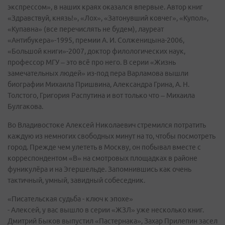
экспрессом», в наших краях оказался впервые. Автор книг
«Здравствуй, князь!», «Лох», «Затонувший ковчег», «Купол»,
«Купавна» (все перечислять не будем), лауреат
«Антибукера»-1995, премии А. И. Солженицына-2006,
«Большой книги»-2007, доктор филологических наук,
профессор МГУ – это всё про него. В серии «Жизнь
замечательных людей» из-под пера Варламова вышли
биографии Михаила Пришвина, Александра Грина, А. Н.
Толстого, Григория Распутина и вот только что – Михаила
Булгакова.
Во Владивостоке Алексей Николаевич стремился потратить
каждую из немногих свободных минут на то, чтобы посмотреть
город. Прежде чем улететь в Москву, он побывал вместе с
корреспондентом «В» на смотровых площадках в районе
фуникулёра и на Эгершельде. Запомнившись как очень
тактичный, умный, завидный собеседник.
«Писательская судьба - ключ к эпохе»
- Алексей, у вас вышло в серии «ЖЗЛ» уже несколько книг.
Дмитрий Быков выпустил «Пастернака», Захар Прилепин засел