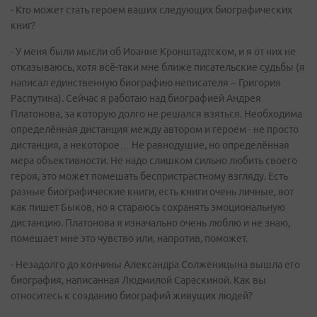
- Кто может стать героем ваших следующих биографических
книг?
- У меня были мысли об Иоанне Кронштадтском, и я от них не
отказываюсь, хотя всё-таки мне ближе писательские судьбы (я
написал единственную биографию неписателя – Григория
Распутина). Сейчас я работаю над биографией Андрея
Платонова, за которую долго не решался взяться. Необходима
определённая дистанция между автором и героем - не просто
дистанция, а некоторое… Не равнодушие, но определённая
мера объективности. Не надо слишком сильно любить своего
героя, это может помешать беспристрастному взгляду. Есть
разные биографические книги, есть книги очень личные, вот
как пишет Быков, но я стараюсь сохранять эмоциональную
дистанцию. Платонова я изначально очень люблю и не знаю,
помешает мне это чувство или, напротив, поможет.
- Незадолго до кончины Александра Солженицына вышла его
биография, написанная Людмилой Сараскиной. Как вы
относитесь к созданию биографий живущих людей?