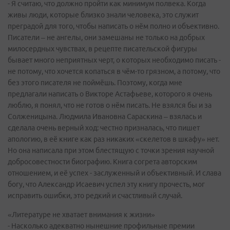
- Я считаю, что должно пройти как минимум полвека. Когда
живы люди, которые близко знали человека, это служит
преградой для того, чтобы написать о нём полно и объективно.
Писатели – не ангелы, они замешаны не только на добрых
милосердных чувствах, в рецепте писательской фигуры
бывает много неприятных черт, о которых необходимо писать -
не потому, что хочется копаться в чём-то грязном, а потому, что
без этого писателя не поймёшь. Поэтому, когда мне
предлагали написать о Викторе Астафьеве, которого я очень
люблю, я понял, что не готов о нём писать. Не взялся бы и за
Солженицына. Людмила Ивановна Сараскина – взялась и
сделала очень верный ход: честно призналась, что пишет
апологию, в её книге как раз никаких «скелетов в шкафу» нет.
Но она написала при этом блестящую с точки зрения научной
добросовестности биографию. Книга согрета авторским
отношением, и её успех - заслуженный и объективный. И слава
богу, что Александр Исаевич успел эту книгу прочесть, мог
исправить ошибки, это редкий и счастливый случай.
«Литературе не хватает внимания к жизни»
- Насколько адекватно нынешние профильные премии