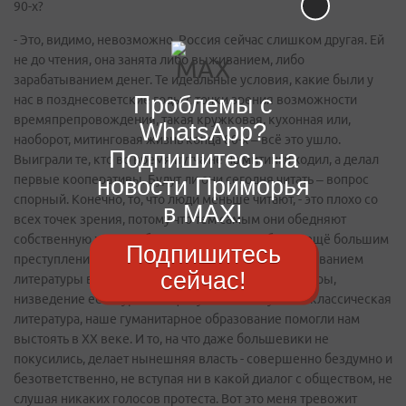
90-х?
- Это, видимо, невозможно, Россия сейчас слишком другая. Ей
не до чтения, она занята либо выживанием, либо
зарабатыванием денег. Те идеальные условия, какие были у
Проблемы с
нас в позднесоветские годы с точки зрения возможности
времяпрепровождения, такая кружковая, кухонная или,
WhatsApp?
наоборот, митинговая жизнь конца 80-х – всё это ушло.
Подпишитесь на
Выиграли те, кто во время путча не на митинги ходил, а делал
новости Приморья
первые кооперативы. Будут ли они сегодня читать – вопрос
спорный. Конечно, то, что люди меньше читают, - это плохо со
в MAX!
всех точек зрения, потому что тем самым они обедняют
собственную жизнь, обкрадывают сами себя. Но ещё большим
Подпишитесь
преступлением я считаю то, что делается с преподаванием
сейчас!
литературы в школе: сокращение уроков литературы,
низведение её на уровень факультатива. Русская классическая
литература, наше гуманитарное образование помогли нам
выстоять в ХХ веке. И то, на что даже большевики не
покусились, делает нынешняя власть - совершенно бездумно и
безответственно, не вступая ни в какой диалог с обществом, не
слушая никаких голосов протеста. Вот это меня тревожит