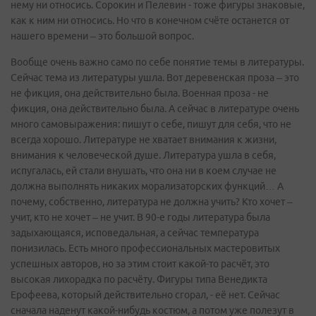
нему ни относись. Сорокин и Пелевин - тоже фигуры знаковые,
как к ним ни относись. Но что в конечном счёте останется от
нашего времени – это большой вопрос.
Вообще очень важно само по себе понятие темы в литературы.
Сейчас тема из литературы ушла. Вот деревенская проза – это
не фикция, она действительно была. Военная проза - не
фикция, она действительно была. А сейчас в литературе очень
много самовыражения: пишут о себе, пишут для себя, что не
всегда хорошо. Литературе не хватает внимания к жизни,
внимания к человеческой душе. Литература ушла в себя,
испугалась, ей стали внушать, что она ни в коем случае не
должна выполнять никаких морализаторских функций… А
почему, собственно, литература не должна учить? Кто хочет –
учит, кто не хочет – не учит. В 90-е годы литература была
задыхающаяся, исповедальная, а сейчас температура
понизилась. Есть много профессиональных мастеровитых
успешных авторов, но за этим стоит какой-то расчёт, это
высокая лихорадка по расчёту. Фигуры типа Венедикта
Ерофеева, который действительно сгорал, - её нет. Сейчас
сначала наденут какой-нибудь костюм, а потом уже полезут в