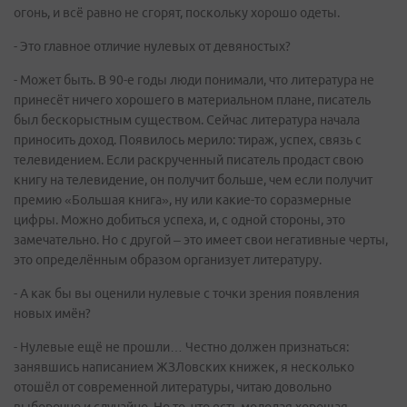
огонь, и всё равно не сгорят, поскольку хорошо одеты.
- Это главное отличие нулевых от девяностых?
- Может быть. В 90-е годы люди понимали, что литература не
принесёт ничего хорошего в материальном плане, писатель
был бескорыстным существом. Сейчас литература начала
приносить доход. Появилось мерило: тираж, успех, связь с
телевидением. Если раскрученный писатель продаст свою
книгу на телевидение, он получит больше, чем если получит
премию «Большая книга», ну или какие-то соразмерные
цифры. Можно добиться успеха, и, с одной стороны, это
замечательно. Но с другой – это имеет свои негативные черты,
это определённым образом организует литературу.
- А как бы вы оценили нулевые с точки зрения появления
новых имён?
- Нулевые ещё не прошли… Честно должен признаться:
занявшись написанием ЖЗЛовских книжек, я несколько
отошёл от современной литературы, читаю довольно