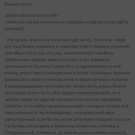
больше всего.
«Власть боится писателей»
- Алексей, как вы относитесь к ситуации, когда писатель идёт в
политику?
- Это лучше, чем если в политику идёт актёр. Писатели - люди
всё-таки более склонные к принятию ответственных решений.
Для общества в том, что у нас писатели перестали быть
публичными людьми, ничего хорошего нет. Каким бы
печальным ни был опыт конца 80-х, когда писатели, на мой
взгляд, много глупостей наделали, в более спокойные времена
должно быть присутствие писателя в общественном сознании,
в информационном пространстве. Может быть, власть боится
писателей, может быть, ими труднее манипулировать, но в
любом случае это дурной, тревожный и явно не случайный
симптом. И тот набор писательских имён, которые сегодня всё-
таки появляются на телевидении, - он в известной мере
односторонний. Если бы мы могли регулярно слышать голоса и
Распутина, и Бородина, и Маканина, и Киреева, и Битова, и
Петрушевской, и Улицкой, тут можно разные имена называть,