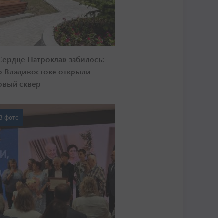
Сердце Патрокла» забилось:
о Владивостоке открыли
овый сквер
3 фото