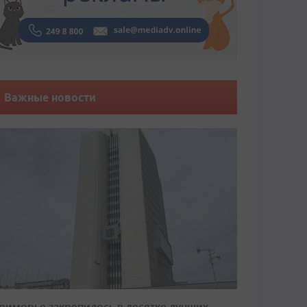
Важные новости
риморье закрепилось в десятке лучших