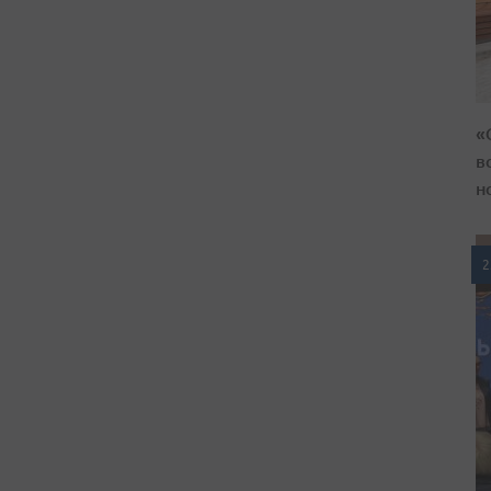
«
в
н
2