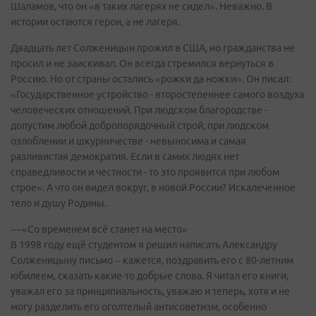
Шаламов, что он «в таких лагерях не сидел». Неважно. В
истории остаются герои, а не лагеря.
Двадцать лет Солженицын прожил в США, но гражданства не
просил и не заискивал. Он всегда стремился вернуться в
Россию. Но от страны остались «рожки да ножки». Он писал:
«Государственное устройство - второстепеннее самого воздуха
человеческих отношений. При людском благородстве -
допустим любой добропорядочный строй, при людском
озлоблении и шкурничестве - невыносима и самая
разливистая демократия. Если в самих людях нет
справедливости и честности - то это проявится при любом
строе». А что он видел вокруг, в новой России? Искалеченное
тело и душу Родины.
~~«Со временем всё станет на место»
В 1998 году ещё студентом я решил написать Александру
Солженицыну письмо – кажется, поздравить его с 80-летним
юбилеем, сказать какие-то добрые слова. Я читал его книги,
уважал его за принципиальность, уважаю и теперь, хотя и не
могу разделить его оголтелый антисоветизм, особенно