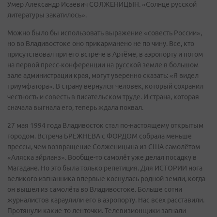
Умер Александр Исаевич СОЛЖЕНИЦЫН. «Солнце русской
литературы закатилось».
Можно было бы использовать выражение «совесть России»,
но во Владивостоке оно прикарманено не по чину. Все, кто
присутствовал при его встрече в Артёме, в аэропорту и потом
на первой пресс-конференции на русской земле в большом
зале администрации края, могут уверенно сказать: «Я видел
триумфатора». В страну вернулся человек, который сохранил
честность и совесть в писательском труде. И страна, которая
сначала выгнала его, теперь ждала похвал.
27 мая 1994 года Владивосток стал по-настоящему открытым
городом. Встреча БРЕЖНЕВА с ФОРДОМ собрала меньше
прессы, чем возвращение Солженицына из США самолётом
«Аляска эйрланз». Вообще-то самолёт уже делал посадку в
Магадане. Но это была только репетиция. Для ИСТОРИИ нога
великого изгнанника впервые коснулась родной земли, когда
он вышел из самолёта во Владивостоке. Больше сотни
журналистов караулили его в аэропорту. Нас всех расставили.
Протянули какие-то ленточки. Телевизионщики загнали