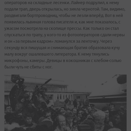
операторов на складные лесенки. Лайнер подрулил, к нему
подали трап, дверь открылась, но зияла чернотой. Там, видимо,
раздвигали бортпроводниц, чтобы не лезли вперёд. Вот в ней
появилась львиная голова писателя и, как мне показалось, с
ужасом посмотрела на скопище прессы. Как только он стал
спускаться по трапу, у кого-то из фотооператоров сдали нервы
и он «за первым кадром» ломанулся за ленточку. Через
секунду вся пишущая и снимающая братия образовала кучу
малу вокруг ошалевшего литератора. К нему тянулись
микрофоны, камеры. Девицы в кокошниках с хлебом-солью
были чуть не сбиты с ног.