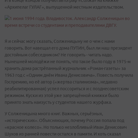
И в конце концов получил автограф «Солжа» на книжке
«Архипелаг ГУЛАГ», выпущенной местным издательством.
Я и сейчас могу сказать, Солженицыну не о чем с нами
говорить. Вот навещал его дома ПУТИН, был ли наш президент
достойным собеседником? Не говорить - читать надо.
Нынешней молодёжи не понять, что такое было году в 1975-м
хранить дома растрёпанный журнальчик «Роман-газеты» за
1963 год с «Одним днём Ивана Денисовича». Повесть получила
Госпремию, но её автор («жертва сталинизма», недавно
реабилитированная) успел поссориться и с позднесоветским
режимом. Куски из этой уже запрещённой книжки было
принято знать наизусть у студентов нашего журфака.
У Солженицына много книг. Важных, серьёзных,
«исторических». Объясняющих, почему Россия попала под
«красное колесо». Но только незлобливый Иван Денисович
Шухов из ранней повести остался в памяти. И хоть сказал