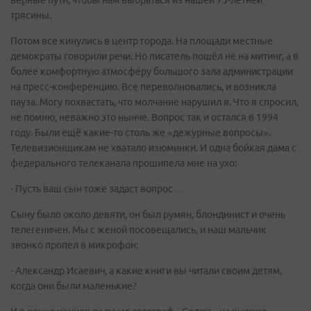
верные пути, чтобы нам выбраться из нашей 75-летней
трясины.
Потом все кинулись в центр города. На площади местные
демократы говорили речи. Но писатель пошёл не на митинг, а в
более комфортную атмосферу большого зала администрации
на пресс-конференцию. Все переволновались, и возникла
пауза. Могу похвастать, что молчание нарушил я. Что я спросил,
не помню, неважно это нынче. Вопрос так и остался в 1994
году. Были ещё какие-то столь же «дежурные вопросы».
Телевизионщикам не хватало изюминки. И одна бойкая дама с
федерального телеканала прошипела мне на ухо:
- Пусть ваш сын тоже задаст вопрос…
Сыну было около девяти, он был румян, блондинист и очень
телегеничен. Мы с женой посовещались, и наш мальчик
звонко пропел в микрофон:
- Александр Исаевич, а какие книги вы читали своим детям,
когда они были маленькие?