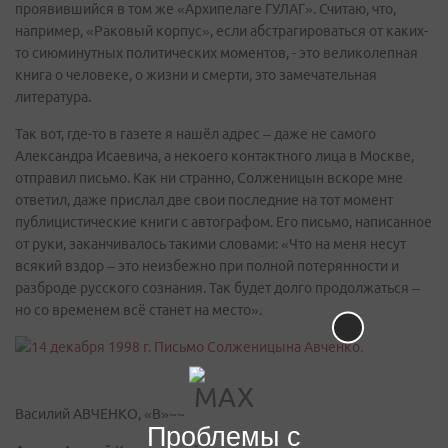
проявившийся в том же «Архипелаге ГУЛАГ». Считаю, что,
например, «Раковый корпус», если абстрагироваться от каких-
то сиюминутных политических моментов, - это великолепная
книга о человеке, о жизни и смерти, это замечательная
литература.
Так вот, где-то в газете я нашёл адрес – даже не самого
Александра Исаевича, а некоего контактного лица в Москве,
отправил письмо. Как ни странно, Солженицын вскоре мне
ответил, даже прислал две свои последние на тот момент
публицистические книги с автографом. Его письмо, написанное
от руки, заканчивалось такими словами: «Что на меня несут
всякий вздор – это неизбежно при полной потерянности и
разброде русского сознания. Так будет долго продолжаться –
но со временем всё станет на место».
Василий АВЧЕНКО, «В»~~
Проблемы с