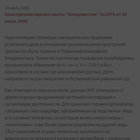
24 июль 2008
Электронная версия газеты "Владивосток" №2374 от 24
июль 2008
Наркополиция Приморья завершила расследование
уголовного дела в отношении организованной преступной
группы по сбыту героина в Первомайском районе
Владивостока. Троим её участникам, гражданам Азербайджана,
предъявлено обвинение по п. «а» ч. 3 ст. 228.1 (сбыт
наркотиков в составе организованной группы). Дело
направлено на рассмотрение в Первомайский районный суд.
Как отмечают в наркоконтроле, данная ОПГ отличалась от
других хорошо продуманной системой конспирации и
организации деятельности. Для хранения героина организатор
специально снял квартиру, оформленную на подставное лицо,
все сотовые телефоны, по которым велись переговоры с
«клиентами», тоже были зарегистрированы на другие лица.
Сбыт наркотиков осуществлялся из купленного по
доверенности легкового японского автомобиля с полностью