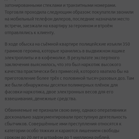
затонированными стеклами и транзитными номерами.
Торговля проходила следующим образом: покупатели звонили
на мобильный телефон дилеров, последние назначали место
встречи, заезжали на квартиру за героином и втроём
отправлялись к клиенту.
В ходе обыска на съёмной квартире полицейские изъяли 350
граммов героина, которые хранились в выдвижном ящике
электроплиты и в кофемолке. В результате экспертного
заключения выяснилось, что это был наркотик высокого
качества практически без примесей, которого хватило бы на
приготовление более трёх с половиной тысяч разовых доз. Там
же были обнаружены десятки полимерных плёнок для
фасовки наркотика, двое электронных весов для его
взвешивания, денежные средства.
Обвиняемые не признали свою вину, однако оперативники
досконально задокументировали преступную деятельность
сбытчиков. Совершённые ими преступления относятся к
категории особо тяжких и караются лишением свободы
сроком до 20 лет и штрафом до 1 миллиона рублей.