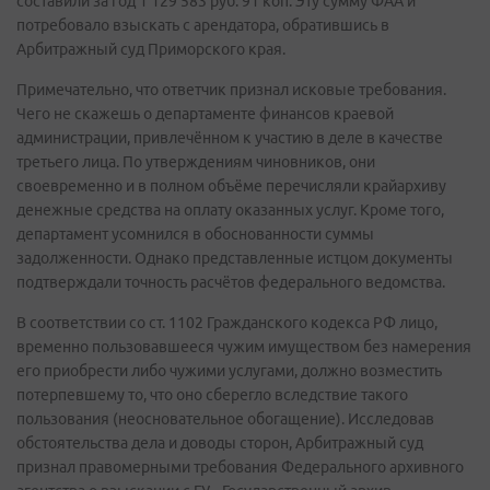
составили за год 1 129 583 руб. 91 коп. Эту сумму ФАА и
потребовало взыскать с арендатора, обратившись в
Арбитражный суд Приморского края.
Примечательно, что ответчик признал исковые требования.
Чего не скажешь о департаменте финансов краевой
администрации, привлечённом к участию в деле в качестве
третьего лица. По утверждениям чиновников, они
своевременно и в полном объёме перечисляли крайархиву
денежные средства на оплату оказанных услуг. Кроме того,
департамент усомнился в обоснованности суммы
задолженности. Однако представленные истцом документы
подтверждали точность расчётов федерального ведомства.
В соответствии со ст. 1102 Гражданского кодекса РФ лицо,
временно пользовавшееся чужим имуществом без намерения
его приобрести либо чужими услугами, должно возместить
потерпевшему то, что оно сберегло вследствие такого
пользования (неосновательное обогащение). Исследовав
обстоятельства дела и доводы сторон, Арбитражный суд
признал правомерными требования Федерального архивного