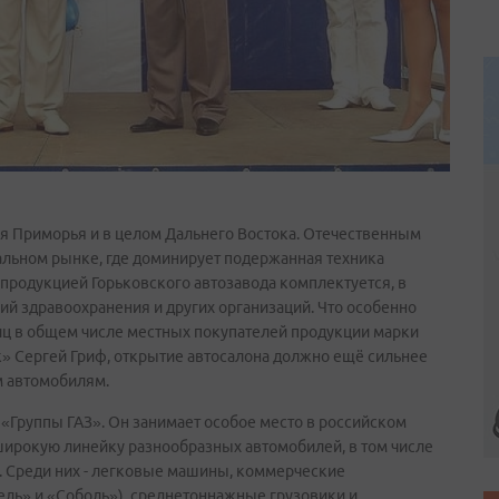
ля Приморья и в целом Дальнего Востока. Отечественным
альном рынке, где доминирует подержанная техника
 продукцией Горьковского автозавода комплектуется, в
ий здравоохранения и других организаций. Что особенно
лиц в общем числе местных покупателей продукции марки
ок» Сергей Гриф, открытие автосалона должно ещё сильнее
м автомобилям.
«Группы ГАЗ». Он занимает особое место в российском
широкую линейку разнообразных автомобилей, в том числе
р. Среди них - легковые машины, коммерческие
ель» и «Соболь»), среднетоннажные грузовики и