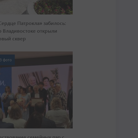
Сердце Патрокла» забилось:
о Владивостоке открыли
овый сквер
3 фото
ествование семейных пар с