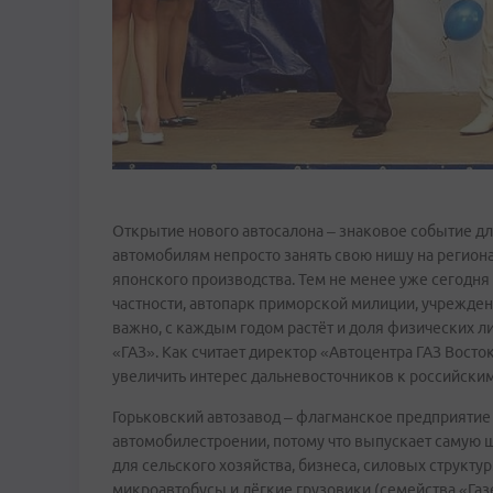
Открытие нового автосалона – знаковое событие д
автомобилям непросто занять свою нишу на регион
японского производства. Тем не менее уже сегодня
частности, автопарк приморской милиции, учрежден
важно, с каждым годом растёт и доля физических 
«ГАЗ». Как считает директор «Автоцентра ГАЗ Вост
увеличить интерес дальневосточников к российски
Горьковский автозавод – флагманское предприятие 
автомобилестроении, потому что выпускает самую 
для сельского хозяйства, бизнеса, силовых структу
микроавтобусы и лёгкие грузовики (семейства «Газ