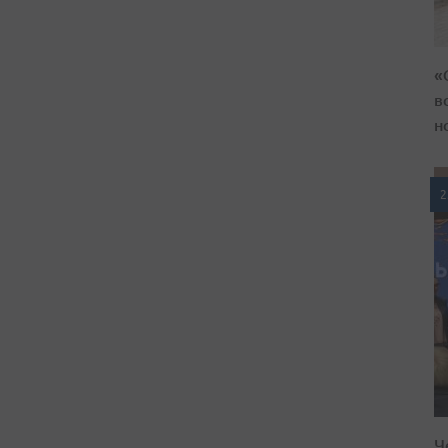
«
в
н
2
Ч