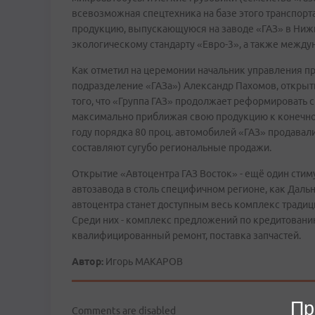
всевозможная спецтехника на базе этого транспорта
продукцию, выпускающуюся на заводе «ГАЗ» в Нижн
экологическому стандарту «Евро-3», а также меж
Как отметил на церемонии начальник управления п
подразделение «ГАЗа») Александр Пахомов, открыти
того, что «Группа ГАЗ» продолжает реформировать 
максимально приближая свою продукцию к конечном
году порядка 80 проц. автомобилей «ГАЗ» продавали
составляют сугубо региональные продажи.
Открытие «Автоцентра ГАЗ Восток» - ещё один стим
автозавода в столь специфичном регионе, как Дальн
автоцентра станет доступным весь комплекс традиц
Среди них - комплекс предложений по кредитованию
квалифицированный ремонт, поставка запчастей.
Автор:
Игорь МАКАРОВ
Пр
Comments are disabled