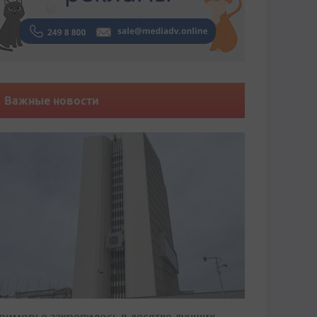
Важные новости
риморье закрепилось в десятке лучших