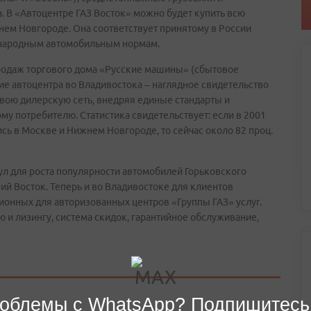
. В «Автоцентре ГАЗ Восток» можно будет купить всю
ем Новгороде. Она соответствует принятому в России
дународным автомобильным нормам.
родаж торгового дома «Русские машины» (сбытовое
е автоцентра во Владивостока – наглядное свидетельство
свою дилерскую сеть, внедряя единые стандарты и
у потребителю. Статистика свидетельствует: если в 2001
сь в Москве и Нижнем Новгороде, то сейчас около 82 проц.
ул для роста популярности автомобилей Горьковского
ий Восток. Теперь и во Владивостоке для клиентов
ионных для авторизованных центров «Группы ГАЗ» услуг.
 и лизингу, система скидок, гарантийное обслуживание,
облемы с WhatsApp? Подпишитесь