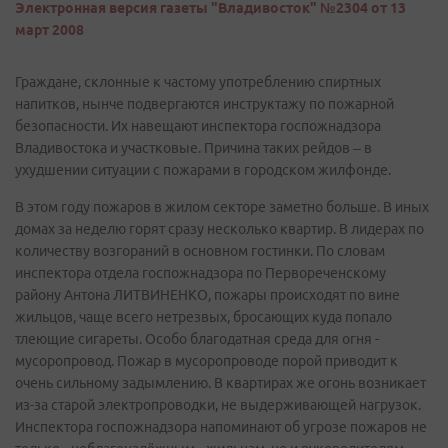
Электронная версия газеты "Владивосток" №2304 от 13
март 2008
Граждане, склонные к частому употреблению спиртных
напитков, нынче подвергаются инструктажу по пожарной
безопасности. Их навещают инспектора госпожнадзора
Владивостока и участковые. Причина таких рейдов – в
ухудшении ситуации с пожарами в городском жилфонде.
В этом году пожаров в жилом секторе заметно больше. В иных
домах за неделю горят сразу несколько квартир. В лидерах по
количеству возгораний в основном гостинки. По словам
инспектора отдела госпожнадзора по Первореченскому
району Антона ЛИТВИНЕНКО, пожары происходят по вине
жильцов, чаще всего нетрезвых, бросающих куда попало
тлеющие сигареты. Особо благодатная среда для огня -
мусоропровод. Пожар в мусоропроводе порой приводит к
очень сильному задымлению. В квартирах же огонь возникает
из-за старой электропроводки, не выдерживающей нагрузок.
Инспектора госпожнадзора напоминают об угрозе пожаров не