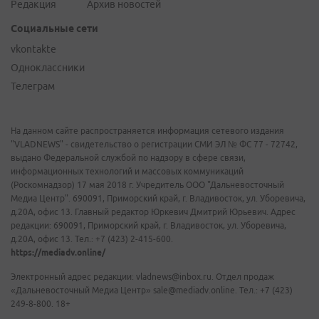
Редакция
Архив новостей
Социальные сети
vkontakte
Одноклассники
Телеграм
На данном сайте распространяется информация сетевого издания
"VLADNEWS" - свидетельство о регистрации СМИ ЭЛ № ФС 77 - 72742,
выдано Федеральной службой по надзору в сфере связи,
информационных технологий и массовых коммуникаций
(Роскомнадзор) 17 мая 2018 г. Учредитель ООО "Дальневосточный
Медиа Центр". 690091, Приморский край, г. Владивосток, ул. Уборевича,
д.20А, офис 13. Главный редактор Юркевич Дмитрий Юрьевич. Адрес
редакции: 690091, Приморский край, г. Владивосток, ул. Уборевича,
д.20А, офис 13. Тел.: +7 (423) 2-415-600.
https://mediadv.online/
Электронный адрес редакции: vladnews@inbox.ru. Отдел продаж
«Дальневосточный Медиа Центр» sale@mediadv.online. Тел.: +7 (423)
249-8-800. 18+