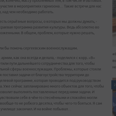
и, конечно, массу проблемных тем, в том числе и бытовых.
участия в мероприятиях гарнизона… Такие встречи для нас
, над чем необходимо работать.
есть серьёзные вопросы, о которых мы должны думать, -
краевая программа развития культуры. Ведь абсолютно во
ухоженными. В общем, проблем, которые нужно решать,
гли бы помочь сергеевским военнослужащим.
«
 армии, как она всегда и делала, - поделился с корр. «В»
в
или пути дальнейшего сотрудничества для того, чтобы
н
льной сферы военнослужащих. Проблемы, которые стояли
 поставил задачи от благоустройства территории до
целевой программе, которая проводится под руководством
2
 Уже сейчас запланировано много объектов для того, чтобы
озволит выполнять поставленные перед ними задачи. И
увствовали себя в чём-то стеснёнными и спокойно могли
 вообще-то не робкого десятка, чтобы чего-то бояться. Я сам
ое училище закончил. И на войне побывал…