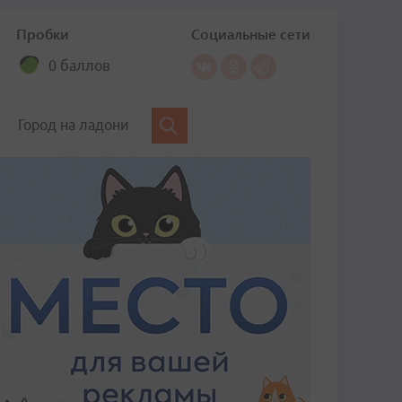
Пробки
Социальные сети
0 баллов
Город на ладони