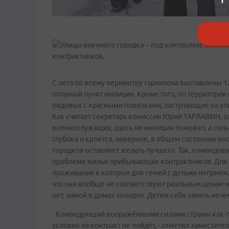
С лета по всему периметру гарнизона выставлены 
опорный пункт милиции. Кроме того, по территории 
рядовых с красными повязками, заступающие на ули
Как считает секретарь комиссии Юрий ТАРЛАВИН, 
военнослужащих, здесь не милиция поможет, а силь
глубока и кроется, наверное, в общем состоянии в
городков оставляет желать лучшего. Так, командова
проблема жилья прибывающих контрактников. Для н
проживания в которых для семей с детьми неприем
что они вообще не соответствуют реальным ценам на
нет, зимой в домах холодно. Детям себя занять нече
- Командующий вооружёнными силами страны как-то
условия на контракт не пойдёт, - отметил заместит