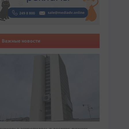
Важные новости
риморье закрепилось в десятке лучших