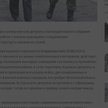
и
17
ую основу изучали депутаты Законодательного собрания
 работе с военнослужащими, сотрудниками
труктур и членами их семей.
икера краевого парламента Владимира МАСЛОВСКОГО,
кто уволился из армии, семей военных и ветеранов, действует
да. Нынешнее выездное совещание состоялось в пулемётно-
Пограничном районе, в селе Сергеевка. Краевые депутаты в
я в гарнизонах всех родов войск, дислоцированных в
 жителей военных городков, что требует безотлагательных
нициатив. В Сергеевке депутаты встретились с офицерами,
 вопрос: готов ли гарнизон к приёму семей контрактников,
ду офицерами и местными «криминальными авторитетами».
ржат в страхе весь гарнизон постоянно, собирая дань с