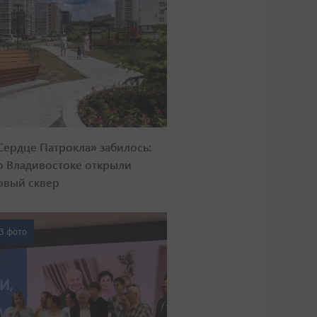
Сердце Патрокла» забилось:
о Владивостоке открыли
овый сквер
3 фото