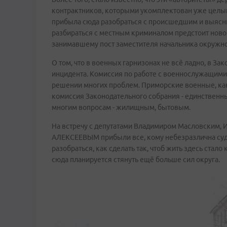
контрактников, которыми укомплектован уже целы
прибыла сюда разобраться с происшедшим и выяснит
разбираться с местным криминалом предстоит нов
занимавшему пост заместителя начальника окружног
О том, что в военных гарнизонах не всё ладно, в З
инцидента. Комиссия по работе с военнослужащими 
решении многих проблем. Приморские военные, как
комиссия Законодательного собрания - единственн
многим вопросам - жилищным, бытовым.
На встречу с депутатами Владимиром Масловским
АЛЕКСЕЕВЫМ прибыли все, кому небезразлична судь
разобраться, как сделать так, чтоб жить здесь стал
сюда планируется стянуть ещё больше сил округа.