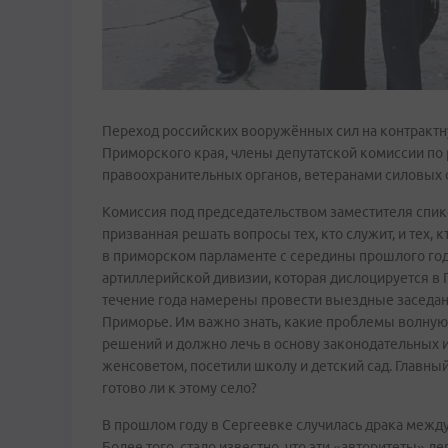
Переход российских вооружённых сил на контрактн
Приморского края, члены депутатской комиссии по
правоохранительных органов, ветеранами силовых с
Комиссия под председательством заместителя сп
призванная решать вопросы тех, кто служит, и тех, 
в приморском парламенте с середины прошлого го
артиллерийской дивизии, которая дислоцируется в 
течение года намерены провести выездные заседани
Приморье. Им важно знать, какие проблемы волнуют
решений и должно лечь в основу законодательных и
женсоветом, посетили школу и детский сад. Главный
готово ли к этому село?
В прошлом году в Сергеевке случилась драка меж
Более того, стало известно, что эти «авторитеты» де