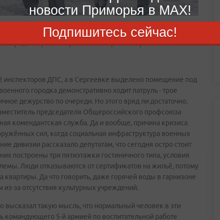
новости Приморья в MAX!
Подпишитесь сейчас!
12 инспекторов ДПС, а в Сергеевке выделено помещение под
военного городка демонстративно ходит патруль - трое
чное дежурство по очереди. Но этого вряд ли достаточно.
заместитель председателя Общероссийского профсоюза
ная комендантская служба. Да и вообще, причина кризиса
ооружённых сил, когда социальная инфраструктура военных
ние дивизии рассказало депутатам, что сегодня остро стоит
их построены три пятиэтажки гостиничного типа, условия
лемы. Люди отказываются от сертификатов на жильё, потому
 квартиры. Да что говорить, даже горячей воды в гарнизоне
м из-за отсутствия культурных учреждений.
 высказал такую мысль, что нормальный человек в эти
ель командующего 5-й армией по воспитательной работе