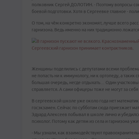
полковник Сергей ДОЛОТИН. - Поэтому вопросы со
боевой подготовки. Хотя в Сергеевке главное - поли
О том, на чём конкретно экономят, лучше всего ра
гарнизона. Ведь именно на них традиционно ложатс
Женщины поделились с депутатами всеми проблемами
не попасть ни к иммунологу, ни к ортопеду, а таких 
большая очередь, негде отдыхать… Один участковый 
справляется. А сами офицеры тоже не могут за себя п
В сергеевской школе уже около года нет математика
госэкзамен. Сейчас по субботам сюда приезжает мат
Эдуард Алексеев побывал в школе лично и убедился
психолог. Потому как детям из села и гарнизона ужи
- Мы узнали, как взаимодействуют правоохранитель