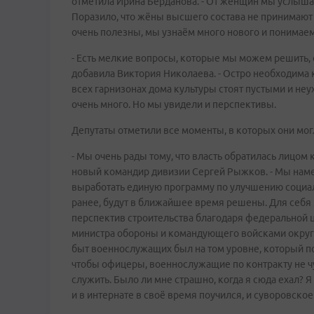
отметила Ирина Берданова. - От женщин мы услышал
Поразило, что жёны высшего состава не принимают 
очень полезны, мы узнаём много нового и понимаем
- Есть мелкие вопросы, которые мы можем решить, 
добавила Виктория Николаева. - Остро необходима 
всех гарнизонах дома культуры стоят пустыми и не
очень много. Но мы увидели и перспективы.
Депутаты отметили все моменты, в которых они мо
- Мы очень рады тому, что власть обратилась лицом к
новый командир дивизии Сергей Рыжков. - Мы намет
выработать единую программу по улучшению социа
ранее, будут в ближайшее время решены. Для себя я
перспектив строительства благодаря федеральной 
министра обороны и командующего войсками округа.
быт военнослужащих был на том уровне, который п
чтобы офицеры, военнослужащие по контракту не ч
служить. Было ли мне страшно, когда я сюда ехал? Я
и в интернате в своё время поучился, и суворовск