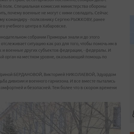
й полк. Специальная комиссия министерства обороны
ь, почему военные не могут с ними совладать. Сейчас
ому командиру - полковнику Сергею РЫЖКОВУ, ранее
о учебного центра в Хабаровске.
аконодательном собрании Приморья знали и до этого
отслеживает ситуацию как раз для того, чтобы помочь им в
 и военные других субъектов федерации, - федералы. И
ый орган на местном уровне, оказывающий помощь по
, Ириной БЕРДАНОВОЙ, Викторией НИКОЛАЕВОЙ, Эдуардом
ба дивизии и военного гарнизона. И все вместе пытались
о комфортней и безопасней. Тем более что в скором времени