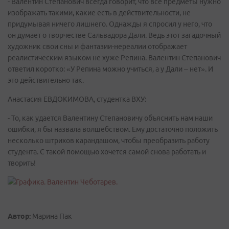
- Валентин Степанович всегда говорит, что все предметы нужно
изображать такими, какие есть в действительности, не
придумывая ничего лишнего. Однажды я спросил у него, что
он думает о творчестве Сальвадора Дали. Ведь этот загадочный
художник свои сны и фантазии-нереалии отображает
реалистическим языком не хуже Репина. Валентин Степанович
ответил коротко: «У Репина можно учиться, а у Дали – нет». И
это действительно так.
Анастасия ЕВДОКИМОВА, студентка ВХУ:
- То, как удается Валентину Степановичу объяснить нам наши
ошибки, я бы назвала волшебством. Ему достаточно положить
несколько штрихов карандашом, чтобы преобразить работу
студента. С такой помощью хочется самой снова работать и
творить!
Автор:
Марина Пак