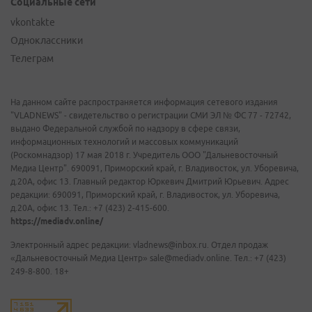
Социальные сети
vkontakte
Одноклассники
Телеграм
На данном сайте распространяется информация сетевого издания
"VLADNEWS" - свидетельство о регистрации СМИ ЭЛ № ФС 77 - 72742,
выдано Федеральной службой по надзору в сфере связи,
информационных технологий и массовых коммуникаций
(Роскомнадзор) 17 мая 2018 г. Учредитель ООО "Дальневосточный
Медиа Центр". 690091, Приморский край, г. Владивосток, ул. Уборевича,
д.20А, офис 13. Главный редактор Юркевич Дмитрий Юрьевич. Адрес
редакции: 690091, Приморский край, г. Владивосток, ул. Уборевича,
д.20А, офис 13. Тел.: +7 (423) 2-415-600.
https://mediadv.online/
Электронный адрес редакции: vladnews@inbox.ru. Отдел продаж
«Дальневосточный Медиа Центр» sale@mediadv.online. Тел.: +7 (423)
249-8-800. 18+