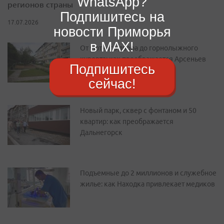
WhatsApp?
регионов страны
Подпишитесь на
17.07.2026
новости Приморья
в MAX!
От уютного двора до горнолыжного
курорта: как преображается Арсеньев
Подпишитесь
сейчас!
Новый парк, сквер с фонтаном и 50
квартир: как преображается
Дальнегорск
Подъемные до 2 миллионов и служебное
жилье: как Находка привлекает медиков