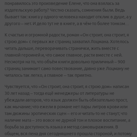
понравилось это произведение Елене, что она взялась за
издательскую работу? Честно сказать, сомнения были. Ведь
бывает так: книга у одного человека находит отклик в душе, а у
другого – нет. И дело тут не в книге, а в чём-то более тонком…
К счастью и огромной радости, роман «Он строит, она строит, я
строю дом» с первых же страниц захватил Лоцмана. Хотелось
читать дальше, переворачивать странички, жить вместе с
главной героиней и, что самое главное, расти вместе с ней.
Несмотря на то, что объём книги довольно приличный – 900
страниц занимает само повествование, давно уже Лоцману не
читалось так легко, а главное – так приятно.
Чувствуется, что «Он строит, она строит, я строю дом» написан
30 лет назад – тогда ещё менеджеры от литературы не
убеждали авторов, что язык должен быть обязательно прост,
как мычание; что ежели в романе нет пары литров крови или
там дюжины эротических сцен – его и читать-то не станут; что
наличие мата – это вовсе не дурной тон и плохое воспитание, а
борьба за доступность языка и метод самовыражения. В
общем, вся пена дня сегодняшнего прошла стороной, и потому