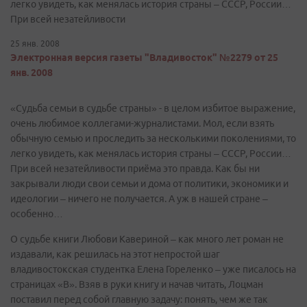
легко увидеть, как менялась история страны – СССР, России…
При всей незатейливости
25 янв. 2008
Электронная версия газеты "Владивосток" №2279 от 25
янв. 2008
«Судьба семьи в судьбе страны» - в целом избитое выражение,
очень любимое коллегами-журналистами. Мол, если взять
обычную семью и проследить за несколькими поколениями, то
легко увидеть, как менялась история страны – СССР, России…
При всей незатейливости приёма это правда. Как бы ни
закрывали люди свои семьи и дома от политики, экономики и
идеологии – ничего не получается. А уж в нашей стране –
особенно…
О судьбе книги Любови Кавериной – как много лет роман не
издавали, как решилась на этот непростой шаг
владивостокская студентка Елена Гореленко – уже писалось на
страницах «В». Взяв в руки книгу и начав читать, Лоцман
поставил перед собой главную задачу: понять, чем же так