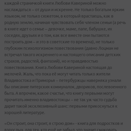
каждой страничкой книги Любови Кавериной можно
наслаждаться – от души и искренне. Не только богатым ярким
языком, не только сюжетом, в который врастаешь, как в
родную землю, начиная чувствовать себя членом семьи (а речь
в книге идет о семье – девочке, маме, папе, бабушке, их
соседях, друзьях и о том, как все вместе они пытаются
построить дом – и это в советские-то времена), не только
глубоким психологизмом повествования (давно Лоцман не
встречал такого искреннего и настоящего описания детских
страхов, радостей, фантазий), но и правдивостью
повествования. Книга Любови Кавериной настоящая до
мелочей. Жаль, что пока её могут читать только жители
Владивостока и Приморья – петербуржцы наверняка узнали
бы описание питерских коммуналок, двориков, послевоенного
быта. А впрочем, какое счастье, что книгу первыми могут
прочитать именно владивостокцы – не так уж часто судьба
дарит такой эксклюзивный шанс: первыми прикоснуться к
хорошей литературе.
«Он строит, она строит, я строю дом» - книга для подростков и
взрослых, для тех, кто ещё не забыл, что значит смаковать