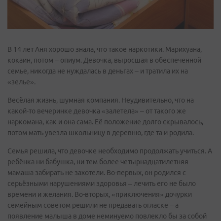
В 14 лет Аня хорошо знала, что такое наркотики. Марихуана,
кокаин, потом – опиум. Девочка, выросшая в обеспеченной
семье, никогда не нуждалась в деньгах – и тратила их на
«зелье».
Весёлая жизнь, шумная компания. Неудивительно, что на
какой-то вечеринке девочка «залетела» – от такого же
наркомана, как и она сама. Её положение долго скрывалось,
потом мать увезла школьницу в деревню, где та и родила.
Семья решила, что девочке необходимо продолжать учиться. А
ребёнка ни бабушка, ни тем более четырнадцатилетняя
мамаша забирать не захотели. Во-первых, он родился с
серьёзными нарушениями здоровья – лечить его не было
времени и желания. Во-вторых, «приключения» дочурки
семейным советом решили не предавать огласке – а
появление малыша в доме неминуемо повлекло бы за собой