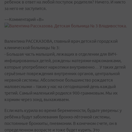
ребенок в ответ на любой поступок родителя? Ничего. И никто
за него не заступится.
~~Комментарий «В»
Валентина РАССКАЗОВА, главный врач детской городской
клинической больницы № 3:
- Большая часть малышей, лежащих в отделении для ВИЧ-
инфицированных детей, рождены матерями-наркоманками,
которые употребляют наркотики внутривенно… У таких детей
серьёзные повреждения внутренних органов, центральной
нервной системы. Абсолютное большинство рождается
маловесными – таких у нас на сегодняшний день каждый
третий. Самый маленький родился 900-граммовым. Мы их
кормим через зонд, выхаживаем.
Если мать курила во время беременности, будьте уверены: у
ребёнка будут заболевания бронхо-лёгочной системы,
постоянные бронхиты, пневмонии. В конечном счете, он в
определенном возрасте и тоже будет курить. Это