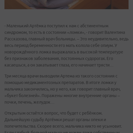
- Маленький Артёмка поступил к нам с абстинентным
синдромом, то есть в состоянии «ломки», - говорит Валентина
Рассказова, главный врач больницы. – Это неудивительно, ведь
весь период беременности его мать колола себе опиум. У
новорождённого ломка выражалась в высокой температуре
без признаков заболевания, постоянных судорогах. Его
касаешься, а он закатывает глаза, его начинает трясти…
Три месяца врачи выводили Артема из такого состояния с
помощью медикаментозных препаратов. В итоге ломки у
мальчика закончились, но у него, как говорит главный врач,
«букет болезней». Поражены многие внутренние органы –
почки, печень, желудок…
Открытым остаётся вопрос, что будет с ребёнком.
Дальнейшую судьбу Артёмки решат органы опеки и
попечительства. Скорее всего, мальчика никто не усыновит.
Если слабый, больной малыш не нужен даже собственным