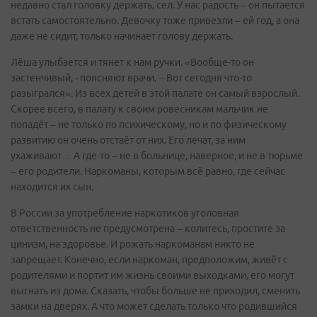
недавно стал головку держать, сел. У нас радость – он пытается
встать самостоятельно. Девочку тоже привезли – ей год, а она
даже не сидит, только начинает голову держать.
Лёша улыбается и тянет к нам ручки. «Вообще-то он
застенчивый, - поясняют врачи. – Вот сегодня что-то
разыгрался». Из всех детей в этой палате он самый взрослый.
Скорее всего, в палату к своим ровесникам мальчик не
попадёт – не только по психическому, но и по физическому
развитию он очень отстаёт от них. Его лечат, за ним
ухаживают… А где-то – не в больнице, наверное, и не в тюрьме
– его родители. Наркоманы, которым всё равно, где сейчас
находится их сын.
В России за употребление наркотиков уголовная
ответственность не предусмотрена – колитесь, простите за
цинизм, на здоровье. И рожать наркоманам никто не
запрещает. Конечно, если наркоман, предположим, живёт с
родителями и портит им жизнь своими выходками, его могут
выгнать из дома. Сказать, чтобы больше не приходил, сменить
замки на дверях. А что может сделать только что родившийся