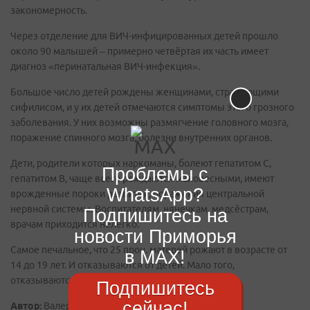
закономерность.
Через отделение для ВИЧ-инфицированных детей прошло
около 90 малышей – примерно четвёртая их часть имеет
диагноз «перинатальная ВИЧ-инфекция».
Большое число детей рождены женщинами, страдающими
сифилисом, и у их детей отмечаются симптомы этого грозного
заболевания. У них возможны размягчение головного мозга,
поражение спинного мозга, болезни внутренних органов.
Дети, родители которых наркоманы, болеют гепатитом C,
Проблемы с
гепатитом B, чаще всего рождаются маловесными, имеют
WhatsApp?
врожденные пороки развития, поражения центральной
нервной системы. Воспитателям, нянечкам, медсёстрам,
Подпишитесь на
врачам приходится нелегко.
новости Приморья
Самое печальное, что 25 проц. матерей рожают в возрасте от
в MAX!
14 до 19 лет. И отказываются от детей. Мало того,
отказываются от родных внуков и бабушки.~~
Подпишитесь
сейчас!
Автор:
Валерия Федоренко Павловна