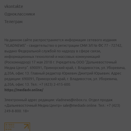
vkontakte
Одноклассники
Телеграм
На данном сайте распространяется информация сетевого издания
"VLADNEWS" - свидетельство о регистрации СМИ ЭЛ № ФС 77 - 72742,
выдано Федеральной службой по надзору в сфере связи,
информационных технологий и массовых коммуникаций
(Роскомнадзор) 17 мая 2018 г. Учредитель ООО "Дальневосточный
Медиа Центр". 690091, Приморский край, г. Владивосток, ул. Уборевича,
д.20А, офис 13. Главный редактор Юркевич Дмитрий Юрьевич. Адрес
редакции: 690091, Приморский край, г. Владивосток, ул. Уборевича,
д.20А, офис 13. Тел.: +7 (423) 2-415-600.
https://mediadv.online/
Электронный адрес редакции: vladnews@inbox.ru. Отдел продаж
«Дальневосточный Медиа Центр» sale@mediadv.online. Тел.: +7 (423)
249-8-800. 18+