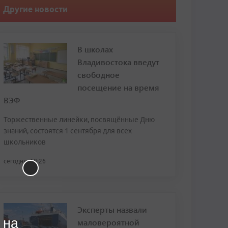
Другие новости
В школах
Владивостока введут
свободное
посещение на время
ВЭФ
Торжественные линейки, посвящённые Дню
знаний, состоятся 1 сентября для всех
школьников
сегодня, 18:26
Эксперты назвали
 на
маловероятной