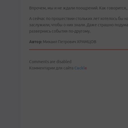
Впрочем, мы и не ждали поощрений. Как говорится, д
А сейчас по прошествии стольких лет хотелось бы н
заслужили, чтобы о них знали. Даже страшно подума
развернись события по-другому.
Автор:
Михаил Петрович ХРАМЦОВ
Comments are disabled
Комментарии для сайта
Cackl
e