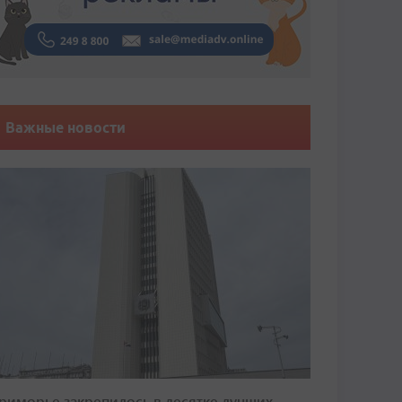
Важные новости
риморье закрепилось в десятке лучших