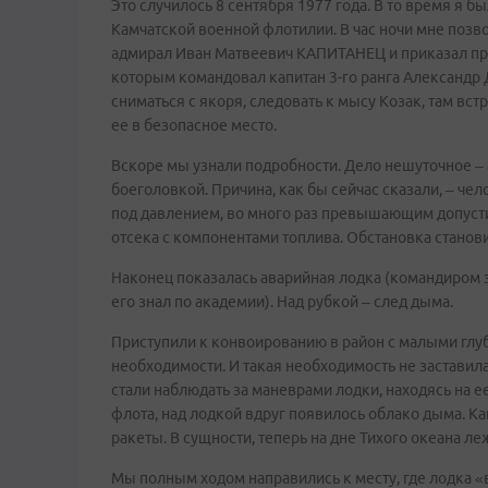
Это случилось 8 сентября 1977 года. В то время я
Камчатской военной флотилии. В час ночи мне поз
адмирал Иван Матвеевич КАПИТАНЕЦ и приказал при
которым командовал капитан 3-го ранга Александр
сниматься с якоря, следовать к мысу Козак, там вс
ее в безопасное место.
Вскоре мы узнали подробности. Дело нешуточное – а
боеголовкой. Причина, как бы сейчас сказали, – че
под давлением, во много раз превышающим допусти
отсека с компонентами топлива. Обстановка стано
Наконец показалась аварийная лодка (командиром з
его знал по академии). Над рубкой – след дыма.
Приступили к конвоированию в район с малыми глу
необходимости. И такая необходимость не заставила
стали наблюдать за маневрами лодки, находясь на е
флота, над лодкой вдруг появилось облако дыма. К
ракеты. В сущности, теперь на дне Тихого океана ле
Мы полным ходом направились к месту, где лодка «в