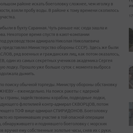
большом районе искать боеголовку сложнее, чем иголку в
и
ости, взяли пробу воды. В районе к тому времени скопилось
17
участка.
ибыли в бухту Саранная. Чуть раньше нас сюда зашла и
ва. Некоторое время спустя в кают-компании
 под руководством адмирала Николая Николаевича
ру представлял Министерство обороны СССР). Здесь же были
ОВ, ряд военных и гражданских лиц, как потом оказалось,
ЕВ, один из самых секретных учеников академика Сергея
ую лодку. Прошло уже больше суток с момента выброса
родолжала дымить.
к по поиску обычной торпеды. Министру обороны обстановку
ЖНЕВУ – еженедельно. На поиск ракеты с ядерной
ы страны, задействованы корабли, подводные лодки,
андующего флотилией контр-адмирал СКВОРЦОВ, потом
ндующего ТОФ вице-адмирал СПИРИДОНОВ. Боеголовку
никто из принимавших участие в той опасной операции
а, обнаружившего и поднявшего боеголовку с морских
в вручил ему собственные золотые часы, сняв их с руки.