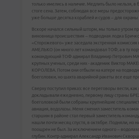
только имелись в наличие. Медлить было нельзя, в 
стоге сена. Затем, соблюдая все меры предосторожн
уже больше десятка кораблей и судов – для охраны 
Вскоре начался сильный шторм, мы только утром пр
виновница происшествия – подводная лодка Бричко
«Сторожевого» уже заседала экстренная комиссия
АМЕЛЬКО (он много лет командовал ТОФ, а в ту по
командующий ТОФ адмирал Владимир Петрович МАСЛ
крупных ученых, среди них - академик Виктор МАКЕ
КОРОЛЕВА. Потом они отбыли на катере на подводн
боеголовки, но шахта аварийной ракеты все еще п
Сверху поступил приказ: все переговоры вести, ка
докладывали ежедневно, первому лицу страны БРЕ
боеголовкой были собраны крупнейшие специалист
авиация, водолазы. Меня сменил заместитель ком
старшим в районе стал первый заместитель кома
нашли почти месяц спустя, в октябре. Подняли, но 
поощрен не был. За исключением одного – водолаз
глубин. Контр-адмирал Александр Иванович Скворцо