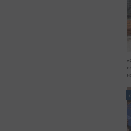
«
в
н
2