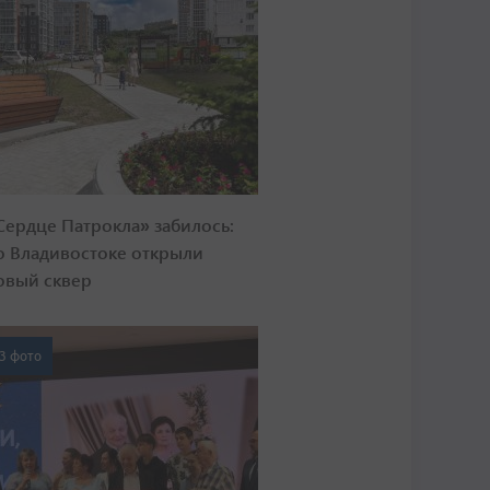
Сердце Патрокла» забилось:
о Владивостоке открыли
овый сквер
3 фото