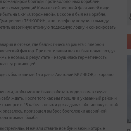
 был командиром бригады противолодочных кораблей
вонил командующий Камчатской военной флотилией вице-
быть на СКР «Сторожевой». Вскоре я был на корабле,
 Дмитриевич ПЕЧКОРИН, и по телефону получил команду
третить аварийную атомную подводную лодку и конвоировать
вария в отсеке, где баллистическая ракета с ядерной
ловеческий фактор. При вентиляции шахты был подан воздух
мые нормы. В результате – нарушилась герметичность
вилась угрожающей.
десь был капитан 1-го ранга Анатолий БРИЧКОВ, я хорошо
бинами, чтобы можно было работать водолазам в случае
 себя ждать. После того как мы пришли в указанный район и
е траверсе в 45 кабельтовых и докладывая обстановку в штаб
ак оказалось, произошел выброс боеголовки аварийной
жала атомная бомба.
ыстрелила». И начали ставить все буи и вехи, которые
П