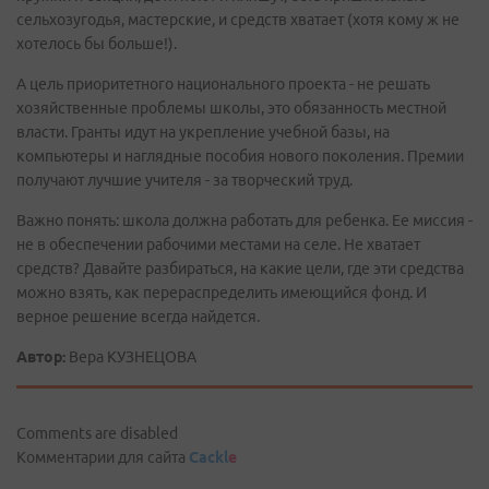
сельхозугодья, мастерские, и средств хватает (хотя кому ж не
хотелось бы больше!).
А цель приоритетного национального проекта - не решать
хозяйственные проблемы школы, это обязанность местной
власти. Гранты идут на укрепление учебной базы, на
компьютеры и наглядные пособия нового поколения. Премии
получают лучшие учителя - за творческий труд.
Важно понять: школа должна работать для ребенка. Ее миссия -
не в обеспечении рабочими местами на селе. Не хватает
средств? Давайте разбираться, на какие цели, где эти средства
можно взять, как перераспределить имеющийся фонд. И
верное решение всегда найдется.
Автор:
Вера КУЗНЕЦОВА
Comments are disabled
Комментарии для сайта
Cackl
e