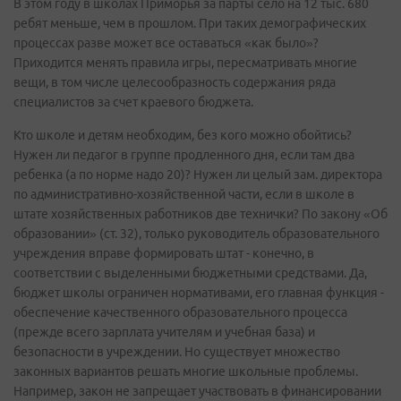
В этом году в школах Приморья за парты село на 12 тыс. 680
ребят меньше, чем в прошлом. При таких демографических
процессах разве может все оставаться «как было»?
Приходится менять правила игры, пересматривать многие
вещи, в том числе целесообразность содержания ряда
специалистов за счет краевого бюджета.
Кто школе и детям необходим, без кого можно обойтись?
Нужен ли педагог в группе продленного дня, если там два
ребенка (а по норме надо 20)? Нужен ли целый зам. директора
по административно-хозяйственной части, если в школе в
штате хозяйственных работников две технички? По закону «Об
образовании» (ст. 32), только руководитель образовательного
учреждения вправе формировать штат - конечно, в
соответствии с выделенными бюджетными средствами. Да,
бюджет школы ограничен нормативами, его главная функция -
обеспечение качественного образовательного процесса
(прежде всего зарплата учителям и учебная база) и
безопасности в учреждении. Но существует множество
законных вариантов решать многие школьные проблемы.
Например, закон не запрещает участвовать в финансировании