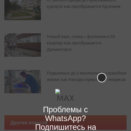
От уютного двора до горнолыжного
курорта: как преображается Арсеньев
Новый парк, сквер с фонтаном и 50
квартир: как преображается
Дальнегорск
Подъемные до 2 миллионов и служебное
жилье: как Находка привлекает медиков
Проблемы с
WhatsApp?
Другие новости
Подпишитесь на