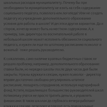
школьных расходов муниципалитету. Почему бы при
необходимости муниципалитету не взять на себя содержание
социального педагога, психолога или логопеда? Или не создать
педагогу из учреждения дополнительного образования
условия для работы в школе? И десятки других вариантов. Да и
сторож, кочегар может быть на местном содержании. А, к
примеру, зам. директора по воспитательной работе в
небольшой школе может исполнять обязанности социального
педагога, и нужен ли еще по штатному расписанию психолог и
вожатый - тоже решать руководителю.
К сожалению, само наличие краевых бюджетных ставок не
решало проблему, например, дополнительного образования:
ставки были, но нередко школы после двух часов дня были
закрыты. Нужны кружки и секции, нужен психолог - директор
вправе достаточно свободно регулировать штатное
расписание, поощрять сотрудников, используя надтарифный
фонд. Кстати, подавляющее большинство руководителей школ
потихоньку учатся не просто тратить деньги, а управлять
финансами. В таких школах до глубокого вечера работают
кружки и секции, дети поют и пляшут, есть пришкольные