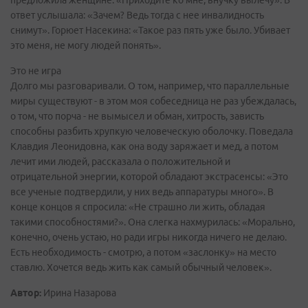
ответ услышала: «Зачем? Ведь тогда с нее инвалидность
снимут». Горюет Насекина: «Такое раз пять уже было. Убивает
это меня, не могу людей понять».
Это не игра
Долго мы разговаривали. О том, например, что параллельные
миры существуют - в этом моя собеседница не раз убеждалась,
о том, что порча - не вымысел и обман, хитрость, зависть
способны разбить хрупкую человеческую оболочку. Поведала
Клавдия Леонидовна, как она воду заряжает и мед, а потом
лечит ими людей, рассказала о положительной и
отрицательной энергии, которой обладают экстрасенсы: «Это
все ученые подтвердили, у них ведь аппаратуры много». В
конце концов я спросила: «Не страшно ли жить, обладая
такими способностями?». Она слегка нахмурилась: «Морально,
конечно, очень устаю, но ради игры никогда ничего не делаю.
Есть необходимость - смотрю, а потом «заслонку» на место
ставлю. Хочется ведь жить как самый обычный человек».
Автор:
Ирина Назарова