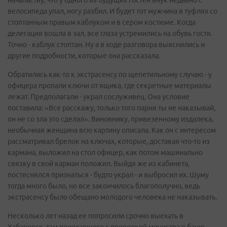
велосипеда упал, ногу разбил. И будет тот мужчина в туфлях со
стоптанным правым каблуком и в сером костюме. Когда
делегация вошла в зал, все глаза устремились на обувь гостя.
Точно - каблук стоптан. Ну а в ходе разговора выяснились и
другие подробности, которые она рассказала.
Обратились как-то к экстрасенсу по щепетильному случаю - у
офицера пропали ключи от ящика, где секретные материалы
лежат. Предполагали - украл сослуживец. Она условие
поставила: «Все расскажу, только того парня ты не наказывай,
он не со зла это сделал». Виновнику, привезенному издалека,
необычная женщина всю картину описала. Как он с интересом
рассматривал брелок на ключах, которые, доставая что-то из
кармана, выложил на стол офицер, как потом машинально
связку в свой карман положил. Выйдя же из кабинета,
постеснялся признаться - будто украл - и выбросил их. Шуму
тогда много было, но все закончилось благополучно, ведь
экстрасенсу было обещано молодого человека не наказывать.
Несколько лет назад ее попросили срочно выехать в
Хабаровск, там приехавшего с проверкой министра в баню