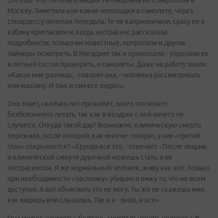
Москву. Заметила кое-какие неполадки в самолете, через
стюардессу пилотам передала. Те не капризничали, сразу ее в
кабину пригласили и, когда экстрасенс рассказала
подробности, только им известные, попросили и другие
лайнеры осмотреть. В Магадане так и произошло - упросили ее
и летный состав проверить, и самолеты. Даже на работу звали.
«Какая мне разница, - говорит она, - человека рассматривать
или машину. И там, и там все видно».
Она знает, сколько лет проживет, знает, что может
безбоязненно летать, так как в воздухе с ней ничего не
случится. Откуда такой дар? Возможно, клиническую смерть
пережила, после которой, как многие говорят, у них «третий
глаз» открывается? «Ерунда все это, - отвечает. - После аварии
и клинической смерти дурочкой можешь стать, а не
экстрасенсом. Я же нормальный человек, живу как все. Только
при необходимости «заслонку» убираю и вижу то, что не всем
доступно. А вот объяснить это не могу. Ты же не скажешь мне,
как видишь или слышишь. Так и я - знаю, и все».
Она может «увидеть» болезнь, может вылечить человека. В