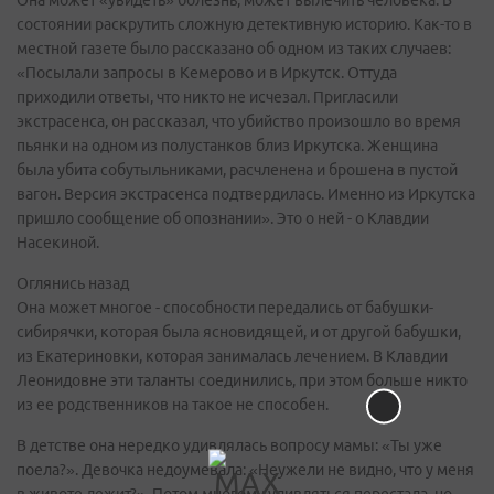
состоянии раскрутить сложную детективную историю. Как-то в
местной газете было рассказано об одном из таких случаев:
«Посылали запросы в Кемерово и в Иркутск. Оттуда
приходили ответы, что никто не исчезал. Пригласили
экстрасенса, он рассказал, что убийство произошло во время
пьянки на одном из полустанков близ Иркутска. Женщина
была убита собутыльниками, расчленена и брошена в пустой
вагон. Версия экстрасенса подтвердилась. Именно из Иркутска
пришло сообщение об опознании». Это о ней - о Клавдии
Насекиной.
Оглянись назад
Она может многое - способности передались от бабушки-
сибирячки, которая была ясновидящей, и от другой бабушки,
из Екатериновки, которая занималась лечением. В Клавдии
Леонидовне эти таланты соединились, при этом больше никто
из ее родственников на такое не способен.
В детстве она нередко удивлялась вопросу мамы: «Ты уже
поела?». Девочка недоумевала: «Неужели не видно, что у меня
в животе лежит?». Потом многому удивляться перестала, но