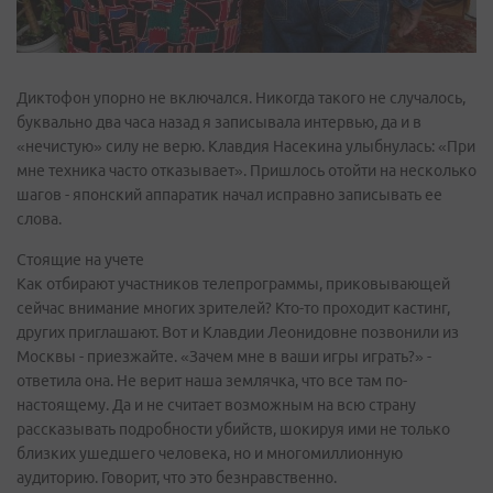
Диктофон упорно не включался. Никогда такого не случалось,
буквально два часа назад я записывала интервью, да и в
«нечистую» силу не верю. Клавдия Насекина улыбнулась: «При
мне техника часто отказывает». Пришлось отойти на несколько
шагов - японский аппаратик начал исправно записывать ее
слова.
Стоящие на учете
Как отбирают участников телепрограммы, приковывающей
сейчас внимание многих зрителей? Кто-то проходит кастинг,
других приглашают. Вот и Клавдии Леонидовне позвонили из
Москвы - приезжайте. «Зачем мне в ваши игры играть?» -
ответила она. Не верит наша землячка, что все там по-
настоящему. Да и не считает возможным на всю страну
рассказывать подробности убийств, шокируя ими не только
близких ушедшего человека, но и многомиллионную
аудиторию. Говорит, что это безнравственно.