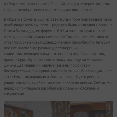
в сбор семян. Расстроился бывший офицер невероятно, ведь
годы на «изобретение» положил, даже дом продал.
В общем, в Сочи из 500 человек только трое подтвердили свои
необычные возможности. Среди них была и Клавдия Насекина.
Потом были и другие форумы. В 92-м она стала участником
международной школы-семинара в Томске, там тоже многих
отсеяли. А она вновь подтвердила свои способности. Теперь у
нее есть несколько разных удостоверений,
свидетельствующих о том, что она оператор-биоэнергетик,
прошла курс обучения контактному массажу по методике
Джуны Давиташвили, сдала экзамены по основам
биоэнергетики, принципам саморегуляции и биолокации… Без
таких бумаг официально работать нельзя. Ну и в реестр
удивительных людей ее тоже без них бы не внесли. Сейчас же
нередко приглашают разобраться с самыми сложными
ситуациями.