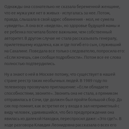
Однажды она сознательно не сказала беременной женщине,
что ее мужа уже нет в живых - испугалась за нее. Потом,
правда, слышала в свой адрес обвинения - мол, не сумела
«увидеть». А она все «видела», но здоровье будущей мамы и
ее ребенка посчитала более важными, чем собственный
авторитет. В другом случае не стала рассказывать генералу,
прилетевшему издалека, как и где погиб его сын, служивший
на Сахалине. Поведала все только следователю, попросила его:
«Если хочешь, сам сообщи подробности». Потом все ее слова
полностью подтвердились.
Ну а знают о ней в Москве потому, что существует в нашей
стране реестр таких необычных людей. В 1989 году по
телевизору прозвучало приглашение: «Если обладаете
способностями, звоните». Звонить она не стала, а прямиком
отправилась в Сочи, где должен был пройти большой сбор. До
сих пор помнит, как встретил ее у входа в зал неприметный с
виду человек, удивившийся, что без предупреждения она
явилась из далекой Находки, переспросил даже: «Это где?». В
ходе разговора Клавдия Леонидовна рассказала о всех его