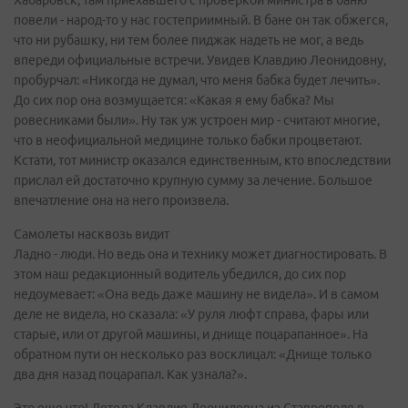
повели - народ-то у нас гостеприимный. В бане он так обжегся,
что ни рубашку, ни тем более пиджак надеть не мог, а ведь
впереди официальные встречи. Увидев Клавдию Леонидовну,
пробурчал: «Никогда не думал, что меня бабка будет лечить».
До сих пор она возмущается: «Какая я ему бабка? Мы
ровесниками были». Ну так уж устроен мир - считают многие,
что в неофициальной медицине только бабки процветают.
Кстати, тот министр оказался единственным, кто впоследствии
прислал ей достаточно крупную сумму за лечение. Большое
впечатление она на него произвела.
Самолеты насквозь видит
Ладно - люди. Но ведь она и технику может диагностировать. В
этом наш редакционный водитель убедился, до сих пор
недоумевает: «Она ведь даже машину не видела». И в самом
деле не видела, но сказала: «У руля люфт справа, фары или
старые, или от другой машины, и днище поцарапанное». На
обратном пути он несколько раз восклицал: «Днище только
два дня назад поцарапал. Как узнала?».
Это еще что! Летела Клавдия Леонидовна из Ставрополя в