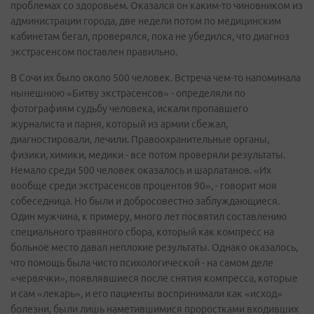
проблемах со здоровьем. Оказался он каким-то чиновником из
администрации города, две недели потом по медицинским
кабинетам бегал, проверялся, пока не убедился, что диагноз
экстрасенсом поставлен правильно.
В Сочи их было около 500 человек. Встреча чем-то напоминала
нынешнюю «Битву экстрасенсов» - определяли по
фотографиям судьбу человека, искали пропавшего
журналиста и парня, который из армии сбежал,
диагностировали, лечили. Правоохранительные органы,
физики, химики, медики - все потом проверяли результаты.
Немало среди 500 человек оказалось и шарлатанов. «Их
вообще среди экстрасенсов процентов 90», - говорит моя
собеседница. Но были и добросовестно заблуждающиеся.
Один мужчина, к примеру, много лет посвятил составлению
специального травяного сбора, который как компресс на
больное место давал неплохие результаты. Однако оказалось,
что помощь была чисто психологической - на самом деле
«червячки», появлявшиеся после снятия компресса, которые
и сам «лекарь», и его пациенты воспринимали как «исход»
болезни, были лишь наметившимися проростками входивших