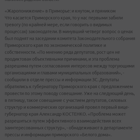
«Жаропонижение» в Приморье: и кнутом, и пряником
Что касается Приморского края, то у нас первыми забили
тревогу (по крайней мере, если говорить о видимых
процессах) законодатели. В минувший четверг вопрос о ценах
был поднят на заседании комитета Законодательного собрания
Приморского края по экономической политике и
собственности. «По мнению ряда депутатов, рост цен не
продиктован объективными причинами, и эта проблема
разрешима путем согласования интересов между торгующими
организациями и главами муниципальных образований», -
сообщили в отделе прессы и информации ЗС. Депутаты
обратились к губернатору Приморского края с предложением
провести по этому поводу совещание. Уже на следующий день,
в пятницу, такое совещание с участием депутатов, силовых
структур и коммерческих организаций провел первый вице-
губернатор края Александр КОСТЕНКО. «Проблема может
разрешиться путем эффективного взаимодействия всех
заинтересованных структур», - обнадеживают в департаменте
прессы и информации приморского «Белого дома».