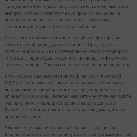
государства в 90-х годах к селу, что привело к зависимости от
импорта, который составляет до 70 проц. Так как цены на
продовольствие начинают повышаться за рубежом,
соответствующий рост отмечается и в России».
Кроме того, имеют место и чисто российские факторы: не
снижается инфляция, дорожает топливо. Председатель
Госдумы Борис ГРЫЗЛОВ озвучил также «теорию заговора»:
«Рост цен… происходил в один и тот же день. Это фактически
элементы сговора. Причем сговора компании перекупщиков».
В том же духе высказался министр финансов РФ Алексей
КУДРИН: проблемы на рынке возникли «из-за желания ряда
поставщиков поспекулировать на разнице европейских и
общероссийских цен». Федеральная антимонопольная служба
уже приступила к проверке версии сговора, а депутаты
Госдумы совместно с правительством начали думать, что бы
предпринять еще.
Похожие в целом оценки высказывались в эти дни и во
Владивостоке. «Есть подозрение, что это сговор коммерсантов,