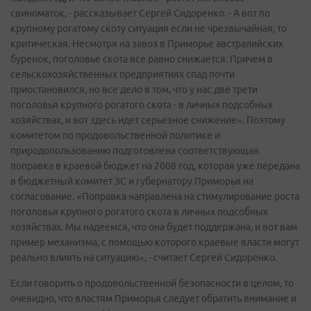
свиноматок, - рассказывает Сергей Сидоренко. - А вот по
крупному рогатому скоту ситуация если не чрезвычайная, то
критическая. Несмотря на завоз в Приморье австралийских
буренок, поголовье скота все равно снижается. Причем в
сельскохозяйственных предприятиях спад почти
приостановился, но все дело в том, что у нас две трети
поголовья крупного рогатого скота - в личных подсобных
хозяйствах, и вот здесь идет серьезное снижение». Поэтому
комитетом по продовольственной политике и
природопользованию подготовлена соответствующая
поправка в краевой бюджет на 2008 год, которая уже передана
в бюджетный комитет ЗС и губернатору Приморья на
согласование. «Поправка направлена на стимулирование роста
поголовья крупного рогатого скота в личных подсобных
хозяйствах. Мы надеемся, что она будет поддержана, и вот вам
пример механизма, с помощью которого краевые власти могут
реально влиять на ситуацию», - считает Сергей Сидоренко.
Если говорить о продовольственной безопасности в целом, то
очевидно, что властям Приморья следует обратить внимание и