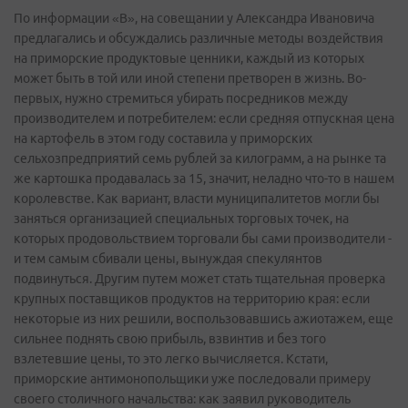
По информации «В», на совещании у Александра Ивановича
предлагались и обсуждались различные методы воздействия
на приморские продуктовые ценники, каждый из которых
может быть в той или иной степени претворен в жизнь. Во-
первых, нужно стремиться убирать посредников между
производителем и потребителем: если средняя отпускная цена
на картофель в этом году составила у приморских
сельхозпредприятий семь рублей за килограмм, а на рынке та
же картошка продавалась за 15, значит, неладно что-то в нашем
королевстве. Как вариант, власти муниципалитетов могли бы
заняться организацией специальных торговых точек, на
которых продовольствием торговали бы сами производители -
и тем самым сбивали цены, вынуждая спекулянтов
подвинуться. Другим путем может стать тщательная проверка
крупных поставщиков продуктов на территорию края: если
некоторые из них решили, воспользовавшись ажиотажем, еще
сильнее поднять свою прибыль, взвинтив и без того
взлетевшие цены, то это легко вычисляется. Кстати,
приморские антимонопольщики уже последовали примеру
своего столичного начальства: как заявил руководитель