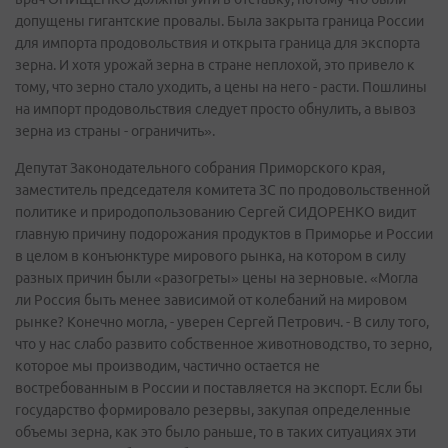
допущены гигантские провалы. Была закрыта граница России
для импорта продовольствия и открыта граница для экспорта
зерна. И хотя урожай зерна в стране неплохой, это привело к
тому, что зерно стало уходить, а цены на него - расти. Пошлины
на импорт продовольствия следует просто обнулить, а вывоз
зерна из страны - ограничить».
Депутат Законодательного собрания Приморского края,
заместитель председателя комитета ЗС по продовольственной
политике и природопользованию Сергей СИДОРЕНКО видит
главную причину подорожания продуктов в Приморье и России
в целом в конъюнктуре мирового рынка, на котором в силу
разных причин были «разогреты» цены на зерновые. «Могла
ли Россия быть менее зависимой от колебаний на мировом
рынке? Конечно могла, - уверен Сергей Петрович. - В силу того,
что у нас слабо развито собственное животноводство, то зерно,
которое мы производим, частично остается не
востребованным в России и поставляется на экспорт. Если бы
государство формировало резервы, закупая определенные
объемы зерна, как это было раньше, то в таких ситуациях эти