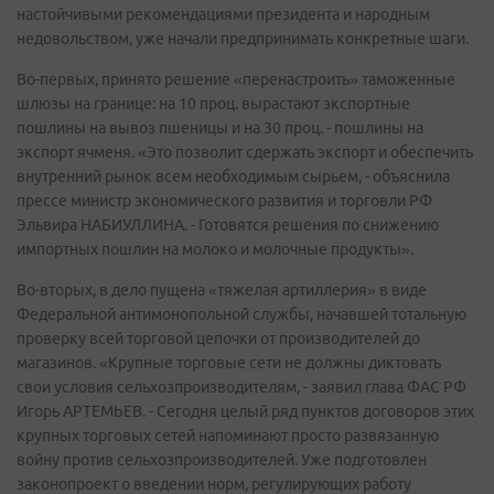
настойчивыми рекомендациями президента и народным
недовольством, уже начали предпринимать конкретные шаги.
Во-первых, принято решение «перенастроить» таможенные
шлюзы на границе: на 10 проц. вырастают экспортные
пошлины на вывоз пшеницы и на 30 проц. - пошлины на
экспорт ячменя. «Это позволит сдержать экспорт и обеспечить
внутренний рынок всем необходимым сырьем, - объяснила
прессе министр экономического развития и торговли РФ
Эльвира НАБИУЛЛИНА. - Готовятся решения по снижению
импортных пошлин на молоко и молочные продукты».
Во-вторых, в дело пущена «тяжелая артиллерия» в виде
Федеральной антимонопольной службы, начавшей тотальную
проверку всей торговой цепочки от производителей до
магазинов. «Крупные торговые сети не должны диктовать
свои условия сельхозпроизводителям, - заявил глава ФАС РФ
Игорь АРТЕМЬЕВ. - Сегодня целый ряд пунктов договоров этих
крупных торговых сетей напоминают просто развязанную
войну против сельхозпроизводителей. Уже подготовлен
законопроект о введении норм, регулирующих работу