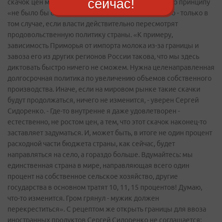
сейчас!
скачок цен может даже принести России пользу - по принципу
«не было бы счастья, да несчастье помогло». Но это - только в
том случае, если власти действительно пересмотрят
продовольственную политику страны. «К примеру,
зависимость Приморья от импорта молока из-за границы и
завоза его из других регионов России такова, что мы здесь
диктовать быстро ничего не сможем. Нужна целенаправленная
долгосрочная политика по увеличению объемов собственного
производства. Иначе, если на мировом рынке такие скачки
будут продолжаться, ничего не изменится, - уверен Сергей
Сидоренко. - Где-то внутренне я даже удовлетворен -
естественно, не ростом цен, а тем, что этот скачок наконец-то
заставляет задуматься. И, может быть, в итоге не один процент
расходной части бюджета страны, как сейчас, будет
направляться на село, а гораздо больше. Вдумайтесь: мы
единственная страна в мире, направляющая всего один
процент на собственное сельское хозяйство, другие
государства в основном тратят 10, 11, 15 процентов! Думаю,
что-то изменится. Гром грянул - мужик должен
перекреститься». С рецептом же открыть границы для ввоза
иностранных продуктов Сергей Сидоренко не соглашается: