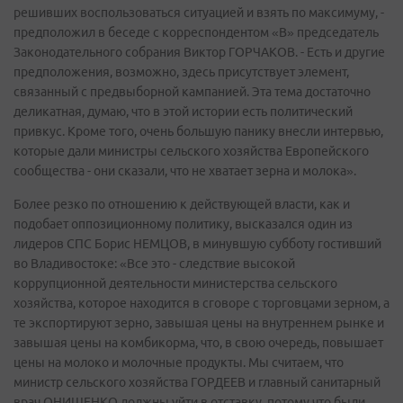
решивших воспользоваться ситуацией и взять по максимуму, -
предположил в беседе с корреспондентом «В» председатель
Законодательного собрания Виктор ГОРЧАКОВ. - Есть и другие
предположения, возможно, здесь присутствует элемент,
связанный с предвыборной кампанией. Эта тема достаточно
деликатная, думаю, что в этой истории есть политический
привкус. Кроме того, очень большую панику внесли интервью,
которые дали министры сельского хозяйства Европейского
сообщества - они сказали, что не хватает зерна и молока».
Более резко по отношению к действующей власти, как и
подобает оппозиционному политику, высказался один из
лидеров СПС Борис НЕМЦОВ, в минувшую субботу гостивший
во Владивостоке: «Все это - следствие высокой
коррупционной деятельности министерства сельского
хозяйства, которое находится в сговоре с торговцами зерном, а
те экспортируют зерно, завышая цены на внутреннем рынке и
завышая цены на комбикорма, что, в свою очередь, повышает
цены на молоко и молочные продукты. Мы считаем, что
министр сельского хозяйства ГОРДЕЕВ и главный санитарный
врач ОНИЩЕНКО должны уйти в отставку, потому что были