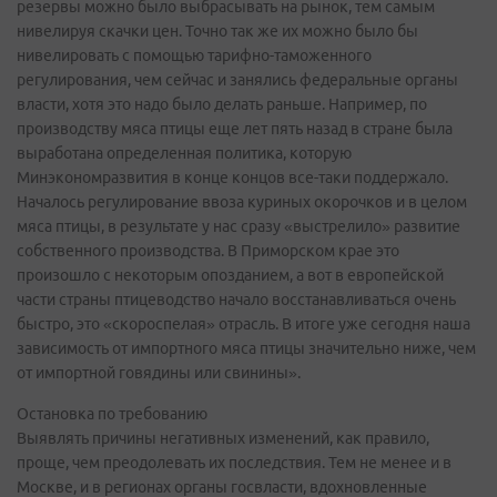
резервы можно было выбрасывать на рынок, тем самым
нивелируя скачки цен. Точно так же их можно было бы
нивелировать с помощью тарифно-таможенного
регулирования, чем сейчас и занялись федеральные органы
власти, хотя это надо было делать раньше. Например, по
производству мяса птицы еще лет пять назад в стране была
выработана определенная политика, которую
Минэкономразвития в конце концов все-таки поддержало.
Началось регулирование ввоза куриных окорочков и в целом
мяса птицы, в результате у нас сразу «выстрелило» развитие
собственного производства. В Приморском крае это
произошло с некоторым опозданием, а вот в европейской
части страны птицеводство начало восстанавливаться очень
быстро, это «скороспелая» отрасль. В итоге уже сегодня наша
зависимость от импортного мяса птицы значительно ниже, чем
от импортной говядины или свинины».
Остановка по требованию
Выявлять причины негативных изменений, как правило,
проще, чем преодолевать их последствия. Тем не менее и в
Москве, и в регионах органы госвласти, вдохновленные