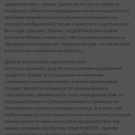
продовольствие – налицо. Причем на этот раз в отличие от
скандалов с обманутыми дольщиками или монетизацией льгот
проблема напрямую касается абсолютного большинства
жителей (и избирателей) России. А значит, и последствия могут
быть куда серьезнее. Похоже, это действительно поняли
власти и в Москве, и на местах, с места в карьер взявшись за
обуздание непокорных цен. Приморский край – не исключение
в этом новом «национальном проекте».
Дорогая моя пшеница, дорогая моя мука
Эксперты называют сразу несколько причин подорожания
продуктов, прежде всего указывая на изменения,
случившиеся на мировом рынке: в весьма прожорливых
государствах Китае и Индии растет уровень жизни и,
следовательно, увеличивается спрос на продовольствие, а в
передовых Европе и США разворачивается производство
биотоплива из зерновых и овощных культур. Все это в силу
глобализации сразу же отражается и на нашем рынке, который
сильно зависит от внешних поставок продовольствия. Как
заявил, например, мэр Москвы Юрий ЛУЖКОВ, «причина
повышения цен заключается в полном безразличии