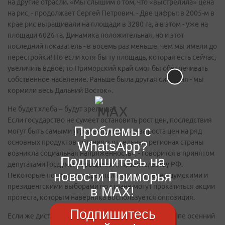
на другие отрасли. «Мы слышим о том, что «выстрелила» цена
на рис, - продолжает Сергей Петрович. - Две цифры: в 2005-м в
крае рис выращивали на площади в 3280 га, а в этом - уже на
площади 6026 га. Динамика положительная, но и этот
последний показатель - в восемь раз меньше, чем мы имели до
перестройки! Но если хотя бы ту площадь, которая есть сейчас,
увеличить вдвое, то Приморский край смог бы обеспечивать
собственное население. Раньше была другая ситуация - мы
кормили весь Дальний Восток».
Не будет хлеба – будут зрелища?
Если государство не сумеет остановить рост цен, последствия
Проблемы с
могут быть самыми угрожающими. «Из-за роста цен на ряд
основных продуктов питания в отдельных регионах страны
WhatsApp?
возникла социальная напряженность», - говорится в принятом
Подпишитесь на
депутатами Госдумы обращении к правительству РФ.
новости Приморья
Некоторые политологи предполагают, что перед думскими и
президентскими выборами по стране могут прокатиться акции
в MAX!
протеста, которым наверняка воспользуется оппозиция.
Подпишитесь
Если же дистанцироваться от политики, то в принципе осенний