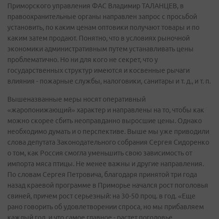
Приморского управления ФАС Владимир ТАЛАНЦЕВ, в
правоохранительные органы направлен запрос с просьбой
установить, по каким ценам оптовики получают товары и по
каким затем продают. Понятно, что в условиях рыночной
экономики административным путем устанавливать цены
проблематично. Но ни для кого не секрет, что у
государственных структур имеются и косвенные рычаги
влияния - пожарные службы, налоговики, санитары и т. д., и т. п.
Вышеназванные меры носят оперативный
«жаропонижающий» характер и направлены на то, чтобы как
можно скорее сбить неоправданно выросшие цены. Однако
необходимо думать и о перспективе. Выше мы уже приводили
слова депутата Законодательного собрания Сергея Сидоренко
о том, как Россия смогла уменьшить свою зависимость от
импорта мяса птицы. Не менее важны и другие направления.
По словам Сергея Петровича, благодаря принятой три года
назад краевой программе в Приморье начался рост поголовья
свиней, причем рост серьезный: на 30-50 проц. в год. «Еще
рано говорить об удовлетворении спроса, но мы прибавляем
каждый год, и что самое главное - растет поголовье