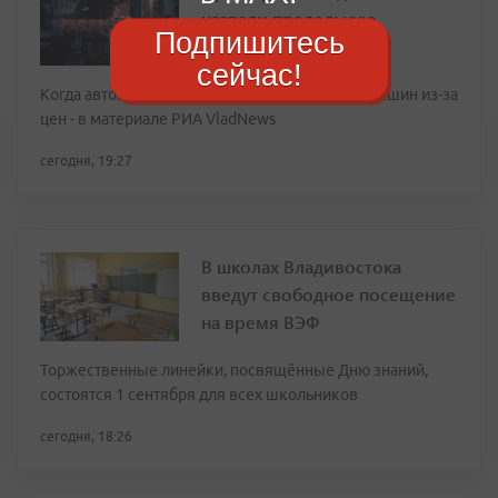
назвали предельную
Подпишитесь
стоимость топлива
сейчас!
Когда автолюбители Приморья откажутся от машин из-за
цен - в материале РИА VladNews
сегодня, 19:27
В школах Владивостока
введут свободное посещение
на время ВЭФ
Торжественные линейки, посвящённые Дню знаний,
состоятся 1 сентября для всех школьников
сегодня, 18:26