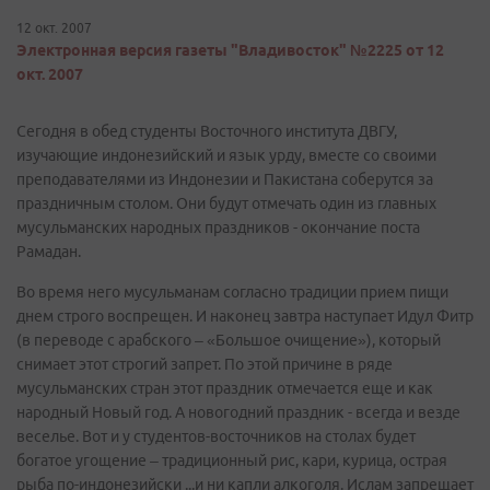
12 окт. 2007
Электронная версия газеты "Владивосток" №2225 от 12
окт. 2007
Сегодня в обед студенты Восточного института ДВГУ,
изучающие индонезийский и язык урду, вместе со своими
преподавателями из Индонезии и Пакистана соберутся за
праздничным столом. Они будут отмечать один из главных
мусульманских народных праздников - окончание поста
Рамадан.
Во время него мусульманам согласно традиции прием пищи
днем строго воспрещен. И наконец завтра наступает Идул Фитр
(в переводе с арабского – «Большое очищение»), который
снимает этот строгий запрет. По этой причине в ряде
мусульманских стран этот праздник отмечается еще и как
народный Новый год. А новогодний праздник - всегда и везде
веселье. Вот и у студентов-восточников на столах будет
богатое угощение – традиционный рис, кари, курица, острая
рыба по-индонезийски ...и ни капли алкоголя. Ислам запрещает