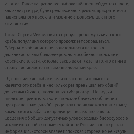
И пятое. Такое направление рыбохозяйственной деятельности,
как аквакультура, будет реализовано в рамках приоритетного
национального проекта «Развитие агропромышленного
комплекса».
Также Сергей Михайлович затронул проблему камчатского
краба, популяция которого продолжает сокращаться.
Губернатор обвинил в несознательности не только
дальневосточных браконьеров, но и особенно японские и
корейские власти, которые закрывают глаза на то, что к ним в
страну поставляется незаконно добытый краб.
- Да, российские рыбаки вели незаконный промысел
камчатского краба, в несколько раз превышая его общий
допустимый улов, - подчеркнул губернатор. - Но ведь и
японское правительство, и японское бизнес-сообщество
прекрасно знают, что 90 процентов поставляемого в их страну
камчатского краба - это продукция незаконного лова.
Сведения об общих допустимых уловах водных биоресурсов в
исключительной экономической зоне России - это открытая
информация, которой владеет японская сторона, но ее ничуть