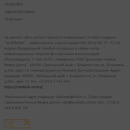
vkontakte
Одноклассники
Телеграм
На данном сайте распространяется информация сетевого издания
"VLADNEWS" - свидетельство о регистрации СМИ ЭЛ № ФС 77 - 72742,
выдано Федеральной службой по надзору в сфере связи,
информационных технологий и массовых коммуникаций
(Роскомнадзор) 17 мая 2018 г. Учредитель ООО "Дальневосточный
Медиа Центр". 690091, Приморский край, г. Владивосток, ул. Уборевича,
д.20А, офис 13. Главный редактор Юркевич Дмитрий Юрьевич. Адрес
редакции: 690091, Приморский край, г. Владивосток, ул. Уборевича,
д.20А, офис 13. Тел.: +7 (423) 2-415-600.
https://mediadv.online/
Электронный адрес редакции: vladnews@inbox.ru. Отдел продаж
«Дальневосточный Медиа Центр» sale@mediadv.online. Тел.: +7 (423)
249-8-800. 18+