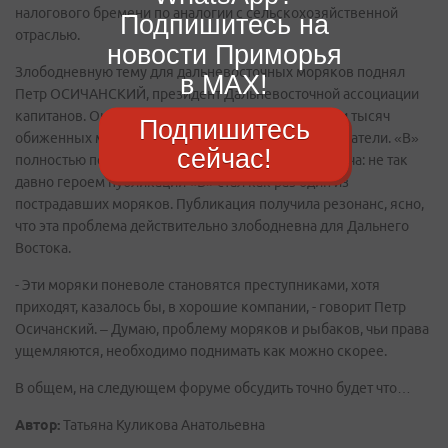
налогового бремени по аналогии с сельскохозяйственной
Подпишитесь на
отраслью.
новости Приморья
Злободневную тему для дальневосточных моряков поднял
в MAX!
Петр ОСИЧАНСКИЙ, президент Дальневосточной ассоциации
капитанов. Он выступил от имени сотен, а может, и тысяч
Подпишитесь
обиженных моряков, чьи права ущемляют работодатели. «В»
сейчас!
полностью поддерживает позицию Петра Ивановича: не так
давно героем публикации «В» стал как раз один из
пострадавших моряков. Публикация получила резонанс, ясно,
что эта проблема действительно злободневна для Дальнего
Востока.
- Эти моряки поневоле становятся преступниками, хотя
приходят, казалось бы, в хорошие компании, - говорит Петр
Осичанский. – Думаю, проблему моряков и рыбаков, чьи права
ущемляются, необходимо поднимать как можно скорее.
В общем, на следующем форуме обсудить точно будет что…
Автор:
Татьяна Куликова Анатольевна