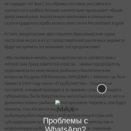
не смущает тот факт, что объемы поставок российского
камчатского краба в Японию значительно превышают общий
допустимый улов. Аналогичную претензию в отношении
скупки краденого краба можно отнести и к Республике Корея.
Кстати, предложение арестовывать браконьерские судна
поступали не раз и из уст представителей различных ведомств.
Будут ли приняты во внимание эти предложения?
- Мы пытаемся менять законодательство в соответствии с
интересами представителей отрасли, - заявил председатель
подкомитета по земельным, рыбным и биологическим
вопросам Госдумы РФ Валентин ЛУНЦЕВИЧ. – Именно так был
принят в 2004 году закон «О рыболовстве». Недавно на
Госсовете, который проходил в Астрахани с участием вашего
губернатора, были предложены несколько поправок от него и
дальневосточных рыбаков в этот документ. Надеюсь, они будут
приняты. Они касаются модернизации
рыбоперерабатывающей и рыбодобывающей отраслей,
Проблемы с
субсидирования процентной ставки при строительстве и
WhatsApp?
модернизации рыбопромысловых объектов, снижения