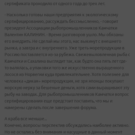
сертификата проходило от одного года до трех лет.
- Насколько готовы наши предприятия к экологическому
сертифицированию, рассуждать бессмысленно, - говорит
президент Ассоциации рыбопромышленников Камчатки
Валентин КАЛИНИН. - Время разговоров ушло. Мы обязаны
его внедрить. Не сделай мы этого, нас выкинут с внешнего
рынка, а завтра и с внутреннего. Уже треть морепродукции в
Россию поставляется из-за рубежа. Свежевыловленная рыба с
Камчатки и Сахалина выглядит так, как будто она пять лет где-
то валялась, а упаковки того же искусственно выращенного
лосося из Норвегии куда привлекательнее. Хотя полезнее для
человека «дикая» морепродукция, не зря японцы покупают
морскую нерку за бешеные деньги, хотя сами выращивают эту
рыбу на заводах. Для рыбопромышленников Камчатки вопрос
сертифицирования еще предстоит поставить, что мы и
намерены сделать после завершения форума.
А краба все меньше...
Конечно, вопросы перспектив обсуждались наиболее активно.
Но не остались без внимания и насущные в данный момент