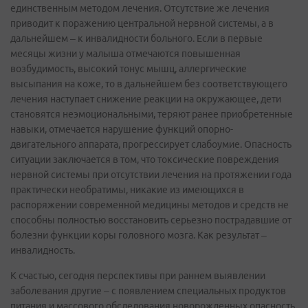
единственным методом лечения. Отсутствие же лечения
приводит к поражению центральной нервной системы, а в
дальнейшем – к инвалидности больного. Если в первые
месяцы жизни у малыша отмечаются повышенная
возбудимость, высокий тонус мышц, аллергические
высыпания на коже, то в дальнейшем без соответствующего
лечения наступает снижение реакции на окружающее, дети
становятся неэмоциональными, теряют ранее приобретенные
навыки, отмечается нарушение функций опорно-
двигательного аппарата, прогрессирует слабоумие. Опасность
ситуации заключается в том, что токсические повреждения
нервной системы при отсутствии лечения на протяжении года
практически необратимы, никакие из имеющихся в
распоряжении современной медицины методов и средств не
способны полностью восстановить серьезно пострадавшие от
болезни функции коры головного мозга. Как результат –
инвалидность.
К счастью, сегодня перспективы при раннем выявлении
заболевания другие – с появлением специальных продуктов
питания и массового обследования новорожденных опасность