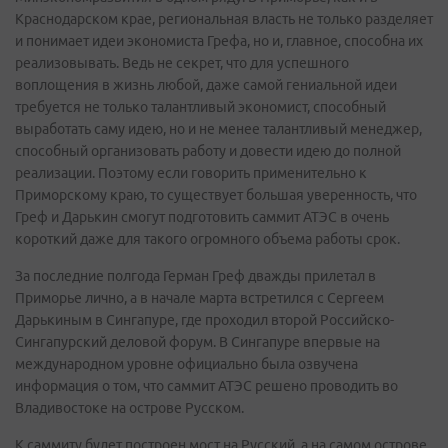
Краснодарском крае, региональная власть не только разделяет
и понимает идеи экономиста Грефа, но и, главное, способна их
реализовывать. Ведь не секрет, что для успешного
воплощения в жизнь любой, даже самой гениальной идеи
требуется не только талантливый экономист, способный
выработать саму идею, но и не менее талантливый менеджер,
способный организовать работу и довести идею до полной
реализации. Поэтому если говорить применительно к
Приморскому краю, то существует большая уверенность, что
Греф и Дарькин смогут подготовить саммит АТЭС в очень
короткий даже для такого огромного объема работы срок.
За последние полгода Герман Греф дважды прилетал в
Приморье лично, а в начале марта встретился с Сергеем
Дарькиным в Сингапуре, где проходил второй Российско-
Сингапурский деловой форум. В Сингапуре впервые на
международном уровне официально была озвучена
информация о том, что саммит АТЭС решено проводить во
Владивостоке на острове Русском.
К саммиту будет построен мост на Русский, а на самом острове