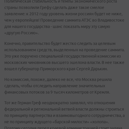
Политическая стабильность и темпы экономического роста
страны позволили Грефу сделать даже такое смелое
заявление: к 2012 году уровень жизни россиян будет не ниже,
чем у европейцев! Проведение саммита АТЭС во Владивостоке
для нашего государства - шанс показать миру эту самую
«другую Россию».
Конечно, правительство будет жестко следить за целевым
использованием средств, выделенных на проведение саммита.
Это уже поручено специальной государственной комиссии из
московских чиновников высшего эшелона власти. В нее также
вошел губернатор Приморского края Сергей Дарькин.
Но комиссия, похоже, далеко не все, что Москва решила
сделать, чтобы отследить направление значительных
финансовых потоков за 9 тысяч километров от Кремля.
Тот же Герман Греф неоднократно заявлял, что отношения
федеральной и региональной ветвей власти должны строиться
по принципу партнерства и взаимовыгодного сотрудничества, а
не по принципу ждущего «барской милости» «холопа».
Поэтому сегодня перед краевой администрацией стоит задача