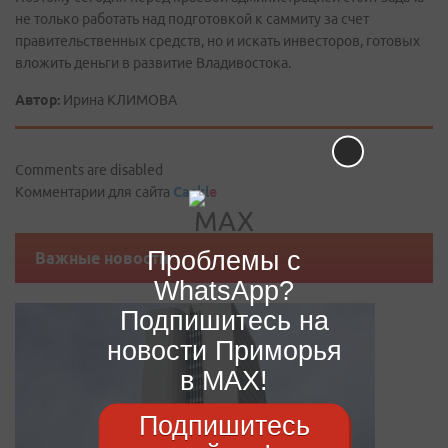
не только работать над подготовкой к саммиту за счет
правительственных средств, но и искать инвесторов, готовых
вложить деньги в развитие Владивостока.
Автор:
Ирина КЛИМОВА
Comments are disabled
Комментарии для сайта
Cackl
e
Проблемы с
Важные новости
WhatsApp?
Подпишитесь на
новости Приморья
в MAX!
Подпишитесь