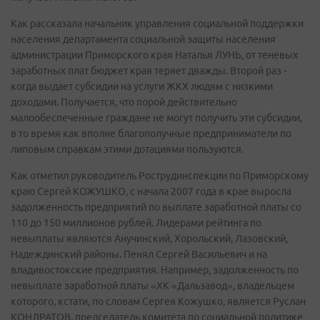
Как рассказала начальник управления социальной поддержки
населения департамента социальной защиты населения
администрации Приморского края Наталья ЛУНЬ, от теневых
заработных плат бюджет края теряет дважды. Второй раз -
когда выдает субсидии на услуги ЖКХ людям с низкими
доходами. Получается, что порой действительно
малообеспеченные граждане не могут получить эти субсидии,
в то время как вполне благополучные предприниматели по
липовым справкам этими дотациями пользуются.
Как отметил руководитель Рострудинспекции по Приморскому
краю Сергей КОЖУШКО, с начала 2007 года в крае выросла
задолженность предприятий по выплате заработной платы со
110 до 150 миллионов рублей. Лидерами рейтинга по
невыплаты являются Анучинский, Хорольский, Лазовский,
Надеждинский районы. Пенял Сергей Васильевич и на
владивостокские предприятия. Например, задолженность по
невыплате заработной платы «ХК «Дальзавод», владельцем
которого, кстати, по словам Сергея Кожушко, является Руслан
КОНДРАТОВ, председатель комитета по социальной политике