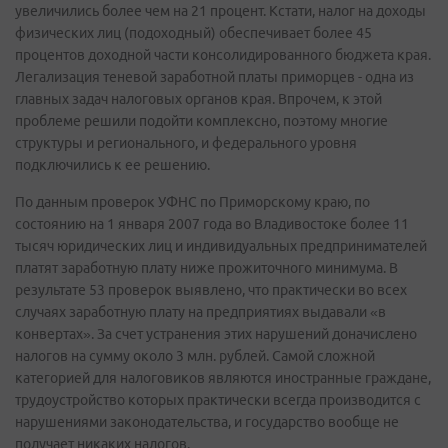
увеличились более чем на 21 процент. Кстати, налог на доходы
физических лиц (подоходный) обеспечивает более 45
процентов доходной части консолидированного бюджета края.
Легализация теневой заработной платы приморцев - одна из
главных задач налоговых органов края. Впрочем, к этой
проблеме решили подойти комплексно, поэтому многие
структуры и регионального, и федерального уровня
подключились к ее решению.
По данным проверок УФНС по Приморскому краю, по
состоянию на 1 января 2007 года во Владивостоке более 11
тысяч юридических лиц и индивидуальных предпринимателей
платят заработную плату ниже прожиточного минимума. В
результате 53 проверок выявлено, что практически во всех
случаях заработную плату на предприятиях выдавали «в
конвертах». За счет устранения этих нарушений доначислено
налогов на сумму около 3 млн. рублей. Самой сложной
категорией для налоговиков являются иностранные граждане,
трудоустройство которых практически всегда производится с
нарушениями законодательства, и государство вообще не
получает никаких налогов.