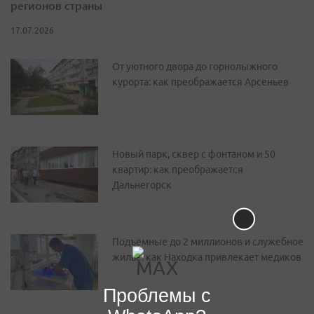
регионов страны
17.07.2026
От уютного двора до горнолыжного
курорта: как преображается Арсеньев
Новый парк, сквер с фонтаном и 50
квартир: как преображается
Дальнегорск
Подъемные до 2 миллионов и служебное
жилье: как Находка привлекает медиков
Проблемы с