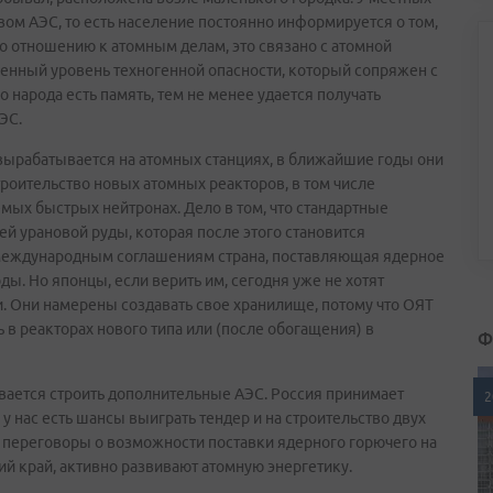
ом АЭС, то есть население постоянно информируется о том,
 по отношению к атомным делам, это связано с атомной
ленный уровень техногенной опасности, который сопряжен с
о народа есть память, тем не менее удается получать
ЭС.
 вырабатывается на атомных станциях, в ближайшие годы они
троительство новых атомных реакторов, в том числе
мых быстрых нейтронах. Дело в том, что стандартные
ей урановой руды, которая после этого становится
международным соглашениям страна, поставляющая ядерное
ды. Но японцы, если верить им, сегодня уже не хотят
и. Они намерены создавать свое хранилище, потому что ОЯТ
 в реакторах нового типа или (после обогащения) в
Ф
вается строить дополнительные АЭС. Россия принимает
2
 у нас есть шансы выиграть тендер и на строительство двух
 переговоры о возможности поставки ядерного горючего на
ий край, активно развивают атомную энергетику.