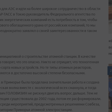
 для АЭС и идти на более широкое сотрудничество в области
АР-ТАСС в Токио руководитель Федерального агентства по
х энергетических компаний есть потребность в том, чтобы
ового обогащенного урана от российских компаний, то мы
 неоднократно заявлял о своей заинтересованности в таком
«
в
н
 инициативой о строительстве атомной станции. В качестве
говорят, что это опасно. Никто не отрицает, что техногенная
 сорта новых устройств. Но те типы атомных реакторов,
2
ляются в достаточно высокой степени безопасными.
, в Приморье была проделана значительная работа и создана
кая волна вместе с экологической всех смахнула, и тогда
вич ГОЛОВИЗИН не рискнул двигать вопрос дальше. Тем не
екция существовала до 2002 года, потом ее расформировали.
м: среди мероприятий, предусмотренных решениями Совбеза,
рритории Приморья атомной электростанции.