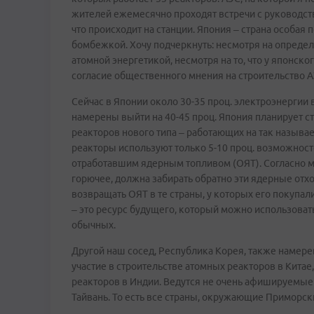
жителей ежемесячно проходят встречи с руководств
что происходит на станции. Япония – страна особая
бомбежкой. Хочу подчеркнуть: несмотря на опреде
атомной энергетикой, несмотря на то, что у японског
согласие общественного мнения на строительство А
Сейчас в Японии около 30-35 проц. электроэнергии
намерены выйти на 40-45 проц. Япония планирует с
реакторов нового типа – работающих на так называе
реакторы используют только 5-10 проц. возможност
отработавшим ядерным топливом (ОЯТ). Согласно 
горючее, должна забирать обратно эти ядерные отхо
возвращать ОЯТ в те страны, у которых его покупал
– это ресурс будущего, который можно использовать
обычных.
Другой наш сосед, Республика Корея, также намере
участие в строительстве атомных реакторов в Китае,
реакторов в Индии. Ведутся не очень афишируемые
Тайвань. То есть все страны, окружающие Приморск