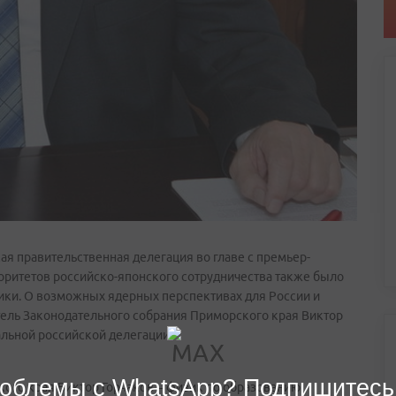
ая правительственная делегация во главе с премьер-
итетов российско-японского сотрудничества также было
тики. О возможных ядерных перспективах для России и
ель Законодательного собрания Приморского края Виктор
льной российской делегации.
облемы с WhatsApp? Подпишитесь
ого края Виктор Горчаков – физик по образованию.