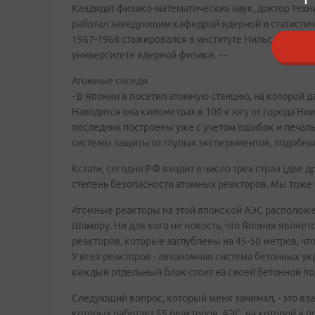
Кандидат физико-математических наук, доктор техн
работал заведующим кафедрой ядерной и статистич
1967-1968 стажировался в институте Нильса Бора Ко
университете ядерной физики. ~~
Атомные соседи
- В Японии я посетил атомную станцию, на которой д
Находится она километрах в 100 к югу от города Нии
последних построены уже с учетом ошибок и печа
системы защиты от глупых экспериментов, подобны
Кстати, сегодня РФ входит в число трех стран (две
степень безопасности атомных реакторов. Мы тоже че
Атомные реакторы на этой японской АЭС расположе
Шамору. Ни для кого не новость, что Япония являет
реакторов, которые заглублены на 45-50 метров, 
У всех реакторов - автономная система бетонных укр
каждый отдельный блок стоит на своей бетонной п
Следующий вопрос, который меня занимал, - это вза
которых работает 55 реакторов. АЭС, на которой я 