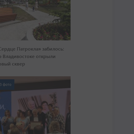
Сердце Патрокла» забилось:
о Владивостоке открыли
овый сквер
3 фото