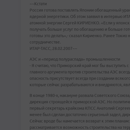
~~Кстати
Россия готова поставлять Японии обогащенный уран
ядерной энергетики. Об этом заявил в интервью ИТ
атомной энергии Сергей КИРИЕНКО. «Если у японски
получать больше услуг по обогащению и больше гот
готовы это делать»,- сказал Кириенко. Ранее Токио
сотрудничестве.
ИТАР-ТАСС, 28.02.2007~~
АЭС и «период полураспада» промышленности
- Я считаю, что Приморский край мог бы выступить с
главного аргумента против строительства АЭС всегда 
опасность присутствует всегда при создании всякого
которые сейчас разрабатываются и внедряются, яв
В конце 1980-х, накануне развала Советского Союза
дирекция строящейся приморской АЭС. Но политичес
первый секретарь крайкома КПСС Анатолий Сергее
менее был сделан достаточно серьезный задел, дир
Сейчас вроде бы намечается возврат к этим плана
рассматривается возможность строительства на те