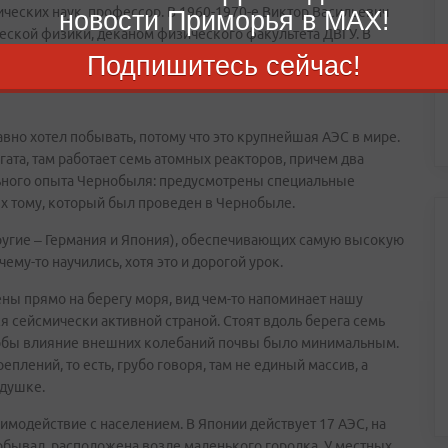
ических наук, профессор. В 1960-1970-е Виктор Васильевич
новости Приморья в MAX!
еской физики, деканом физического факультета ДВГУ. В
пенгагенского университета, в 1975-1976 - в Токийском
Подпишитесь сейчас!
авно хотел побывать, потому что это крупнейшая АЭС в мире.
гата, там работает семь атомных реакторов, причем два
льного опыта Чернобыля: предусмотрены специальные
х тому, который был проведен в Чернобыле.
 другие – Германия и Япония), обеспечивающих самую высокую
му-то научились, хотя это и дорогой урок.
ны прямо на берегу моря, вид чем-то напоминает нашу
ся сейсмически активной страной. Стоят вдоль берега семь
чтобы влияние внешних колебаний почвы было минимальным.
еплений, то есть, грубо говоря, там не единый массив, а
одушке.
имодействие с населением. В Японии действует 17 АЭС, на
побывал, расположена возле маленького городка. У местных