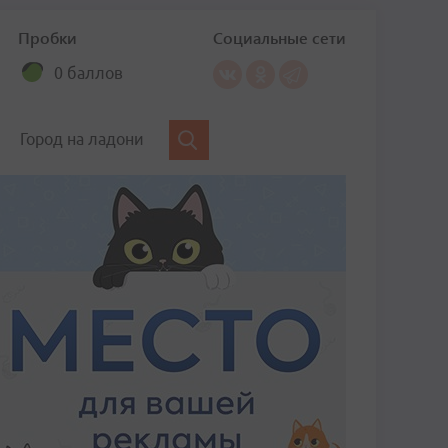
Пробки
Социальные сети
0 баллов
Город на ладони