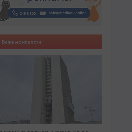
Важные новости
риморье закрепилось в десятке лучших