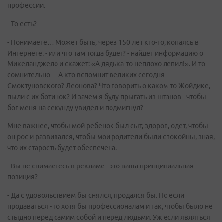
профессии.
- То есть?
- Понимаете… Может быть, через 150 лет кто-то, копаясь в
Интернете, - или что там тогда будет? - найдет информацию о
Микеланджело и скажет: «А дядька-то неплохо лепил!». И то
сомнительно… А кто вспомнит великих сегодня
Смоктуновского? Леонова? Что говорить о каком-то Жойдике,
пыли с их ботинок? И зачем я буду прыгать из штанов - чтобы
бог меня на секунду увидел и подмигнул?
Мне важнее, чтобы мой ребенок был сыт, здоров, одет, чтобы
он рос и развивался, чтобы мои родители были спокойны, зная,
что их старость будет обеспечена.
- Вы не снимаетесь в рекламе - это ваша принципиальная
позиция?
- Да с удовольствием бы снялся, продался бы. Но если
продаваться - то хотя бы профессионалам и так, чтобы было не
стыдно перед самим собой и перед людьми. Уж если являться