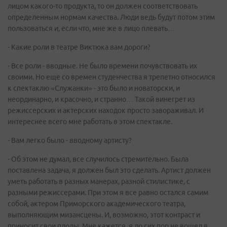
лицом какого-то продукта, то он должен соответствовать
определенным нормам качества. Люди ведь будут потом этим
пользоваться и, если что, мне же в лицо плевать…
- Какие роли в театре Виктюка вам дороги?
- Все роли - вводные. Не было времени почувствовать их
своими. Но еще со времен студенчества я трепетно относился
к спектаклю «Служанки» - это было и новаторски, и
неординарно, и красочно, и странно… Такой винегрет из
режиссерских и актерских находок просто завораживал. И
интереснее всего мне работать в этом спектакле.
- Вам легко было - вводному артисту?
- Об этом не думал, все случилось стремительно. Была
поставлена задача, я должен был это сделать. Артист должен
уметь работать в разных манерах, разной стилистике, с
разными режиссерами. При этом я все равно остался самим
собой, актером Приморского академического театра,
выполняющим мизансцены. И, возможно, этот контраст и
приносит свои плоды. Мне кажется, я до сих пор не вошел в