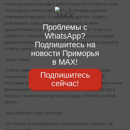
что начну хватать звезды с неба. Потому что я этого не хочу!
«Ну когда ты станешь звездой?». Да почему я должен
становиться звездой?! Я просто хочу другого - ходить с
ребенком по парку, читать книги! Почему должен
Проблемы с
присутствовать в тусовке, изображать что-то? «А чего ты
WhatsApp?
добился?». У меня есть дом и ребенок, осталось посадить
дерево! Ребята, в принципе, я в этой жизни что-то сделал! И
Подпишитесь на
готов к савану!
новости Приморья
- Ваша семья…
в MAX!
- Сейчас живет под Калугой, в бывшем имении Натальи
Подпишитесь
Гончаровой. 200 километров от Москвы, недалеко. В
сейчас!
последнее время я почти всегда в разъездах, поэтому и семье
времени уделяю мало. Но прилетаю в Москву, сразу еду в
Калугу, к своим, на два-три дня, а оттуда - в Москву, и опять
лететь…
- Ваш ребенок станет актером?
- Нет. Когда-то я возмущался, слыша мнение: «Артист - не