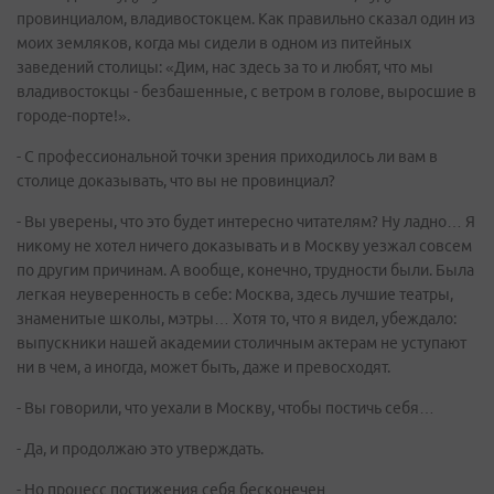
провинциалом, владивостокцем. Как правильно сказал один из
моих земляков, когда мы сидели в одном из питейных
заведений столицы: «Дим, нас здесь за то и любят, что мы
владивостокцы - безбашенные, с ветром в голове, выросшие в
городе-порте!».
- С профессиональной точки зрения приходилось ли вам в
столице доказывать, что вы не провинциал?
- Вы уверены, что это будет интересно читателям? Ну ладно… Я
никому не хотел ничего доказывать и в Москву уезжал совсем
по другим причинам. А вообще, конечно, трудности были. Была
легкая неуверенность в себе: Москва, здесь лучшие театры,
знаменитые школы, мэтры… Хотя то, что я видел, убеждало:
выпускники нашей академии столичным актерам не уступают
ни в чем, а иногда, может быть, даже и превосходят.
- Вы говорили, что уехали в Москву, чтобы постичь себя…
- Да, и продолжаю это утверждать.
- Но процесс постижения себя бесконечен…