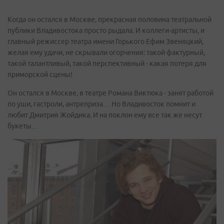
Когда он остался в Москве, прекрасная половина театральной
публики Владивостока просто рыдала. И коллеги-артисты, и
главный режиссер театра имени Горького Ефим Звеняцкий,
желая ему удачи, не скрывали огорчения: такой фактурный,
такой талантливый, такой перспективный - какая потеря для
приморской сцены!
Он остался в Москве, в театре Романа Виктюка - занят работой
по уши, гастроли, антреприза… Но Владивосток помнит и
любит Дмитрия Жойдика. И на поклон ему все так же несут
букеты…