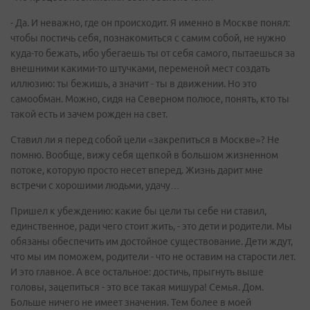
- Да. И неважно, где он происходит. Я именно в Москве понял:
чтобы постичь себя, познакомиться с самим собой, не нужно
куда-то бежать, ибо убегаешь ты от себя самого, пытаешься за
внешними какими-то штучками, переменой мест создать
иллюзию: ты бежишь, а значит - ты в движении. Но это
самообман. Можно, сидя на Северном полюсе, понять, кто ты
такой есть и зачем рожден на свет.
Ставил ли я перед собой цели «закрепиться в Москве»? Не
помню. Вообще, вижу себя щепкой в большом жизненном
потоке, которую просто несет вперед. Жизнь дарит мне
встречи с хорошими людьми, удачу…
Пришел к убеждению: какие бы цели ты себе ни ставил,
единственное, ради чего стоит жить, - это дети и родители. Мы
обязаны обеспечить им достойное существование. Дети ждут,
что мы им поможем, родители - что не оставим на старости лет.
И это главное. А все остальное: достичь, прыгнуть выше
головы, зацепиться - это все такая мишура! Семья. Дом.
Больше ничего не имеет значения. Тем более в моей