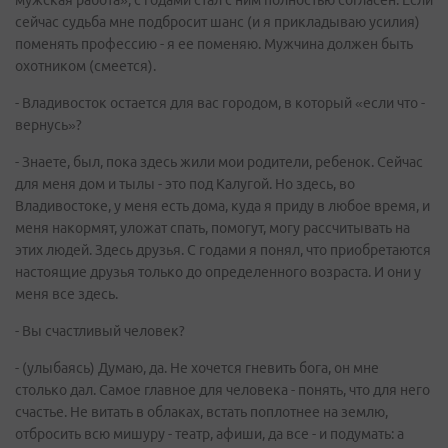
мужская работа», с годами стал с ним полностью согласен. Если
сейчас судьба мне подбросит шанс (и я прикладываю усилия)
поменять профессию - я ее поменяю. Мужчина должен быть
охотником (смеется).
- Владивосток остается для вас городом, в который «если что -
вернусь»?
- Знаете, был, пока здесь жили мои родители, ребенок. Сейчас
для меня дом и тылы - это под Калугой. Но здесь, во
Владивостоке, у меня есть дома, куда я приду в любое время, и
меня накормят, уложат спать, помогут, могу рассчитывать на
этих людей. Здесь друзья. С годами я понял, что приобретаются
настоящие друзья только до определенного возраста. И они у
меня все здесь.
- Вы счастливый человек?
- (улыбаясь) Думаю, да. Не хочется гневить бога, он мне
столько дал. Самое главное для человека - понять, что для него
счастье. Не витать в облаках, встать поплотнее на землю,
отбросить всю мишуру - театр, афиши, да все - и подумать: а