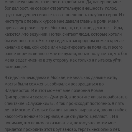
меня везунчиком, хочет чего-то добиться. Да, наверное, мне
бог дал рост, не совсем отвратительную внешность, голос,
грустные депрессивные глаза - внешность голубого героя. И с
института с первых курсов мне давали главные роли. Меня
пригласил режиссер из Москвы, то, се, пятое, десятое… И да,
кажется, что везунчик. Но так считают люди, которые хотели
бы именно этого. А я хочу сидеть в загородном доме в кресле-
качалке с чашкой кофе или медитировать на поляне. И всего
ранее перечисленного мне не нужно, но так получается, что бог
меня ведет именно в эту сторону, как только я пытаюсь уйти,
возвращает.
Я сидел на чемоданах в Москве, не знал, как дальше жить,
мосты были сожжены, собирался возвращаться во
Владивосток. И в этот момент мне позвонил Роман
Григорьевич и сказал: «Дмитрий, а не хотите ли вы поработать в
спектакле «Служанки»?». И так происходит постоянно. Я пять
лет в Москве. Сколько бы ни пытался вырваться, звонят либо с
какого-то вонючего сериала, еще откуда-то, цепляют… И я
понимаю, что нельзя отказываться, потому что потом мне
придется проходить этот круг заново, терять несколько лет.