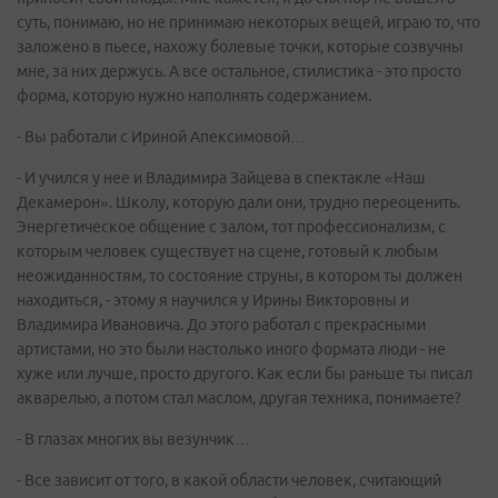
суть, понимаю, но не принимаю некоторых вещей, играю то, что
заложено в пьесе, нахожу болевые точки, которые созвучны
мне, за них держусь. А все остальное, стилистика - это просто
форма, которую нужно наполнять содержанием.
- Вы работали с Ириной Апексимовой…
- И учился у нее и Владимира Зайцева в спектакле «Наш
Декамерон». Школу, которую дали они, трудно переоценить.
Энергетическое общение с залом, тот профессионализм, с
которым человек существует на сцене, готовый к любым
неожиданностям, то состояние струны, в котором ты должен
находиться, - этому я научился у Ирины Викторовны и
Владимира Ивановича. До этого работал с прекрасными
артистами, но это были настолько иного формата люди - не
хуже или лучше, просто другого. Как если бы раньше ты писал
акварелью, а потом стал маслом, другая техника, понимаете?
- В глазах многих вы везунчик…
- Все зависит от того, в какой области человек, считающий