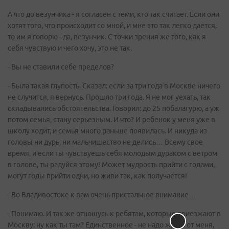
А что до везунчика - я согласен с теми, кто так считает. Если они
хотят того, что происходит со мной, и мне это так легко дается,
то им я говорю - да, везунчик. С точки зрения же того, как я
себя чувствую и чего хочу, это не так.
- Вы не ставили себе пределов?
- Была такая глупость. Сказал: если за три года в Москве ничего
не случится, я вернусь. Прошло три года. Я не мог уехать, так
складывались обстоятельства. Говорил: до 25 побалагурю, а уж
потом семья, стану серьезным. И что? И ребенок у меня уже в
школу ходит, и семья много раньше появилась. И никуда из
головы ни дурь, ни мальчишество не делись… Всему свое
время, и если ты чувствуешь себя молодым дураком с ветром
в голове, ты радуйся этому! Может мудрость прийти с годами,
могут годы прийти одни, но живи так, как получается!
- Во Владивостоке к вам очень пристальное внимание…
- Понимаю. И так же отношусь к ребятам, которые приезжают в
Москву: ну как ты там? Единственное - не надо ждать от меня,