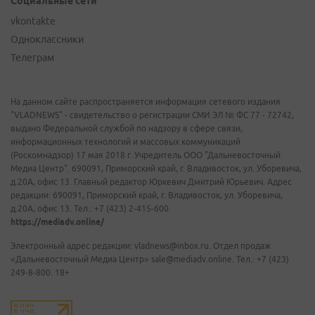
Социальные сети
vkontakte
Одноклассники
Телеграм
На данном сайте распространяется информация сетевого издания
"VLADNEWS" - свидетельство о регистрации СМИ ЭЛ № ФС 77 - 72742,
выдано Федеральной службой по надзору в сфере связи,
информационных технологий и массовых коммуникаций
(Роскомнадзор) 17 мая 2018 г. Учредитель ООО "Дальневосточный
Медиа Центр". 690091, Приморский край, г. Владивосток, ул. Уборевича,
д.20А, офис 13. Главный редактор Юркевич Дмитрий Юрьевич. Адрес
редакции: 690091, Приморский край, г. Владивосток, ул. Уборевича,
д.20А, офис 13. Тел.: +7 (423) 2-415-600.
https://mediadv.online/
Электронный адрес редакции: vladnews@inbox.ru. Отдел продаж
«Дальневосточный Медиа Центр» sale@mediadv.online. Тел.: +7 (423)
249-8-800. 18+