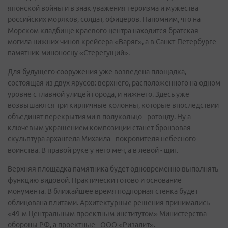
японской войны и в знак уважения героизма и мужества
российских моряков, солдат, офицеров. Напомним, что на
Морском кладбище краевого центра находится братская
могила нижних чинов крейсера «Варяг», а в Санкт-Петербурге -
памятник миноносцу «Стерегущий».
Для будущего сооружения уже возведена площадка,
состоящая из двух ярусов: верхнего, расположенного на одном
уровне с главной улицей города, и нижнего. Здесь уже
возвышаются три кирпичные колонны, которые впоследствии
объединят перекрытиями в полукольцо - ротонду. Ну а
ключевым украшением композиции станет бронзовая
скульптура архангела Михаила - покровителя небесного
воинства. В правой руке у него меч, а в левой - щит.
Верхняя площадка памятника будет одновременно выполнять
функцию видовой. Практически готово и основание
монумента. В ближайшее время подпорная стенка будет
облицована плитами. Архитектурные решения принимались
«49-м Центральным проектным институтом» Министерства
обороны РФ, а проектные - ООО «Ризалит».