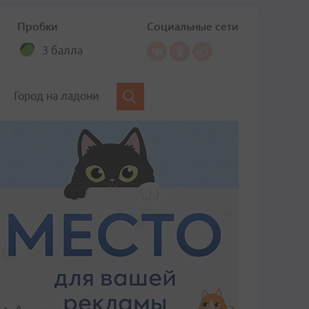
Пробки
Социальные сети
3 балла
Город на ладони