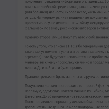
получения правдивой информации о владельцах. Во-п
они в милицейской среде «запаздывают», чего уж г
(или большей) давности, скорее всего, часть машин
оттуда. На «черном рынке» поддельные документы о
профессионалу, не дешевы - на «Тойоту-Лендкруизер
фальшивок по заказу российских автоворов активно
Правило второе: лучше покупать авто у собственник
То есть у того, кто вписан в ПТС, ибо генеральная 
также могут поменять узлы и агрегаты в машине, а 
агрегатов) - это будут уже исключительно проблемы
маневры ни к чему - поскольку он лично и продал м
деньги. Да и найти его будет проще.
Правило третье: не брать машины из других регионо
Покупателя должен насторожить тот простой факт, ч
напрямую, вдруг оказывается машина из Сибири, Мос
Дагестана. До 50 процентов «северокавказских» в
Понятное дело, что продавцу легальной машины неза
дополнительные деньги на железнодорожные перево