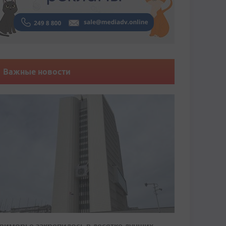
Важные новости
риморье закрепилось в десятке лучших