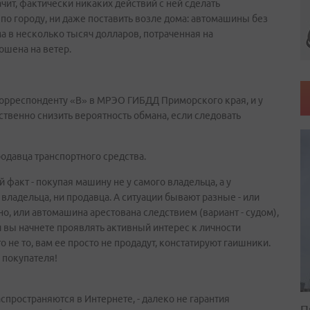
ачит, фактически никаких действий с ней сделать
 по городу, ни даже поставить возле дома: автомашины без
ма в несколько тысяч долларов, потраченная на
ошена на ветер.
корреспонденту «В» в МРЭО ГИБДД Приморского края, и у
твенно снизить вероятность обмана, если следовать
одавца транспортного средства.
факт - покупая машину не у самого владельца, а у
 владельца, ни продавца. А ситуации бывают разные - или
о, или автомашина арестована следствием (вариант - судом),
ли вы начнете проявлять активный интерес к личности
о не то, вам ее просто не продадут, констатируют гаишники.
 покупателя!
пространяются в Интернете, - далеко не гарантия
П