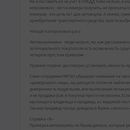
Но и поставить ее на учет в ГИБДД тоже нельзя, а зн
невозможно - ни госномера получить, ни проехаться
номеров - это цель №1 для автоворов. А значит, сум
приобретение транспортного средства, просто выбр
Четыре контрольных шага
Автомошенники - люди хитрые, но, как рассказали 
потенциального покупателя есть возможность сущес
четырем простым правилам.
Правило первое: достоверно установить личность пр
Сами сотрудники МРЭО обращают внимание на такой 
«доверенного лица», вы рискуете потом не найти ни
доверенность поддельная, или выписанная незаконн
и ее продажа (как и покупка) просто незаконна. Ес
настоящего владельца и продавца, а с машиной что-т
Такому продавцу проще дождаться более «легкого»
Справка «В»
Проверка автомашины по базам данных, которые рас