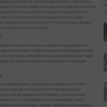
ервых, эти базы не всегда полные и точные, а во-вторых,
и
оворить о тех, кто продает базы данных ГИБДД трехмесячной
 туда или не внесена, или же уже фактически исключена
17
тличного качества, которые трудно распознать даже
», например, они стоят около 10 тысяч долларов. Бланки
 печатаются в Китае и Польше.
а.
доверенность может оказаться «липой». По доверенности
когда что-то потом не сойдется в машине (например, номера
 того, кто купил. Собственнику же, местному жителю, такие
ашину, суд в случае плохого исхода обяжет его вернуть
в.
то во Владивостоке, куда везут автомобили из Японии
квы, Улан-Удэ или тем паче из Чечни, Ингушетии и
недорожников, проданных в Приморье, - криминальные.
чем гнать ее за несколько тысяч километров, тратя
зки или бензин, когда «чистую» машину можно продать и