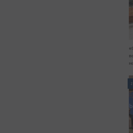
«
в
н
2