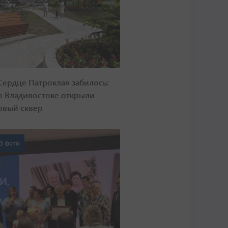
Сердце Патрокла» забилось:
о Владивостоке открыли
овый сквер
3 фото