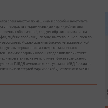
яется специалистом по машинам и способен заметить те
гут перерасти в «криминальную картину». Учитывая
овочных обозначений, следует обратить внимание на
а, глубине пробивки, наклону, на отклонение знаков по
х расстояний. Можно сравнить фактуру «маркировочной
бнаружить шероховатости, следы механического
тов. Наличие сварных швов и следов шпатлевки также
ах и агрегатах также не исключает факта возможного
рудников ГИБДД имеются четкие указания МВД России не
ененной или стертой маркировкой», - отмечают в МРЭО.