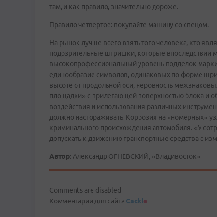
там, и как правило, значительно дороже.
Правило четвертое: покупайте машину со спецом.
На рынок лучше всего взять того человека, кто явл
подозрительные штришки, которые впоследствии мо
высокопрофессиональный уровень подделок маркир
единообразие символов, одинаковых по форме шрифт
высоте от продольной оси, неровность межзнаковы
площадки» с прилегающей поверхностью блока и о
воздействия и использования различных инструмен
должно настораживать. Коррозия на «номерных» узл
криминального происхождения автомобиля. «У сот
допускать к движению транспортные средства с изм
Автор:
Александр ОГНЕВСКИЙ, «Владивосток»
Comments are disabled
Комментарии для сайта
Cackl
e