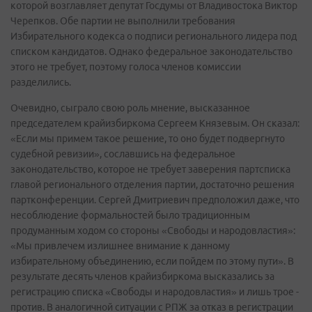
которой возглавляет депутат Госдумы от Владивостока Виктор
Черепков. Обе партии не выполнили требования
Избирательного кодекса о подписи регионального лидера под
списком кандидатов. Однако федеральное законодательство
этого не требует, поэтому голоса членов комиссии
разделились.
Очевидно, сыграло свою роль мнение, высказанное
председателем крайизбиркома Сергеем Князевым. Он сказал:
«Если мы примем такое решение, то оно будет подвергнуто
судебной ревизии», сославшись на федеральное
законодательство, которое не требует заверения партсписка
главой регионального отделения партии, достаточно решения
партконференции. Сергей Дмитриевич предположил даже, что
несоблюдение формальностей было традиционным
продуманным ходом со стороны «Свободы и народовластия»:
«Мы привлечем излишнее внимание к данному
избирательному объединению, если пойдем по этому пути». В
результате десять членов крайизбиркома высказались за
регистрацию списка «Свободы и народовластия» и лишь трое -
против. В аналогичной ситуации с РПЖ за отказ в регистрации