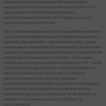
кандидатов этого избирательного объединения: было
проверено более 15 тысяч подписей избирателей из 17 055
представленных, при этом недостоверными и
недействительными признано 1775 подписей, то есть 11
процентов от общего количества.
Как сообщила корреспонденту «В» член крайизбиркома Елена
Гущина, основная причина признания собранных аграриями
подписей «бракованными» - это заполнение графы с датой
подписания не избирателем собственноручно, а другим лицом
(например, сборщиком-агитатором). Между тем день внесения
подписи имеет принципиальное значение с точки зрения
соблюдения сроков предвыборных мероприятий. АПР - партия
сравнительно молодая (особенно с учетом ухода наиболее
опытных политиков из ее рядов в «ЕР»), поэтому ее
представители могли и не знать, что проблема с
несобственноручным внесением даты внесения автографа в
подписной лист уже загубила на корню десятки и сотни
политических карьер за последний десяток лет выборов по-
приморски. Но незнание закона не освобождает от
ответственности…