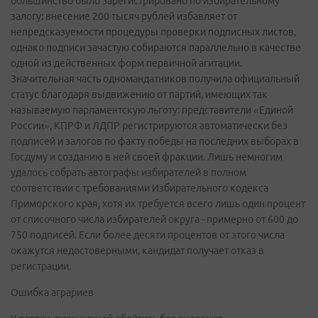
большинство было зарегистрировано по избирательному
залогу: внесение 200 тысяч рублей избавляет от
непредсказуемости процедуры проверки подписных листов,
однако подписи зачастую собираются параллельно в качестве
одной из действенных форм первичной агитации.
Значительная часть одномандатников получила официальный
статус благодаря выдвижению от партий, имеющих так
называемую парламентскую льготу: представители «Единой
России», КПРФ и ЛДПР регистрируются автоматически без
подписей и залогов по факту победы на последних выборах в
Госдуму и созданию в ней своей фракции. Лишь немногим
удалось собрать автографы избирателей в полном
соответствии с требованиями Избирательного кодекса
Приморского края, хотя их требуется всего лишь один процент
от списочного числа избирателей округа - примерно от 600 до
750 подписей. Если более десяти процентов от этого числа
окажутся недостоверными, кандидат получает отказ в
регистрации.
Ошибка аграриев