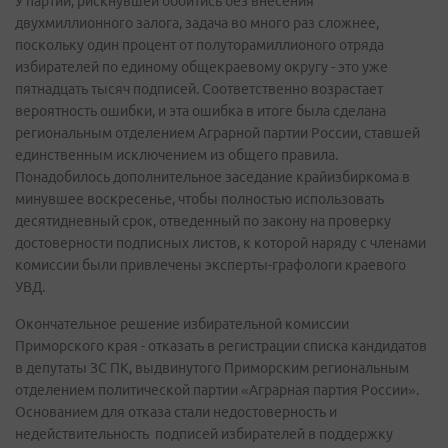
У партии, рискнувшей обойтись без внесения
двухмиллионного залога, задача во много раз сложнее,
поскольку один процент от полуторамиллионого отряда
избирателей по единому общекраевому округу - это уже
пятнадцать тысяч подписей. Соответственно возрастает
вероятность ошибки, и эта ошибка в итоге была сделана
региональным отделением Аграрной партии России, ставшей
единственным исключением из общего правила.
Понадобилось дополнительное заседание крайизбиркома в
минувшее воскресенье, чтобы полностью использовать
десятидневный срок, отведенный по закону на проверку
достоверности подписных листов, к которой наряду с членами
комиссии были привлечены эксперты-графологи краевого
УВД.
Окончательное решение избирательной комиссии
Приморского края - отказать в регистрации списка кандидатов
в депутаты ЗС ПК, выдвинутого Приморским региональным
отделением политической партии «Аграрная партия России».
Основанием для отказа стали недостоверность и
недействительность подписей избирателей в поддержку