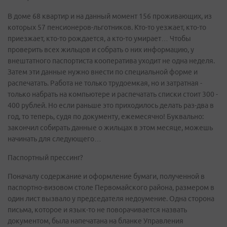
В доме 68 квартир и на данный момент 156 проживающих, из
которых 57 пенсионеров-льготников. Кто-то уезжает, кто-то
приезжает, кто-то рождается, а кто-то умирает… Чтобы
проверить всех жильцов и собрать о них информацию, у
внештатного паспортиста кооператива уходит не одна неделя.
Затем эти данные нужно внести по специальной форме и
распечатать. Работа не только трудоемкая, но и затратная -
только набрать на компьютере и распечатать списки стоит 300 -
400 рублей. Но если раньше это приходилось делать раз-два в
год, то теперь, судя по документу, ежемесячно! Буквально:
закончил собирать данные о жильцах в этом месяце, можешь
начинать для следующего…
Паспортный прессинг?
Поначалу содержание и оформление бумаги, полученной в
паспортно-визовом столе Первомайского района, размером в
один лист вызвало у председателя недоумение. Одна сторона
письма, которое и язык-то не поворачивается назвать
документом, была напечатана на бланке Управления