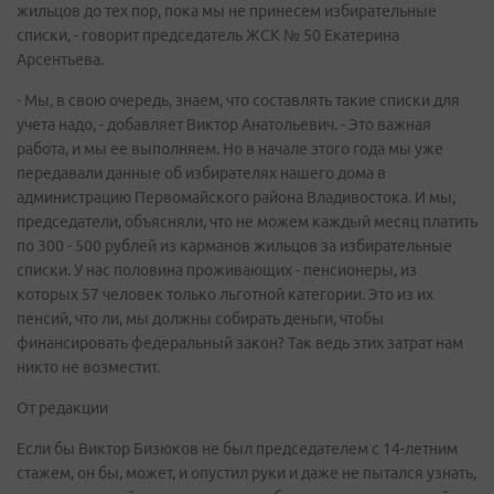
жильцов до тех пор, пока мы не принесем избирательные
списки, - говорит председатель ЖСК № 50 Екатерина
Арсентьева.
- Мы, в свою очередь, знаем, что составлять такие списки для
учета надо, - добавляет Виктор Анатольевич. - Это важная
работа, и мы ее выполняем. Но в начале этого года мы уже
передавали данные об избирателях нашего дома в
администрацию Первомайского района Владивостока. И мы,
председатели, объясняли, что не можем каждый месяц платить
по 300 - 500 рублей из карманов жильцов за избирательные
списки. У нас половина проживающих - пенсионеры, из
которых 57 человек только льготной категории. Это из их
пенсий, что ли, мы должны собирать деньги, чтобы
финансировать федеральный закон? Так ведь этих затрат нам
никто не возместит.
От редакции
Если бы Виктор Бизюков не был председателем с 14-летним
стажем, он бы, может, и опустил руки и даже не пытался узнать,