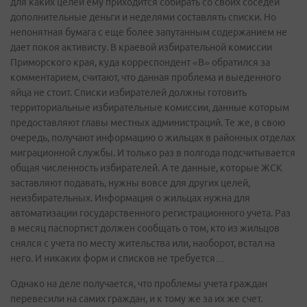
для каких целей ему приходится собирать со своих соседей
дополнительные деньги и неделями составлять списки. Но
непонятная бумага с еще более запутанным содержанием не
дает покоя активисту. В краевой избирательной комиссии
Приморского края, куда корреспондент «В» обратился за
комментарием, считают, что данная проблема и выеденного
яйца не стоит. Списки избирателей должны готовить
территориальные избирательные комиссии, данные которым
предоставляют главы местных администраций. Те же, в свою
очередь, получают информацию о жильцах в районных отделах
миграционной службы. И только раз в полгода подсчитывается
общая численность избирателей. А те данные, которые ЖСК
заставляют подавать, нужны вовсе для других целей,
неизбирательных. Информация о жильцах нужна для
автоматизации государственного регистрационного учета. Раз
в месяц паспортист должен сообщать о том, кто из жильцов
снялся с учета по месту жительства или, наоборот, встал на
него. И никаких форм и списков не требуется…
Однако на деле получается, что проблемы учета граждан
перевесили на самих граждан, и к тому же за их же счет.