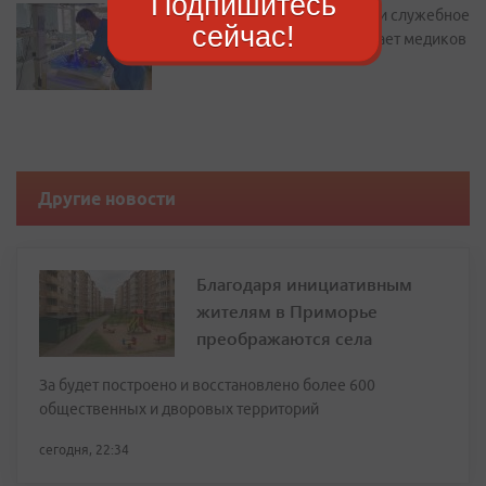
Подпишитесь
Подъемные до 2 миллионов и служебное
сейчас!
жилье: как Находка привлекает медиков
Другие новости
Благодаря инициативным
жителям в Приморье
преображаются села
За будет построено и восстановлено более 600
общественных и дворовых территорий
сегодня, 22:34