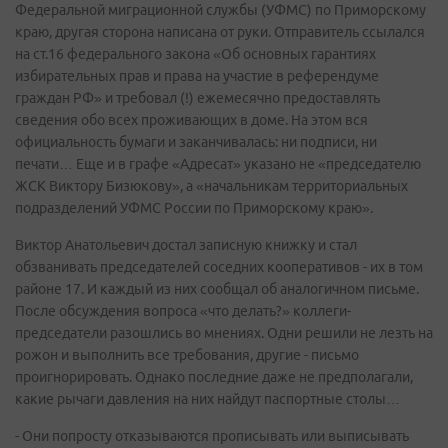
Федеральной миграционной службы (УФМС) по Приморскому
краю, другая сторона написана от руки. Отправитель ссылался
на ст.16 федерального закона «Об основных гарантиях
избирательных прав и права на участие в референдуме
граждан РФ» и требовал (!) ежемесячно предоставлять
сведения обо всех проживающих в доме. На этом вся
официальность бумаги и заканчивалась: ни подписи, ни
печати… Еще и в графе «Адресат» указано не «председателю
ЖСК Виктору Бизюкову», а «начальникам территориальных
подразделений УФМС России по Приморскому краю».
Виктор Анатольевич достал записную книжку и стал
обзванивать председателей соседних кооперативов - их в том
районе 17. И каждый из них сообщал об аналогичном письме.
После обсуждения вопроса «что делать?» коллеги-
председатели разошлись во мнениях. Одни решили не лезть на
рожон и выполнить все требования, другие - письмо
проигнорировать. Однако последние даже не предполагали,
какие рычаги давления на них найдут паспортные столы…
- Они попросту отказываются прописывать или выписывать