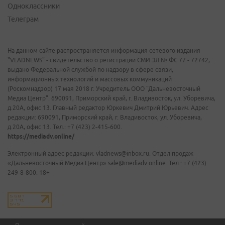
Одноклассники
Телеграм
На данном сайте распространяется информация сетевого издания
"VLADNEWS" - свидетельство о регистрации СМИ ЭЛ № ФС 77 - 72742,
выдано Федеральной службой по надзору в сфере связи,
информационных технологий и массовых коммуникаций
(Роскомнадзор) 17 мая 2018 г. Учредитель ООО "Дальневосточный
Медиа Центр". 690091, Приморский край, г. Владивосток, ул. Уборевича,
д.20А, офис 13. Главный редактор Юркевич Дмитрий Юрьевич. Адрес
редакции: 690091, Приморский край, г. Владивосток, ул. Уборевича,
д.20А, офис 13. Тел.: +7 (423) 2-415-600.
https://mediadv.online/
Электронный адрес редакции: vladnews@inbox.ru. Отдел продаж
«Дальневосточный Медиа Центр» sale@mediadv.online. Тел.: +7 (423)
249-8-800. 18+