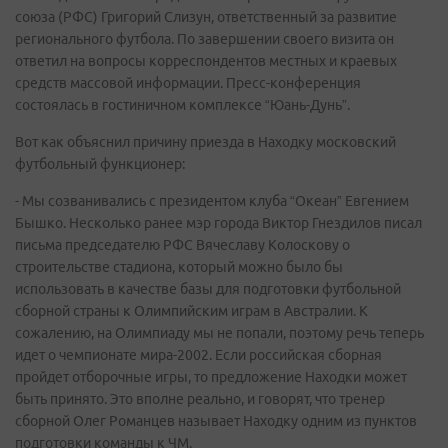
союза (РФС) Григорий Слизун, ответственный за развитие
регионального футбола. По завершении своего визита он
ответил на вопросы корреспондентов местных и краевых
средств массовой информации. Пресс-конференция
состоялась в гостиничном комплексе “Юань-Дунь”.
Вот как объяснил причину приезда в Находку московский
футбольный функционер:
- Мы созванивались с президентом клуба “Океан” Евгением
Бышко. Несколько ранее мэр города Виктор Гнездилов писал
письма председателю РФС Вячеславу Колоскову о
строительстве стадиона, который можно было бы
использовать в качестве базы для подготовки футбольной
сборной страны к Олимпийским играм в Австралии. К
сожалению, на Олимпиаду мы не попали, поэтому речь теперь
идет о чемпионате мира-2002. Если российская сборная
пройдет отборочные игры, то предложение Находки может
быть принято. Это вполне реально, и говорят, что тренер
сборной Олег Романцев называет Находку одним из пунктов
подготовки команды к ЧМ.