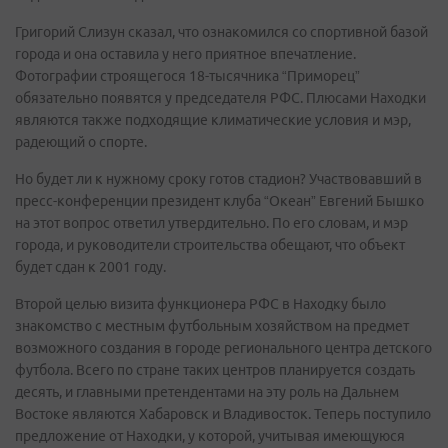
Григорий Слизун сказал, что ознакомился со спортивной базой
города и она оставила у него приятное впечатление.
Фотографии строящегося 18-тысячника “Приморец”
обязательно появятся у председателя РФС. Плюсами Находки
являются также подходящие климатические условия и мэр,
радеющий о спорте.
Но будет ли к нужному сроку готов стадион? Участвовавший в
пресс-конференции президент клуба “Океан” Евгений Бышко
на этот вопрос ответил утвердительно. По его словам, и мэр
города, и руководители строительства обещают, что объект
будет сдан к 2001 году.
Второй целью визита функционера РФС в Находку было
знакомство с местным футбольным хозяйством на предмет
возможного создания в городе регионального центра детского
футбола. Всего по стране таких центров планируется создать
десять, и главными претендентами на эту роль на Дальнем
Востоке являются Хабаровск и Владивосток. Теперь поступило
предложение от Находки, у которой, учитывая имеющуюся