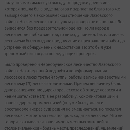
получить максимальную выгоду от продажи древесины,
которая пошла бы в виде налогов и зарплат на благо того же
вымирающего в экономическом отношении Лазовского
района. Но сам лесхоз этого пункта договора не выполнял. Лес
вывозился без предварительной оценки. То ли народ в
лесничестве шибко занятой, то ли мзду поимел. Так или иначе,
лесничему было выдано предписание о прекращении работ до
устранения обнаруженных недостатков. Но это был уже
тревожный сигнал для последующих проверок.
Было проверено и Чернорученское лесничество Лазовского
района. На отведенной под рубки переформирования
лесосеке в лесах третьей группы работы велись неизвестными
лесничему (?!) лесозаготовителями. Причем лесничему было
дано распоряжение директора лесхоза об отводе лесосеки и
невмешательстве (?!) в ее разработку. Конфликтовавший и
ранее с директором лесничий (он уже был уволен и
восстановлен через суд) решил не вмешиваться, но посылал
лесников смотреть за тем, что происходит на лесосеке. Что ни
говори, сказывается зависимость местных жителей от
столоначальников - боязнь мести, преследований, ущемлений