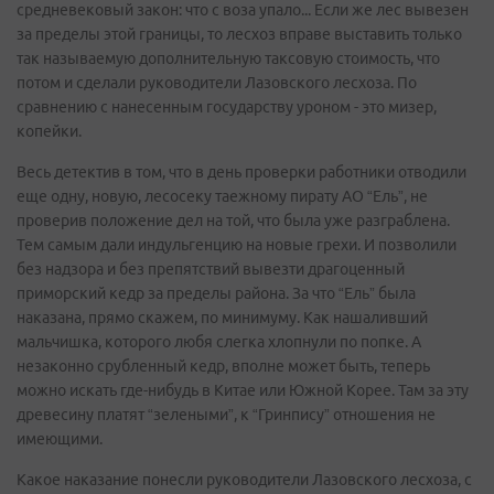
средневековый закон: что с воза упало... Если же лес вывезен
за пределы этой границы, то лесхоз вправе выставить только
так называемую дополнительную таксовую стоимость, что
потом и сделали руководители Лазовского лесхоза. По
сравнению с нанесенным государству уроном - это мизер,
копейки.
Весь детектив в том, что в день проверки работники отводили
еще одну, новую, лесосеку таежному пирату АО “Ель”, не
проверив положение дел на той, что была уже разграблена.
Тем самым дали индульгенцию на новые грехи. И позволили
без надзора и без препятствий вывезти драгоценный
приморский кедр за пределы района. За что “Ель” была
наказана, прямо скажем, по минимуму. Как нашаливший
мальчишка, которого любя слегка хлопнули по попке. А
незаконно срубленный кедр, вполне может быть, теперь
можно искать где-нибудь в Китае или Южной Корее. Там за эту
древесину платят “зелеными”, к “Гринпису” отношения не
имеющими.
Какое наказание понесли руководители Лазовского лесхоза, с