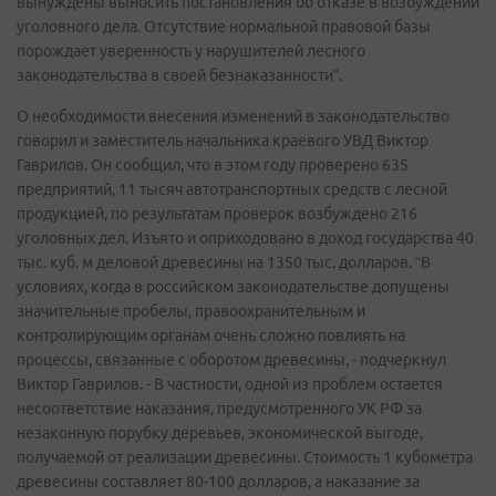
вынуждены выносить постановления об отказе в возбуждении
уголовного дела. Отсутствие нормальной правовой базы
порождает уверенность у нарушителей лесного
законодательства в своей безнаказанности”.
О необходимости внесения изменений в законодательство
говорил и заместитель начальника краевого УВД Виктор
Гаврилов. Он сообщил, что в этом году проверено 635
предприятий, 11 тысяч автотранспортных средств с лесной
продукцией, по результатам проверок возбуждено 216
уголовных дел. Изъято и оприходовано в доход государства 40
тыс. куб. м деловой древесины на 1350 тыс. долларов. “В
условиях, когда в российском законодательстве допущены
значительные пробелы, правоохранительным и
контролирующим органам очень сложно повлиять на
процессы, связанные с оборотом древесины, - подчеркнул
Виктор Гаврилов. - В частности, одной из проблем остается
несоответствие наказания, предусмотренного УК РФ за
незаконную порубку деревьев, экономической выгоде,
получаемой от реализации древесины. Стоимость 1 кубометра
древесины составляет 80-100 долларов, а наказание за