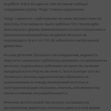
на работе. И все же один из этих лесников сообщил
сотрудникам группы “Кедр” о явных нарушениях.
“Кедр” совместно с работниками лесничества навестили эту
лесосеку. И не напрасно. Было срублено 105 стволов дуба
монгольского, дерева примечательного во всех отношениях и
промышленной разработке на данной лесосеке не
подлежащего. Всего это 132,96 кубического метра ценной
древесины.
И снова детектив. Протокол о лесонарушении, ведомость
пересчета самовольно срубленных деревьев, составленные на
лесосеке, подписали все работники лесничества, включая
находящегося в отпуске лесничего. Зато в конторе того же
Лазовского лесхоза, куда инспектора обратились за
разъяснениями по поводу проверенной лесосеки, в
категоричной форме отказались отвечать, кем именно и на
каком основании она разрабатывается.
Инженер лесного хозяйства лесхоза, сославшись на
распоряжение директора, отказалась даже в устной форме