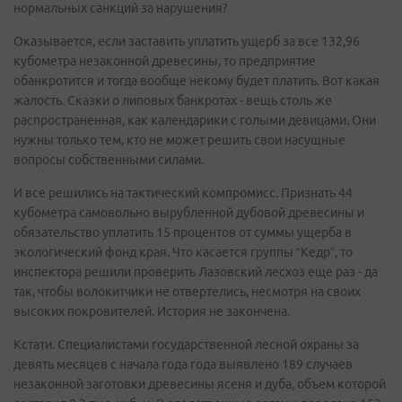
нормальных санкций за нарушения?
Оказывается, если заставить уплатить ущерб за все 132,96
кубометра незаконной древесины, то предприятие
обанкротится и тогда вообще некому будет платить. Вот какая
жалость. Сказки о липовых банкротах - вещь столь же
распространенная, как календарики с голыми девицами. Они
нужны только тем, кто не может решить свои насущные
вопросы собственными силами.
И все решились на тактический компромисс. Признать 44
кубометра самовольно вырубленной дубовой древесины и
обязательство уплатить 15 процентов от суммы ущерба в
экологический фонд края. Что касается группы “Кедр”, то
инспектора решили проверить Лазовский лесхоз еще раз - да
так, чтобы волокитчики не отвертелись, несмотря на своих
высоких покровителей. История не закончена.
Кстати. Специалистами государственной лесной охраны за
девять месяцев с начала года года выявлено 189 случаев
незаконной заготовки древесины ясеня и дуба, объем которой