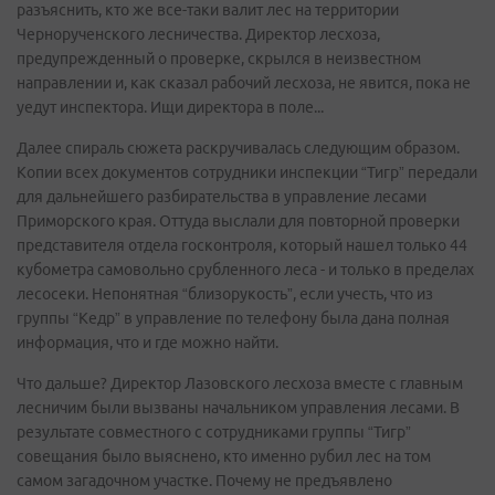
разъяснить, кто же все-таки валит лес на территории
Чернорученского лесничества. Директор лесхоза,
предупрежденный о проверке, скрылся в неизвестном
направлении и, как сказал рабочий лесхоза, не явится, пока не
уедут инспектора. Ищи директора в поле...
Далее спираль сюжета раскручивалась следующим образом.
Копии всех документов сотрудники инспекции “Тигр” передали
для дальнейшего разбирательства в управление лесами
Приморского края. Оттуда выслали для повторной проверки
представителя отдела госконтроля, который нашел только 44
кубометра самовольно срубленного леса - и только в пределах
лесосеки. Непонятная “близорукость”, если учесть, что из
группы “Кедр” в управление по телефону была дана полная
информация, что и где можно найти.
Что дальше? Директор Лазовского лесхоза вместе с главным
лесничим были вызваны начальником управления лесами. В
результате совместного с сотрудниками группы “Тигр”
совещания было выяснено, кто именно рубил лес на том
самом загадочном участке. Почему не предъявлено