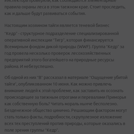
Инспектора проверяли, как соблюдаются элементарные
правила охраны леса в этом таежном крае. Стоит проследить,
как и дальше будут развиваться события.
Настоящим хозяином тайги является теневой бизнес
“Кедр” - структурное подразделение специализированной
оперативной инспекции “Тигр”, которая финансируется
Всемирным фондом дикой природы (WWF). Группа “Кедр” за
год провела несколько проверок лесохозяйственных
предприятий этого богатейшего на природные ресурсы
района. И небезуспешно.
Об одной из них “В” рассказал в материале “Ощущение убитой
тайги”, опубликованном 10 июня. Как можно привлечь
внимание людей к этой проблеме, как заставить их осознать
происходящее за таежным отрогами и перевалами Приморья
как собственную боль? Читать мораль нынче бесполезно.
Безденежное общество цинично. Решающим фактором могут
стать только факты, подробности, скрупулезное изложение
всех тех преступлений против природы, которые оказались в
поле зрения группы “Кедр”.