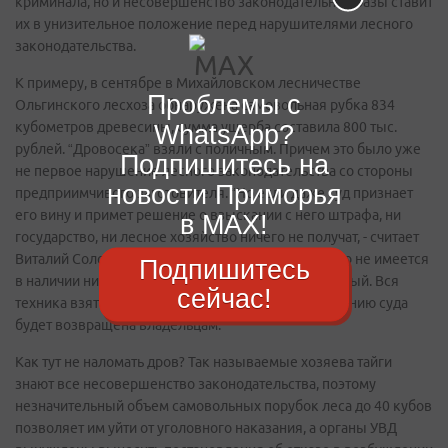
криминала, но и несовершенство законодательной базы ставит
их в унизительное положение перед нарушителями лесного
законодательства.
К примеру, в сентябре в Михайловском лесничестве
Проблемы с
Ольгинского лесхоза обнаружена самовольная рубка 834
кубометров древесины, сумма ущерба составила 800 тыс.
WhatsApp?
рублей. “Дровосека” взяли с поличным. Причем это было уже
Подпишитесь на
не первое нарушение лесного законодательства со стороны
новости Приморья
предприимчивого заготовителя. “Но если даже суд признает
его вину и примет решение о взыскании с него штрафа, ни
в MAX!
государство, ни лесное хозяйство ничего не получат, - считает
Виталий Солодун. - У этого гражданина официально не имеется
Подпишитесь
в наличии никакого имущества, а сам он безработный. Вся
сейчас!
техника взята им в аренду у частных лиц и по решению суда
будет возвращена владельцам.
Как тут не наломать дров? Так называемые хозяева тайги
знают все несовершенство законодательства, поэтому
незначительный объем самовольных порубок леса до 40 кубов
позволяет им уйти от уголовного наказания, а органы УВД