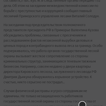
составил 8,3 тыс. куб. м. В следственные органы передано 152
дела. Об этом на заседании межведомственной комиссии по
борьбе с преступностью и коррупцией сообщил главный
лесничий Приморского управления лесами Виталий Солодун.
На заседании под председательством полномочного
представителя президента РФ в Приморье Валентина Кузова
обсуждались проблемы, связанные с пресечением и
расследованием фактов незаконной вырубки деловых и
ценных пород и контрабандного вывоза леса за границу. Особо
подчеркивалось, что работа органов государственной лесной
охраны вызывает жесткое сопротивление со стороны
криминальных структур, занимающихся теневым таежным
бизнесом. Например, совсем недавно у двери квартиры
директора Кировского лесхоза, заслуженного лесовода РФ
Дмитрия Дьякуна обнаружилось взрывное устройство. К
счастью, никто серьезно не пострадал...
Случаи физической расправы и угроз сотрудникам не
единичны. Не только незащищенность работников
государственной лесной охраны со стороны государства от