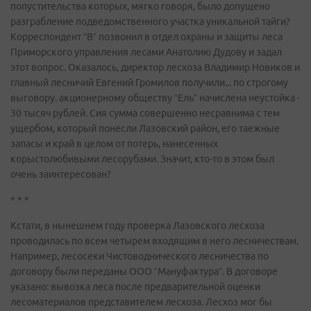
попустительства которых, мягко говоря, было допущено
разграбление подведомственного участка уникальной тайги?
Корреспондент “В” позвонил в отдел охраны и защиты леса
Приморского управления лесами Анатолию Дудову и задал
этот вопрос. Оказалось, директор лесхоза Владимир Новиков и
главный лесничий Евгений Громилов получили... по строгому
выговору. акционерному обществу “Ель” начислена неустойка -
30 тысяч рублей. Сия сумма совершенно несравнима с тем
ущербом, который понесли Лазовский район, его таежные
запасы и край в целом от потерь, нанесенных
корыстолюбивыми лесорубами. Значит, кто-то в этом был
очень заинтересован?
* * *
Кстати, в нынешнем году проверка Лазовского лесхоза
проводилась по всем четырем входящим в него лесничествам.
Например, лесосеки Чистоводнического лесничества по
договору были переданы ООО “Мануфактура”. В договоре
указано: вывозка леса после предварительной оценки
лесоматериалов представителем лесхоза. Лесхоз мог бы