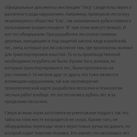
Официальные документы инспекции “Тигр” свидетельствуют о
различного рода нарушениях. Например, проверяли лесосеку
акционерного общества “Ель”, так называемые рубки главного
пользования (корреспондент “В” при этом присутствовал). И
вот что обнаружили. При разработке лесосеки спилены
деревья, находящиеся под защитой закона: кедр корейский,
тис, липа, которые росли совсем не там, где проложены волоки
для транспортировки хлыстов. То есть производственной
необходимости рубить не было. Кроме того, волоки, по
которым транспортировался лес, были проложены на
расстоянии 5-10 метров друг от друга, что тоже является
вопиющим нарушением, так как противоречит
технологической карте разработки лесосеки и технологии
лесных работ вообще. Не постеснялись рубить лес и за
пределами лесосеки.
Сверх всяких норм заготовители уничтожили подрост, так что
тайга на этом месте возродится не скоро. Кроме того, не
оборудованы переезды через нерестовые ручьи на дороге, по
которой ходит тяжелая техника. Это значит, что несколько лет