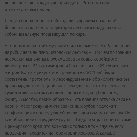
лососевых здесь ждать не приходится. Это тема для
отдельного разговора.
И еще: совершенно не соблюдались правила пожарной
безопасности. То есть территория лесосеки представляла
собой идеальную площадку для пожара.
А теперь вопрос: почему такое стало возможным? Разрешение
на рубку леса выдано Лазовским лесхозом. Причем по границе
лесосеки назначены в рубку деревья кедра корейского
диаметром от 52 сантиметров и больше - всего 29 кубических
метров. Когда в результате проверки на АО “Ель” были
составлены протоколы о лесонарушении и об экологическом
правонарушении - ущерб был громадным, - то этот лесхоз не
сумел получить полагающиеся деньги за ущерб лесному
фонду. А мог бы. Каким образом? Есть правила отпуска леса на
корню - лесопродукция от незаконных рубок подлежит
конфискации и последующей реализации самим лесхозом. Но,
как объяснили сотруднику группы “Кедр” в управлении лесами
Приморского края, это возможно только в том случае, если
продукция находится на территории лесхоза. А дальше