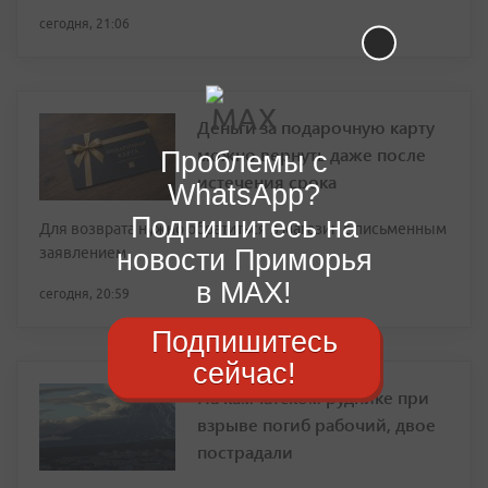
сегодня, 21:06
Деньги за подарочную карту
можно вернуть даже после
Проблемы с
истечения срока
WhatsApp?
Подпишитесь на
Для возврата нужно обратиться в магазин с письменным
новости Приморья
заявлением
в MAX!
сегодня, 20:59
Подпишитесь
сейчас!
На камчатском руднике при
взрыве погиб рабочий, двое
пострадали