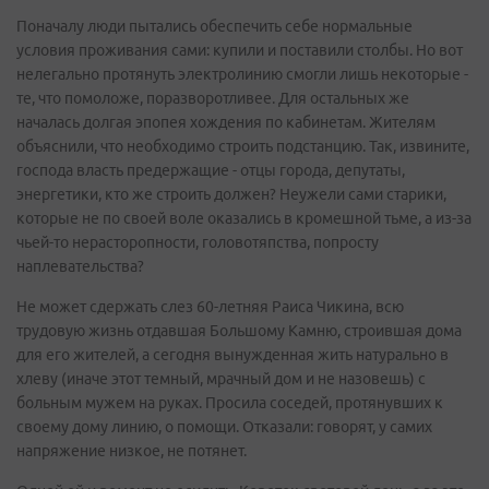
Поначалу люди пытались обеспечить себе нормальные
условия проживания сами: купили и поставили столбы. Но вот
нелегально протянуть электролинию смогли лишь некоторые -
те, что помоложе, поразворотливее. Для остальных же
началась долгая эпопея хождения по кабинетам. Жителям
объяснили, что необходимо строить подстанцию. Так, извините,
господа власть предержащие - отцы города, депутаты,
энергетики, кто же строить должен? Неужели сами старики,
которые не по своей воле оказались в кромешной тьме, а из-за
чьей-то нерасторопности, головотяпства, попросту
наплевательства?
Не может сдержать слез 60-летняя Раиса Чикина, всю
трудовую жизнь отдавшая Большому Камню, строившая дома
для его жителей, а сегодня вынужденная жить натурально в
хлеву (иначе этот темный, мрачный дом и не назовешь) с
больным мужем на руках. Просила соседей, протянувших к
своему дому линию, о помощи. Отказали: говорят, у самих
напряжение низкое, не потянет.