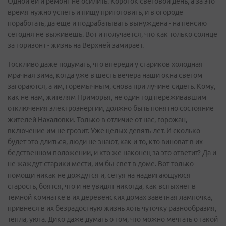
Одной ей и ремонт не осилить. Короток световой день, а за это
время нужно успеть и пищу приготовить, и в огороде
поработать, да еще и подрабатывать вынуждена - на пенсию
сегодня не выживешь. Вот и получается, что как только солнце
за горизонт - жизнь на Верхней замирает.
Тоскливо даже подумать, что впереди у стариков холодная
мрачная зима, когда уже в шесть вечера наши окна светом
загораются, а им, горемычным, снова при лучине сидеть. Кому,
как не нам, жителям Приморья, не один год переживавшим
отключения электроэнергии, должно быть понятно состояние
жителей Нахаловки. Только в отличие от нас, горожан,
включение им не грозит. Уже целых девять лет. И сколько
будет это длиться, люди не знают, как и то, кто виноват в их
бедственном положении, и кто же наконец за это ответит? Да и
не жаждут старики мести, им бы свет в доме. Вот только
помощи никак не дождутся и, сетуя на надвигающуюся
старость, боятся, что и не увидят никогда, как вспыхнет в
темной комнатке в их деревенских домах заветная лампочка,
привнеся в их безрадостную жизнь хоть чуточку разнообразия,
тепла, уюта. Дико даже думать о том, что можно мечтать о такой