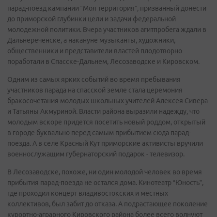
парад-поезд кампании “Моя территория”, призванный донести
до приморской глубинки цели и задачи федеральной
молодежной политики. Вчера участников агитпробега ждали в
Дальнереченске, а накануне музыканты, художники,
общественники и представители властей плодотворно
поработали в Спасске-Дальнем, Лесозаводске и Кировском.
Одним из самых ярких событий во время пребывания
участников парада на спасской земле стала церемония
бракосочетания молодых школьных учителей Алексея Сивера
и Татьяны Акмуриной. Власти района выразили надежду, что
молодым вскоре придется посетить новый роддом, открытый
в городе буквально перед самым прибытием сюда парад-
поезда. А в селе Красный Кут приморские активисты вручили
военнослужащим губернаторский подарок - телевизор.
В Лесозаводске, похоже, ни один молодой человек во время
прибытия парад-поезда не остался дома. Кинотеатр “Юность”,
где проходил концерт владивостокских и местных
коллективов, был забит до отказа. А подрастающее поколение
курортно-аграрного Кировского района более всего волнуют