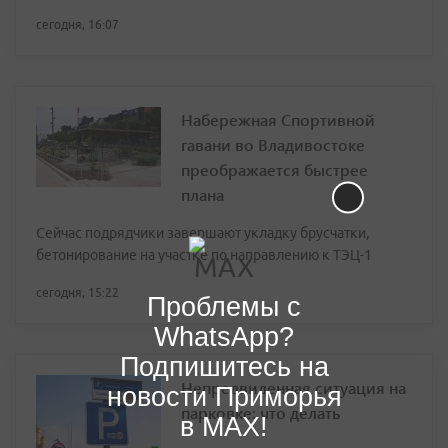
сегодня, 16:07
Набережная Спортивной
гавани во Владивостоке
преображается быстрее
плана
Сейчас подрядчики завершают укладку брусчатки,
бетонирование на участке по направлению к ТЭЦ-1
сегодня, 15:22
Проблемы с
WhatsApp?
Подпишитесь на
Непредвиденная ситуация на
новости Приморья
парковке: что делать
в MAX!