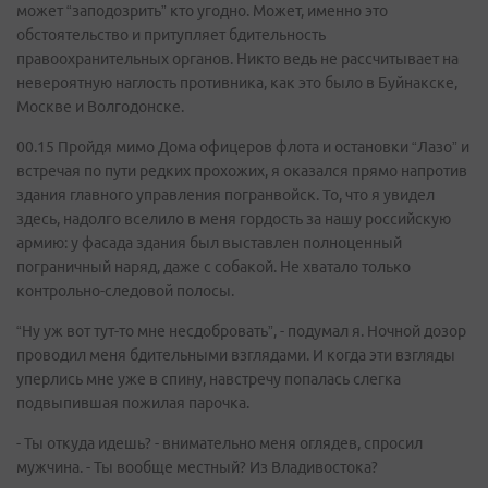
может “заподозрить” кто угодно. Может, именно это
обстоятельство и притупляет бдительность
правоохранительных органов. Никто ведь не рассчитывает на
невероятную наглость противника, как это было в Буйнакске,
Москве и Волгодонске.
00.15 Пройдя мимо Дома офицеров флота и остановки “Лазо” и
встречая по пути редких прохожих, я оказался прямо напротив
здания главного управления погранвойск. То, что я увидел
здесь, надолго вселило в меня гордость за нашу российскую
армию: у фасада здания был выставлен полноценный
пограничный наряд, даже с собакой. Не хватало только
контрольно-следовой полосы.
“Ну уж вот тут-то мне несдобровать”, - подумал я. Ночной дозор
проводил меня бдительными взглядами. И когда эти взгляды
уперлись мне уже в спину, навстречу попалась слегка
подвыпившая пожилая парочка.
- Ты откуда идешь? - внимательно меня оглядев, спросил
мужчина. - Ты вообще местный? Из Владивостока?