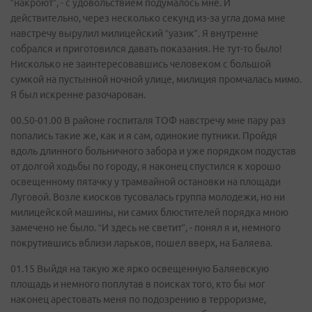
“накроют”, - с удовольствием подумалось мне. И
действительно, через несколько секунд из-за угла дома мне
навстречу вырулил милицейский “уазик”. Я внутренне
собрался и приготовился давать показания. Не тут-то было!
Нисколько не заинтересовавшись человеком с большой
сумкой на пустынной ночной улице, милиция промчалась мимо.
Я был искренне разочарован.
00.50-01.00 В районе госпиталя ТОФ навстречу мне пару раз
попались такие же, как и я сам, одинокие путники. Пройдя
вдоль длинного больничного забора и уже порядком подустав
от долгой ходьбы по городу, я наконец спустился к хорошо
освещенному пятачку у трамвайной остановки на площади
Луговой. Возле киосков тусовалась группа молодежи, но ни
милицейской машины, ни самих блюстителей порядка мною
замечено не было. “И здесь не светит”, - понял я и, немного
покрутившись вблизи ларьков, пошел вверх, на Баляева.
01.15 Выйдя на такую же ярко освещенную Баляевскую
площадь и немного поплутав в поисках того, кто бы мог
наконец арестовать меня по подозрению в терроризме,