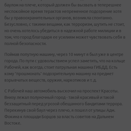
баулом на плече, который должен бы вызвать в теперешнее
неспокойное время терактов непременное подозрение хотя
бы у правоохранительных органов, возникла спонтанно.
Безусловно, с такими вещами, как терроризм, шутить не стоит,
но очень хотелось убедиться в надежной работе милиции и в
том, что город благодаря ее усилиям может чувствовать себя в
полной безопасности.
Поймав попутную машину, через 10 минут я был уже в центре
города. По пути с удовольствием успел заметить, что на кольце
Рабочей, как всегда, стоит патрульная машина ГИБДД. Есть
кому “прошмонать” подозрительную машину на предмет
взрывчатых веществ, оружия, наркотиков и т. д.
С Рабочей наш автомобиль выскочил на проспект Красоты.
Внизу лежал полуночный город - такой красивый и такой
беззащитный перед угрозой обещанного бандитами террора.
Перекинув свой баул через плечо, я пошел от улицы Адм.
Фокина к площади Борцов за власть советов на Дальнем
Востоке.