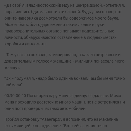
- Да свой я, владивостокский! Иду из центра домой, - ответил я,
поразившись бдительности этих людей. Будь у них право, вот
они-то наверняка досмотрели бы содержимое моего баула.
Может быть, благодаря именно таким людям в руки
правоохранительных органов попадают подозрительные
личности, обнаруживаются оставленные в людных местах
коробки и дипломаты.
- Там у нас, на вокзале, заминировано, - сказала нетрезвым и
доверительным голосом женщина. - Милиция понаехала. Чего-
то ищут.
“Эх, - подумал я, - надо было идти на вокзал. Там бы меня точно
поймали”.
00.30-00.40 Поговорив пару минут, я двинулся дальше. Мимо
меня проходило достаточно много машин, но не встретился ни
один пост проверки частных автомобилей.
Пройдя остановку “Авангард”, я вспомнил, что на Махалина
есть милицейское отделение. “Вот сейчас меня точно