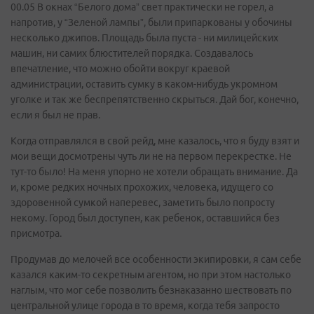
00.05 В окнах “Белого дома” свет практически не горел, а
напротив, у “Зеленой лампы”, были припаркованы у обочины
несколько джипов. Площадь была пуста - ни милицейских
машин, ни самих блюстителей порядка. Создавалось
впечатление, что можно обойти вокруг краевой
администрации, оставить сумку в каком-нибудь укромном
уголке и так же беспрепятственно скрыться. Дай бог, конечно,
если я был не прав.
Когда отправлялся в свой рейд, мне казалось, что я буду взят и
мои вещи досмотрены чуть ли не на первом перекрестке. Не
тут-то было! На меня упорно не хотели обращать внимание. Да
и, кроме редких ночных прохожих, человека, идущего со
здоровенной сумкой наперевес, заметить было попросту
некому. Город был доступен, как ребенок, оставшийся без
присмотра.
Продумав до мелочей все особенности экипировки, я сам себе
казался каким-то секретным агентом, но при этом настолько
наглым, что мог себе позволить безнаказанно шествовать по
центральной улице города в то время, когда тебя запросто