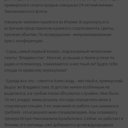
приморского спорта прорыв совершил 24-летний мичман
Тихоокеанского флота.
Накануне чемпион прилетел из Италии. В аэропорту его
встречали представители краевого спорткомитета. Цветы,
крепкие объятия. По возвращении - импровизированная
пресс-конференция.
- Саша, самый первый вопрос, подсказанный читателями
газеты “Владивосток”. Многие, услышав о твоем успехе по
радио и телевизору, сомневаются: а местный ли? Будто тебя
откуда-то привезли, перекупили?
- Ерунда все это, - смеется Александр, - местный я, приморский.
Вырос во Владивостоке. В детстве ничем особенным не
выделялся, а в греблю попал абсолютно случайно. Мне было
10 лет, и вдруг мама решила, что надо определить меня в
спортивную секцию. У ее знакомой по работе сын занимался
греблей - это и решило мою специализацию. Азы осваивал у
тренера Игоря Николаевича Бульбатенко. Сейчас он работает в
Японии, его питомцы уже добираются до международных