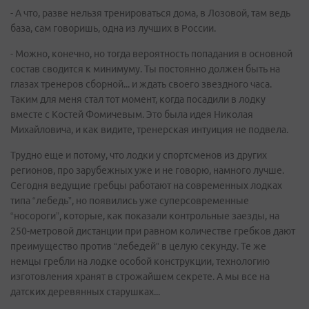
- А что, разве нельзя тренироваться дома, в Лозовой, там ведь
база, сам говоришь, одна из лучших в России.
- Можно, конечно, но тогда вероятность попадания в основной
состав сводится к минимуму. Ты постоянно должен быть на
глазах тренеров сборной... и ждать своего звездного часа.
Таким для меня стал тот момент, когда посадили в лодку
вместе с Костей Фомичевым. Это была идея Николая
Михайловича, и как видите, тренерская интуиция не подвела.
Трудно еще и потому, что лодки у спортсменов из других
регионов, про зарубежных уже и не говорю, намного лучше.
Сегодня ведущие гребцы работают на современных лодках
типа “лебедь”, но появились уже суперсовременные
“носороги”, которые, как показали контрольные заезды, на
250-метровой дистанции при равном количестве гребков дают
преимущество против “лебедей” в целую секунду. Те же
немцы гребли на лодке особой конструкции, технологию
изготовления хранят в строжайшем секрете. А мы все на
датских деревянных старушках...