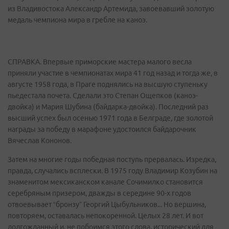
из Владивостока Александр Артемида, завоевавший золотую
медаль чемпиона мира в гребле на каноэ.
СПРАВКА. Впервые приморские мастера малого весла
приняли участие в чемпионатах мира 41 год назад и тогда же, в
августе 1958 года, в Праге поднялись на высшую ступеньку
пьедестала почета. Сделали это Степан Ощепков (каноэ-
двойка) и Мария Шубина (байдарка-двойка). Последний раз
высший успех был осенью 1971 года в Белграде, где золотой
награды за победу в марафоне удостоился байдарочник
Вячеслав Кононов.
Затем на многие годы победная поступь прервалась. Изредка,
правда, случались всплески. В 1975 году Владимир Козубин на
знаменитом мексиканском канале Сочимилко становится
серебряным призером, дважды в середине 90-х годов
отвоевывает “бронзу” Георгий Цыбульников... Но вершина,
повторяем, оставалась непокоренной. Целых 28 лет. И вот
долгожданный и, не побоимся этого слова, исторический для