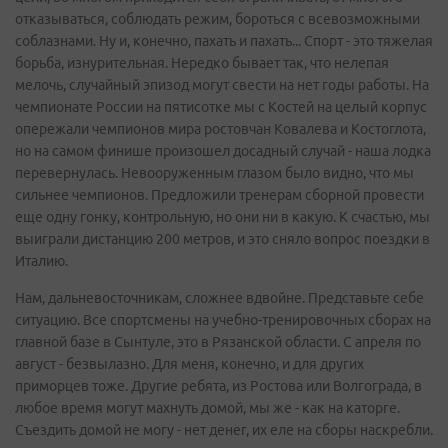
отказываться, соблюдать режим, бороться с всевозможными
соблазнами. Ну и, конечно, пахать и пахать... Спорт - это тяжелая
борьба, изнурительная. Нередко бывает так, что нелепая
мелочь, случайный эпизод могут свести на нет годы работы. На
чемпионате России на пятисотке мы с Костей на целый корпус
опережали чемпионов мира ростовчан Ковалева и Костоглота,
но на самом финише произошел досадный случай - наша лодка
перевернулась. Невооруженным глазом было видно, что мы
сильнее чемпионов. Предложили тренерам сборной провести
еще одну гонку, контрольную, но они ни в какую. К счастью, мы
выиграли дистанцию 200 метров, и это сняло вопрос поездки в
Италию.
Нам, дальневосточникам, сложнее вдвойне. Представьте себе
ситуацию. Все спортсмены на учебно-тренировочных сборах на
главной базе в Сынтуле, это в Рязанской области. С апреля по
август - безвылазно. Для меня, конечно, и для других
приморцев тоже. Другие ребята, из Ростова или Волгограда, в
любое время могут махнуть домой, мы же - как на каторге.
Съездить домой не могу - нет денег, их еле на сборы наскребли.