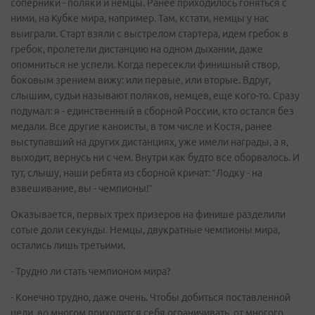
соперники - поляки и немцы. Ранее приходилось гоняться с
ними, на Кубке мира, например. Там, кстати, немцы у нас
выиграли. Старт взяли с выстрелом стартера, идем гребок в
гребок, пролетели дистанцию на одном дыхании, даже
опомниться не успели. Когда пересекли финишный створ,
боковым зрением вижу: или первые, или вторые. Вдруг,
слышим, судьи называют поляков, немцев, еще кого-то. Сразу
подумал: я - единственный в сборной России, кто остался без
медали. Все другие каноисты, в том числе и Костя, ранее
выступавший на других дистанциях, уже имели награды, а я,
выходит, вернусь ни с чем. Внутри как будто все оборвалось. И
тут, слышу, наши ребята из сборной кричат: “Лодку - на
взвешивание, вы - чемпионы!”
Оказывается, первых трех призеров на финише разделили
сотые доли секунды. Немцы, двукратные чемпионы мира,
остались лишь третьими.
- Трудно ли стать чемпионом мира?
- Конечно трудно, даже очень. Чтобы добиться поставленной
цели, во многом приходится себя ограничивать, от многого