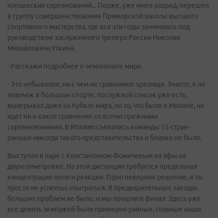
юношеских соревнований... Позже, уже имея разряд, перешел
в группу совершенствования Приморской школы высшего
спортивного мастерства, где все эти годы занимаюсь под
руководством заслуженного тренера России Николая
Михайловича Уткина.
- Расскажи подробнее о чемпионате мира.
- Это небывалое, ни с чем не сравнимое зрелище. Знаете, я не
новичок в большом спорте, послужной список уже есть,
выигрывал даже на Кубках мира, но то, что было в Милане, не
идет ни в какое сравнение со всеми прежними
соревнованиями. В Италию съехались команды 55 стран -
раньше никогда такого представительства и близко не было.
Выступал в паре с Константином Фомичевым из Уфы на
двухсотметровке. На этой дистанции требуется предельная
концентрация воли и реакции. Одно неверное решение, и ты
просто не успеешь отыграться. В предварительных заездах
больших проблем не было, и мы прошли в финал. Здесь уже
все девять экипажей были примерно равные, главные наши