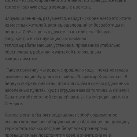
только что смонтированной котельной, которая должна дать
тепло и горячую воду в холодные времена.
Злоумышленника, разумеется, найдут - скорее всего это кто-то
из местных жителей, вконец ошалевший от безработицы и
нищеты. Сейчас речь о другом - в школе села Ясного
запускается в эксплуатацию автономная
тепловырабатывающая установка, призванная стабильно
обеспечивать ребятню и учителей положенным
микроклиматом.
- Такую политику мы ведем с прошлого года, - поясняет глава
администрации Чугуевского района Владимир Коваленко. - В
первую очередь она относится к школам в самых отдаленных
населенных пунктах, куда затруднен завоз топлива. А начали с
Саратовской неполной средней школы. На очереди - школа в
Самарке.
Котлоагрегат в Ясном представляет собой современное
высокоэкономичное оборудование, работающее по принципу
термостата. Ночью, когда не берут электроэнергию
промышленные предприятия края, а значит, она не в