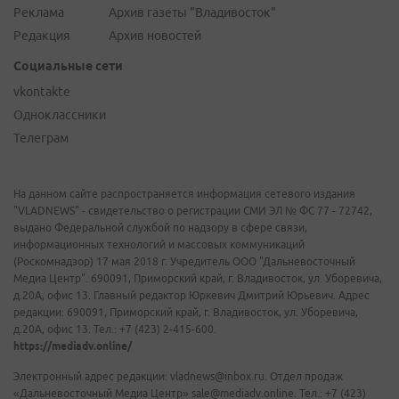
Реклама
Архив газеты "Владивосток"
Редакция
Архив новостей
Социальные сети
vkontakte
Одноклассники
Телеграм
На данном сайте распространяется информация сетевого издания
"VLADNEWS" - свидетельство о регистрации СМИ ЭЛ № ФС 77 - 72742,
выдано Федеральной службой по надзору в сфере связи,
информационных технологий и массовых коммуникаций
(Роскомнадзор) 17 мая 2018 г. Учредитель ООО "Дальневосточный
Медиа Центр". 690091, Приморский край, г. Владивосток, ул. Уборевича,
д.20А, офис 13. Главный редактор Юркевич Дмитрий Юрьевич. Адрес
редакции: 690091, Приморский край, г. Владивосток, ул. Уборевича,
д.20А, офис 13. Тел.: +7 (423) 2-415-600.
https://mediadv.online/
Электронный адрес редакции: vladnews@inbox.ru. Отдел продаж
«Дальневосточный Медиа Центр» sale@mediadv.online. Тел.: +7 (423)