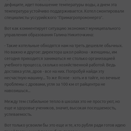
дефиците, идет повышение температуры воды, а днем эта
температура устойчиво поддерживается. Котел смонтировали
специалисты уссурийского “Примагропромэнерго”.
Вот как комментирует ситуацию экономист муниципального
управления образования Галина Никиточкина:
- Такие котельные обходятся нам на треть дешевле обычных.
Но важно и другое: директора школ района - женщины, им
сегодня приходится заниматься не столько организацией
учебного процесса, сколько хозяйственной работой. Ведь
доставка угля, дров - все на них. Попробуй найди эту
несчастную машину... То же Ясное - хоть и в тайге, но вечные
проблемы с дровами, угля за 100 км от райцентра не
навозишься...
Между тем стабильное тепло в школах это не просто уют, но
еще и здоровье учеников, значит, высокая посещаемость,
успеваемость.
Вот только усвоили бы это еще и те, кто рубля ради готов идею