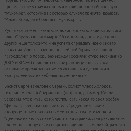
Нормально. Это по-панковски, наверное. Так насыщенно я
провел встречу с музыкантами владивостокской рок-группы
“Мухомор”, которую в некоторых случаях принято называть
“Алекс Холодов и бешеные мухоморы”.
Руппа эта, можно сказать, из новой волны владивостокского
рока. Образованная в марте 98-го, команда, как и десятки
других, еще толком-то и не успела оправдать идею своего
создания. Адепты наиподпольнейшей “припанкованной
психоделии” в перерывах между сессиями студенческими (в
ДВГУ и ВГУЭС) проводят сессии репетиционные, а все
остальное время заполняется активными тусовками и
выступлениями на небольших фестивалях.
Басист Сергей (Человек Серый), солист Алекс Холодов,
гитарист Алексей Спиридонов (на фото), драммер Килли
уверены, что в музыке их группы есть какая-то своя особая
“фишка”. Припанкованный стиль, “родивший” такие
стопроцентные подпольные хиты, как “Пустите меня” и
“Девочка на велосипеде”, как это ни странно, стал результатом
постоянных творческих и организационных коллизий, разного