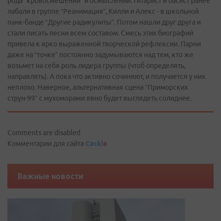
рода “кровосмешений” и осмыслений. Гитарист и басист ранее
лабали в группе “Реанимация”, Килли и Алекс - в школьной
панк-банде “Другие радикулиты”. Потом нашли друг друга и
стали писать песни всем составом. Смесь этих биографий
привела к ярко выраженной творческой рефлексии. Парни
даже на “точке” постоянно задумываются над тем, кто же
возьмет на себя роль лидера группы (чтоб определять,
направлять). А пока что активно сочиняют, и получается у них
неплохо. Наверное, альтернативная сцена “Приморских
струн-99” с мухоморами явно будет выглядеть солиднее.
Comments are disabled
Комментарии для сайта
Cackl
e
Важные новости