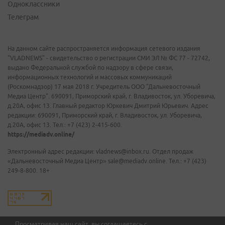
Одноклассники
Телеграм
На данном сайте распространяется информация сетевого издания
"VLADNEWS" - свидетельство о регистрации СМИ ЭЛ № ФС 77 - 72742,
выдано Федеральной службой по надзору в сфере связи,
информационных технологий и массовых коммуникаций
(Роскомнадзор) 17 мая 2018 г. Учредитель ООО "Дальневосточный
Медиа Центр". 690091, Приморский край, г. Владивосток, ул. Уборевича,
д.20А, офис 13. Главный редактор Юркевич Дмитрий Юрьевич. Адрес
редакции: 690091, Приморский край, г. Владивосток, ул. Уборевича,
д.20А, офис 13. Тел.: +7 (423) 2-415-600.
https://mediadv.online/
Электронный адрес редакции: vladnews@inbox.ru. Отдел продаж
«Дальневосточный Медиа Центр» sale@mediadv.online. Тел.: +7 (423)
249-8-800. 18+
Просматривая наш сайт, вы соглашаетесь с