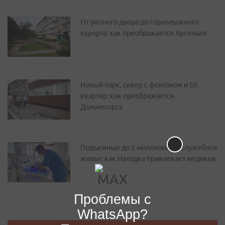
От уютного двора до горнолыжного
курорта: как преображается Арсеньев
Новый парк, сквер с фонтаном и 50
квартир: как преображается
Дальнегорск
Подъемные до 2 миллионов и служебное
жилье: как Находка привлекает медиков
Проблемы с
WhatsApp?