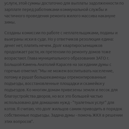
услуги, этой суммы достаточно для выплаты задолженности по
зарплате перед работниками коммунальной службы и
частичного проведения ремонта жилого массива накануне
зимы.
Созданы комиссии по работе с неплательщиками, поданы и
выиграны иски в суде. Но у ответчиков резолюция едина:
денег нет, платить нечем. Долг квартиросъемщиков
продолжает расти, их претензии по ремонту домов тоже
возрастают. Глава муниципального образования ЗАТО г.
Большой Камень Анатолий Карасев на заседании думы с
горечью отметил: "Мы не можем воспитывать население,
потому и рушат большекаменцы отремонтированные
подъезды, восстановленные площадки и скамейки у
подъездов. Ко многим домам привезены земля и песок для
благоустройства дворов, но все это большей частью
использовано для домашних нужд - "туалетных услуг" для
котов. Я считаю, что долг жильцов самим приводить в порядок
собственные подъезды. Задача думы - помочь ЖКХ в решении
этих вопросов".