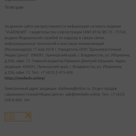
Телеграм
На данном сайте распространяется информация сетевого издания
"VLADNEWS" - свидетельство о регистрации СМИ ЭЛ № ФС 77 - 72742,
выдано Федеральной службой по надзору в сфере связи,
информационных технологий и массовых коммуникаций
(Роскомнадзор) 17 мая 2018 г. Учредитель ООО "Дальневосточный
Медиа Центр". 690091, Приморский край, г. Владивосток, ул. Уборевича,
д.20А, офис 13. Главный редактор Юркевич Дмитрий Юрьевич. Адрес
редакции: 690091, Приморский край, г. Владивосток, ул. Уборевича,
д.20А, офис 13. Тел.: +7 (423) 2-415-600.
https://mediadv.online/
Электронный адрес редакции: vladnews@inbox.ru. Отдел продаж
«Дальневосточный Медиа Центр» sale@mediadv.online. Тел.: +7 (423)
249-8-800. 18+