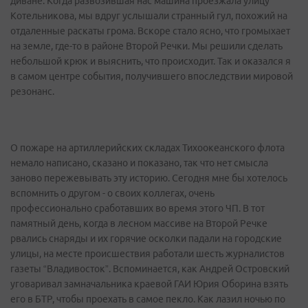
диване. Когда развозившая нас машина проезжала улицу
Котельникова, мы вдруг услышали странный гул, похожий на
отдаленные раскаты грома. Вскоре стало ясно, что громыхает
на земле, где-то в районе Второй Речки. Мы решили сделать
небольшой крюк и выяснить, что происходит. Так и оказался я
в самом центре события, получившего впоследствии мировой
резонанс.
О пожаре на артиллерийских складах Тихоокеанского флота
немало написано, сказано и показано, так что нет смысла
заново пережевывать эту историю. Сегодня мне бы хотелось
вспомнить о другом - о своих коллегах, очень
профессионально сработавших во время этого ЧП. В тот
памятный день, когда в лесном массиве на Второй Речке
рвались снаряды и их горячие осколки падали на городские
улицы, на месте происшествия работали шесть журналистов
газеты “Владивосток”. Вспоминается, как Андрей Островский
уговаривал замначальника краевой ГАИ Юрия Оборина взять
его в БТР, чтобы проехать в самое пекло. Как лазил ночью по