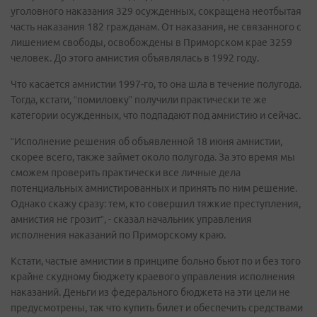
уголовного наказания 329 осужденных, сокращена неотбытая
часть наказания 182 гражданам. От наказания, не связанного с
лишением свободы, освобождены в Приморском крае 3259
человек. До этого амнистия объявлялась в 1992 году.
Что касается амнистии 1997-го, то она шла в течение полугода.
Тогда, кстати, “помиловку” получили практически те же
категории осужденных, что подпадают под амнистию и сейчас.
“Исполнение решения об объявленной 18 июня амнистии,
скорее всего, также займет около полугода. За это время мы
сможем проверить практически все личные дела
потенциальных амнистированных и принять по ним решение.
Однако скажу сразу: тем, кто совершил тяжкие преступления,
амнистия не грозит”, - сказал начальник управления
исполнения наказаний по Приморскому краю.
Кстати, частые амнистии в принципе больно бьют по и без того
крайне скудному бюджету краевого управления исполнения
наказаний. Деньги из федерального бюджета на эти цели не
предусмотрены, так что купить билет и обеспечить средствами