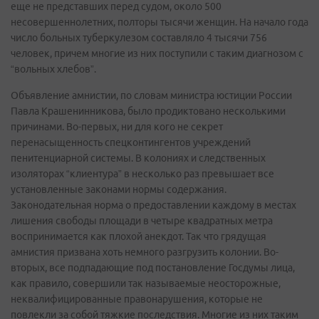
еще не представших перед судом, около 500
несовершеннолетних, полторы тысячи женщин. На начало года
число больных туберкулезом составляло 4 тысячи 756
человек, причем многие из них поступили с таким диагнозом с
“вольных хлебов”.
Объявление амнистии, по словам министра юстиции России
Павла Крашенинникова, было продиктовано несколькими
причинами. Во-первых, ни для кого не секрет
перенасыщенность спецконтингентов учреждений
пенитенциарной системы. В колониях и следственных
изоляторах “клиентура” в несколько раз превышает все
установленные законами нормы содержания.
Законодательная норма о предоставлении каждому в местах
лишения свободы площади в четыре квадратных метра
воспринимается как плохой анекдот. Так что грядущая
амнистия призвана хоть немного разгрузить колонии. Во-
вторых, все подпадающие под постановление Госдумы лица,
как правило, совершили так называемые неосторожные,
неквалифицированные правонарушения, которые не
повлекли за собой тяжкие последствия. Многие из них таким