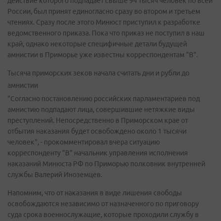
действие которого подпадает свыше 94 тысяч человек по всей
России, был принят единогласно сразу во втором и третьем
чтениях. Сразу после этого Минюст приступил к разработке
ведомственного приказа. Пока что приказ не поступил в наш
край, однако некоторые специфичные детали будущей
амнистии в Приморье уже известны корреспондентам "В".
Тысяча приморских зеков начала считать дни и рубли до
амнистии
"Согласно постановлению российских парламентариев под
амнистию подпадают лица, совершившие нетяжкие виды
преступлений. Непосредственно в Приморском крае от
отбытия наказания будет освобождено около 1 тысячи
человек", - прокомментировал вчера ситуацию
корреспонденту "В" начальник управления исполнения
наказаний Минюста РФ по Приморью полковник внутренней
службы Валерий Иноземцев.
Напомним, что от наказания в виде лишения свободы
освобождаются независимо от назначенного по приговору
суда срока военнослужащие, которые проходили службу в