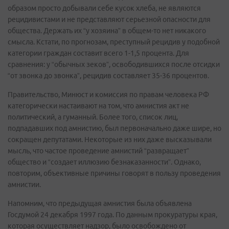
образом просто добывали себе кусок хлеба, не являются
рецидивистами и не представляют серьезной опасности для
общества. Держать их “у хозяина” в общем-то нет никакого
смысла. Кстати, по прогнозам, преступный рецидив у подобной
категории граждан составит всего 1-1,5 процента. Для
сравнения: у “обычных зеков”, освободившихся после отсидки
“от звонка до звонка”, рецидив составляет 35-36 процентов.
Правительство, Минюст и комиссия по правам человека РФ
категорически настаивают на том, что амнистия акт не
политический, а гуманный. Более того, список лиц,
подпадавших под амнистию, был первоначально даже шире, но
сокращен депутатами. Некоторые из них даже высказывали
мысль, что частое проведение амнистий “развращает”
общество и “создает иллюзию безнаказанности”. Однако,
повторим, объективные причины говорят в пользу проведения
амнистии.
Напомним, что предыдущая амнистия была объявлена
Госдумой 24 декабря 1997 года. По данным прокуратуры края,
которая осуществляет надзор, было освобождено от