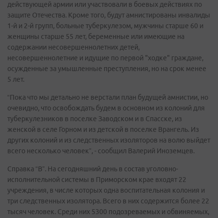
действующей армии или участвовали в боевых действиях по
защите Отечества. Кроме того, будут амнистированы инвалиды
1-й и 2-й групп, больные туберкулезом, мужчины старше 60 и
женщины старше 55 лет, беременные или имеющие на
содержании несовершеннолетних детей,
несовершеннолетние и идущие по первой "ходке" граждане,
осужденные за умышленные преступления, но на срок менее
5 лет.
“Пока что мы детально не верстали план будущей амнистии, но
очевидно, что освобождать будем в основном из колоний для
туберкулезников в поселке Заводском и в Спасске, из
женской в селе Горном и из детской в поселке Врангель. Из
других колоний и из следственных изоляторов на волю выйдет
всего несколько человек”, - сообщил Валерий Иноземцев.
Справка “В”. На сегодняшний день в состав уголовно-
исполнительной системы в Приморском крае входят 22
учреждения, в числе которых одна воспитательная колония и
три следственных изолятора. Всего в них содержится более 22
тысяч человек. Среди них 5300 подозреваемых и обвиняемых,